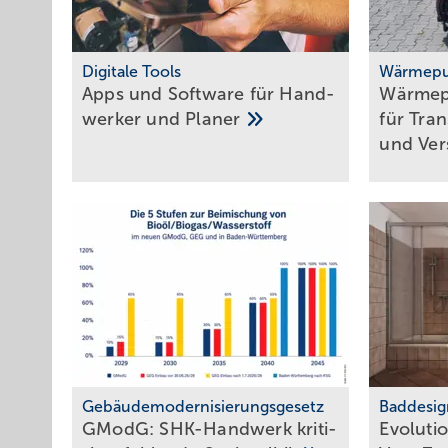
Digitale Tools
Wärmepu
Apps und Soft­ware für Hand­
Wärmep
werker und
Planer
für Tra
und
Ver
Gebäudemodernisierungsgesetz
Baddesig
GModG: SHK-Handwerk kriti­
Evolutio