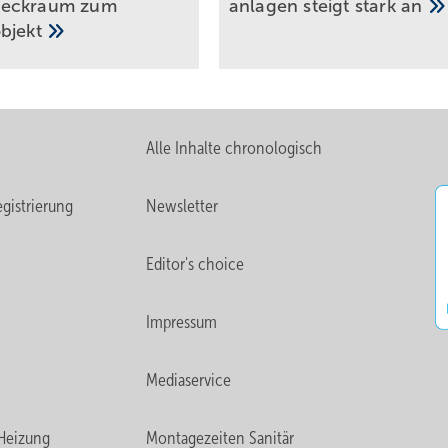
eck­raum zum
an­lagen steigt stark
an
ob­jekt
Alle Inhalte chronologisch
gistrierung
Newsletter
Editor's choice
Impressum
Mediaservice
Heizung
Montagezeiten Sanitär