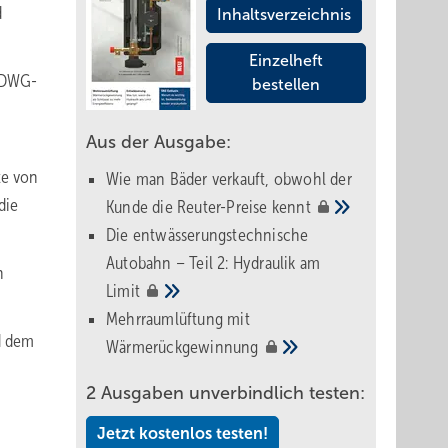
d
Inhaltsverzeichnis
Einzelheft
 DWG-
bestellen
Aus der Ausgabe:
te von
Wie man Bäder verkauft, obwohl der
die
Kunde die Reuter-Preise
kennt
Die entwässerungstechnische
Autobahn – Teil 2: Hydraulik am
n
Limit
Mehrraumlüftung mit
nd dem
Wärmerückgewinnung
2 Ausgaben unverbindlich testen:
Jetzt kostenlos testen!