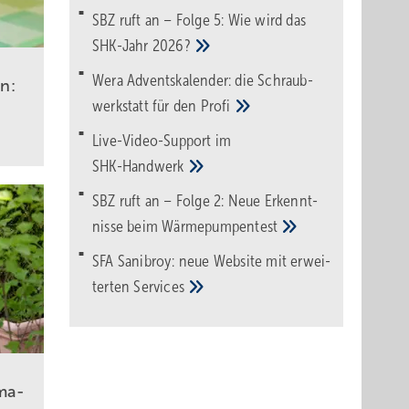
SBZ ruft an – Folge 5: Wie wird das
SHK-Jahr
2026?
Wera Adventskalender: die Schraub­
en:
werk­statt für den
Pro­fi
Live-Video-Support im
SHK-Handwerk
SBZ ruft an – Folge 2: Neue Erkennt­
nisse beim
Wärme­pumpen­test
SFA Sanibroy: neue Web­site mit erwei­
terten
Services
ma­