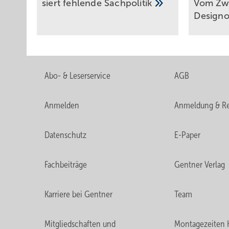
siert feh­lende
Sach­politik
Vom Zw
De­sign­
Abo- & Leserservice
AGB
Anmelden
Anmeldung & Re
Datenschutz
E-Paper
Fachbeiträge
Gentner Verlag
Karriere bei Gentner
Team
Mitgliedschaften und
Montagezeiten 