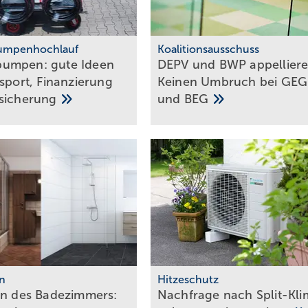
mpenhochlauf
Koalitionsausschuss
umpen: gute Ideen
DEPV und BWP ap­pel­lie­r
nsport, Finanzierung
Kei­nen Um­bruch bei GEG
sicherung
und
BEG
n
Hitzeschutz
n des Ba­de­zim­mers:
Nachfrage nach Split-Kli