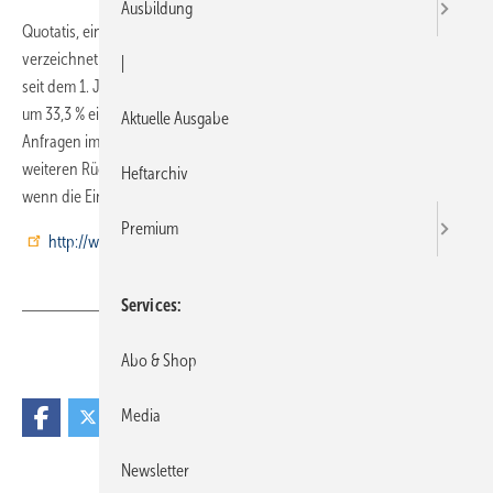
Ausbildung
Quotatis, ein Vermittlungsportal für Handwerkerleistungen,
verzeichnet bei Photovoltaik einen starken Rückgang der Anfragen
|
seit dem 1. Juli 2010. Im Vergleich zum ersten Halbjahr ist der Markt
um 33,3 % eingebrochen. Verglichen mit dem Vorjahr gingen die
Aktuelle Ausgabe
Anfragen im Juli sogar um 40 % zurück. Quotatis erwartet einen
weiteren Rückgang ab Oktober und besonders zum Jahreswechsel,
Heftarchiv
wenn die Einspeisevergütung für Solarstrom abgesenkt wird.
Premium
http://www.quotatis.de
Services
Teilen
Link kopieren
Abo & Shop
Media
Newsletter