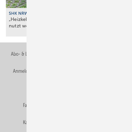
SHK NRW
„Heizkeller der Zukunft“ – Aktions­tage sind gut ge­
nutzt
worden
Abo- & Leserservice
AGB
Alle Inhalte chronologisch
Anmelden
Anmeldung & Registrierung
Newsletter
Datenschutz
E-Paper
Editor's choice
Fachbeiträge
Gentner Verlag
Impressum
Karriere bei Gentner
Team
Mediaservice