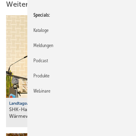
Weitere Inhalte
Specials
Kataloge
Meldungen
Podcast
Produkte
Webinare
Landtagswahl 2026, Baden-Württemberg
SHK-Handwerk fordert „Energie­frieden“ für die
Wärme­wende