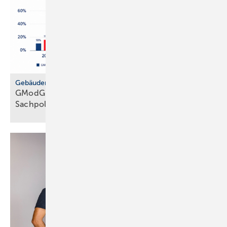
Gebäudemodernisierungsgesetz
GModG: SHK-Handwerk kriti­siert feh­lende
Sach­politik