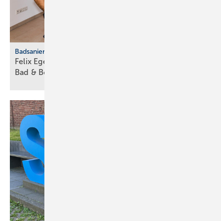
Badsanierung
Felix Eger startet als jüngster Fran­chise­neh­mer von
Bad &
Body