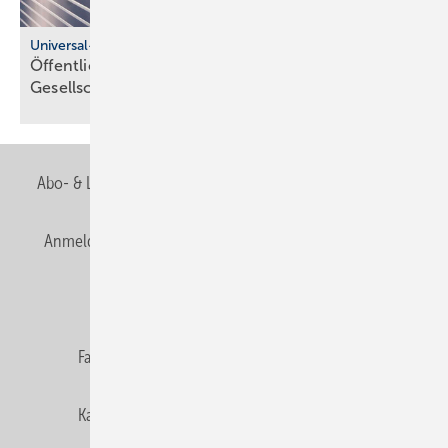
Universal-Design-Referenzprojekte
Öffentliche Sanitärräume für eine viel­fäl­tige
Gesell­schaft
Abo- & Leserservice
AGB
Alle Inhalte chronologisch
Anmelden
Anmeldung & Registrierung
Newsletter
Datenschutz
E-Paper
Editor's choice
Fachbeiträge
Gentner Verlag
Impressum
Karriere bei Gentner
Team
Mediaservice