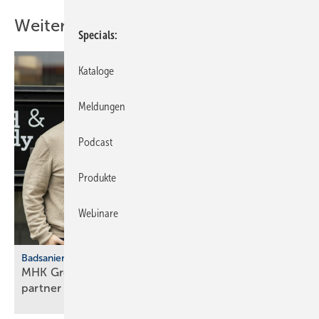
Weitere Inhalte
Specials
Kataloge
Meldungen
Podcast
Produkte
Webinare
Badsanierung
MHK Group: Der erste Bad & Body-Franchise­
partner legt
los