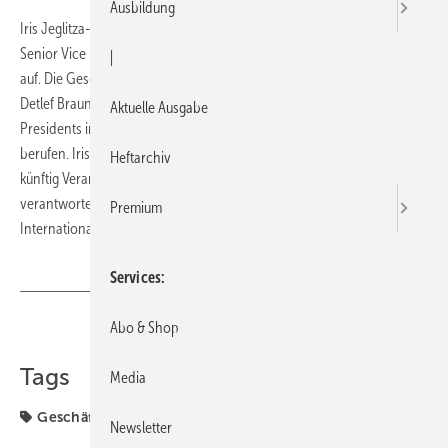
Ausbildung
Iris Jeglitza-Moshage, Stephan Kurzawski und Klaus Reinke rücken ­­ als
Senior Vice Presidents in die Geschäftsleitung der Messe Frankfurt
|
auf. Die Geschäftsführung um den Vorsitzenden Wolfgang Marzin,
Detlef Braun und Uwe Behm hat drei Bereichsleiter als Senior Vice
Aktuelle Ausgabe
Presidents in eine neu geschaffene erweiterte Geschäftsleitung
berufen. Iris Jeglitza-Moshage (48) übernimmt in der neuen Struktur
Heftarchiv
künftig Verantwortung für das Feld der technischen Messen. Damit
verantwortet sie u.a. die Entwicklung von ISH, Light + Building, Texcare
Premium
International, Texprocess und IFFA.
Services
Abo & Shop
Teilen
Link kopieren
Tags
Media
Geschäftsleitung
Newsletter