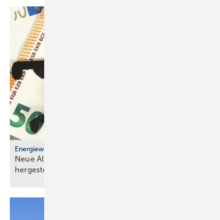
Energiewende
Neue Allianz: Förderung nur noch für in Europa
her­ge­stellte
Wärme­pumpen