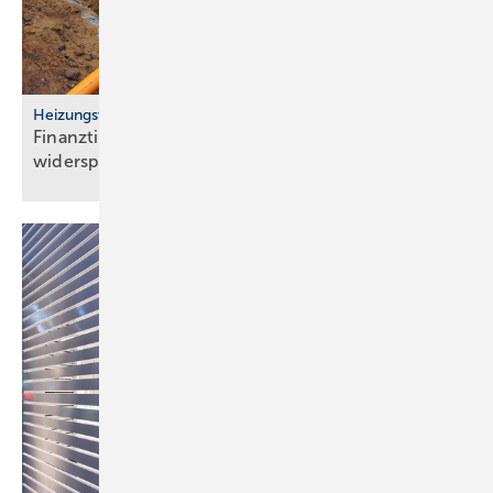
Heizungswende
Finanztip: Kosten für Gasan­schluss-Stillle­gung
widersprechen