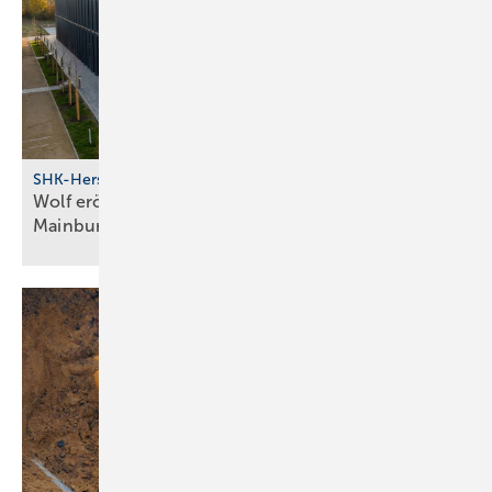
SHK-Hersteller
Wolf eröff­net modernes Bil­dungs­zent­rum in
Main­burg