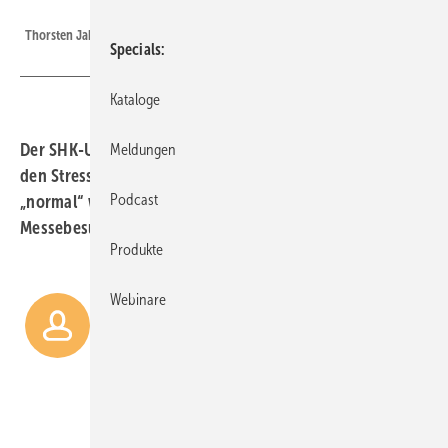
Thorsten Jakob / ZVSHK
Thorsten Jakob
Specials
Kataloge
Der SHK-Unternehmer Thorsten Jakob besteht täglich
Meldungen
den Stresstest Corona und möchte so gut es geht
Podcast
„normal“ weitermachen – auch im Hinblick auf den
Messebesuch.
Produkte
Webinare
„Als SHK-Unternehmer muss
man den Stresstest durch
Corona jeden Tag bestehen. Aus
dem nachweislich sehr
verantwortungsvollen Handeln