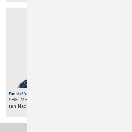
Fachkräfteentwicklung
SHK-Meisterförderung: Rücken­wind für enga­gier­
ten
Nachwuchs