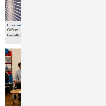
Universal-Design-Referenzprojekte
Öffentliche Sanitärräume für eine viel­fäl­tige
Gesell­schaft