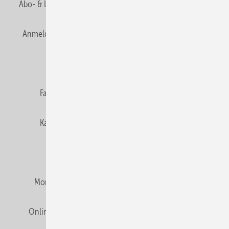
Abo- & Leserservice
AGB
Alle Inhalte chronologisch
Anmelden
Anmeldung & Registrierung
Newsletter
Datenschutz
E-Paper
Editor's choice
Fachbeiträge
Gentner Verlag
Impressum
Karriere bei Gentner
Team
Mediaservice
Mitgliedschaften und Engagement
Montagezeiten Heizung
Montagezeiten Sanitär
Online Mediadaten
Privacy Manager
RSS-Feed