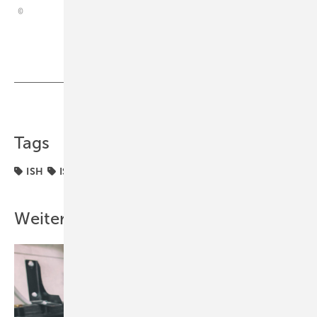
Teilen
Link kopieren
Tags
ISH
ISH 2021
Messen
Problem
ZVSHK
Weitere Inhalte