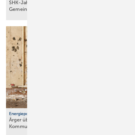
SHK-Jahreskongress 2026: Zu­kunft, Netz­werk,
Gemeinschaft
Energiepolitik
Ärger über För­der­stopp und po­li­ti­sche
Kom­mu­ni­ka­ti­on