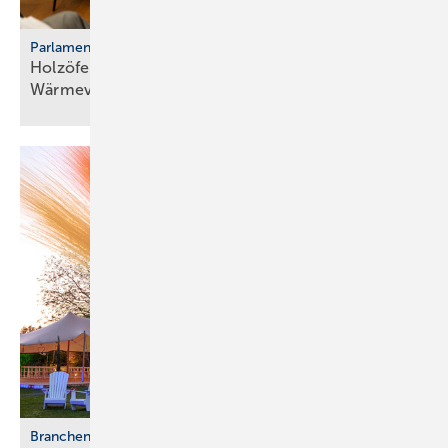
Parlamentarischer Kaminabend
Holzöfen als Resilienz­fak­tor der
Wärme­ver­sor­gung
Branchentreffen