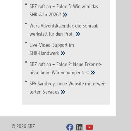
SBZ ruft an – Folge 5: Wie wird das
SHK-Jahr
2026?
Wera Adventskalender: die Schraub­
werk­statt für den
Pro­fi
Live-Video-Support im
SHK-Handwerk
SBZ ruft an – Folge 2: Neue Erkennt­
nisse beim
Wärme­pumpen­test
SFA Sanibroy: neue Web­site mit erwei­
terten
Services
© 2026 SBZ