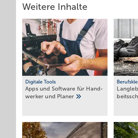
Weitere Inhalte
Digitale Tools
Berufskl
Apps und Soft­ware für Hand­
Langleb
werker und
Planer
beits­sch