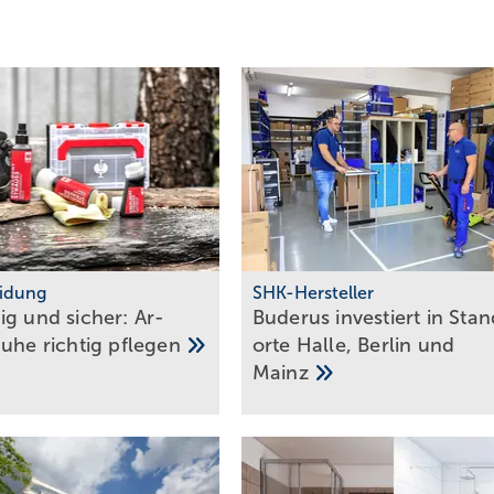
eidung
SHK-Hersteller
ig und sicher: Ar­
Buderus investiert in Sta
u­he rich­tig
pfle­gen
orte Halle, Berlin und
Mainz