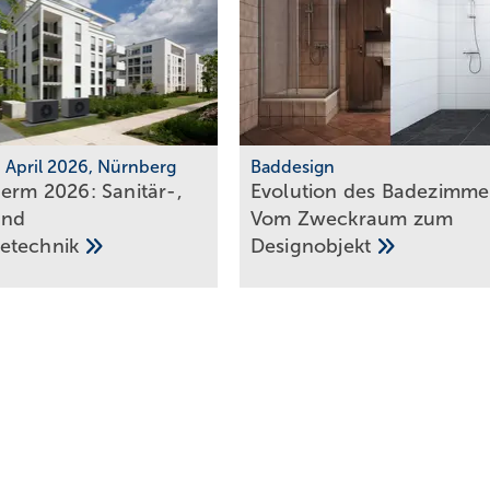
7. April 2026, Nürnberg
Baddesign
herm 2026: Sanitär-,
Evolution des Ba­de­zim­me
und
Vom Zweck­raum zum
e­tech­nik
De­sign­ob­jekt