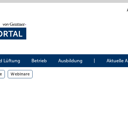
d Lüftung
Betrieb
Ausbildung
|
Aktuelle 
e
Webinare