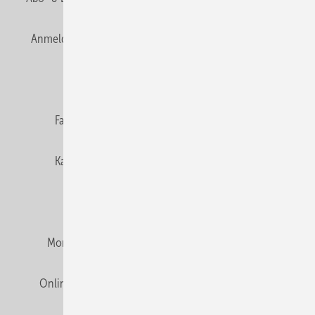
Anmelden
Anmeldung & Registrierung
Newsletter
Datenschutz
E-Paper
Editor's choice
Fachbeiträge
Gentner Verlag
Impressum
Karriere bei Gentner
Team
Mediaservice
Mitgliedschaften und Engagement
Montagezeiten Heizung
Montagezeiten Sanitär
Online Mediadaten
Privacy Manager
RSS-Feed