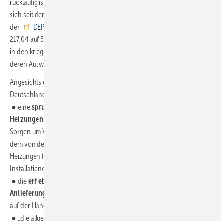
rückläufig ist. 2021 waren Pellets im Mai am günstigsten und haben
sich seit dem fast kontinuierlich verteuert. Von April bis Mai 2022 ist
der
DEPI-Pelletpreis
um 4,3 % und um 81,2 % zu Mai 2021 (von
217,04 auf 393,25 Euro/t) gestiegen. Laut DEPI liegen die Gründe dafür
in den kriegsbedingten globalen Verwerfungen der Energiemärkte,
deren Auswirkungen auch den Pelletmarkt treffen:
Angesichts einer weiterhin zufriedenstellenden Rohstofflage in
Deutschland sei die aktuelle Preissteigerung im Wesentlichen auf eine
● eine
sprunghaft erhöhte Nachfrage nach Holzpellet-
Heizungen
durch die drastisch gestiegenen Gaspreise und Ölpreise,
Sorgen um Versorgungssicherheit bei fossilen Brennstoffen sowie
dem von der Politik angekündigten Abschied von Öl- und Gas-
Heizungen (
65-%-Klausel für erneuerbare Energien
) bei neuen
Installationen ab 2024,
● die
erhebliche Kostensteigerung bei Produktion und
Anlieferung von Pellets
durch hohe Strompreise für Pelletwerke und
auf der Handelsseite hohe Kraftstoffpreise sowie
● „die allgemeinen
Bevorratungsdynamik
: Viele Heizungsbetreiber