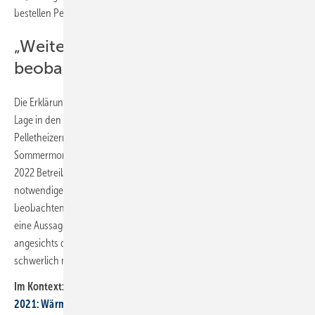
bestellen Pellets auch ohne akuten Bedarf“ zurückzuführen.
„Weitere Preisentwicklung
beobachten“
Die Erklärung des DEPI dürfte aber kaum dazu beitragen, dass sich die
Lage in den nächsten Wochen entspannt. Schließlich wurde den
Pelletheizern jahrelang eingeimpft, dass es sich auszahlt, in den
Sommermonaten die Vorräte aufzufüllen. Nun rät das DEPI Ende Mai
2022 Betreibern von Pelletheizungen, nur bei Bedarf das Lager mit der
notwendigen Menge aufzufüllen und die weitere Preisentwicklung zu
beobachten. Man darf gespannt sein, wie die Betreiber agieren. Denn
eine Aussage, wann sich die Situation beruhigt, ist laut DEPI
angesichts der aktuellen Verunsicherung der Energiemärkte
schwerlich möglich. ■
Im Kontext:
2021: Wärmepumpen heizen 50,6 % der neuen Wohngebäude