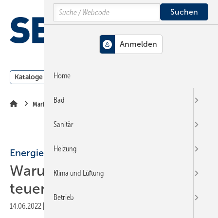
Springe
Springe
Springe
Search
auf
auf
auf
Hauptinhalt
Hauptmenü
SiteSearch
MENÜ
Home
Kataloge
Meldungen
Podcast
Produkte
Webin
Bad
Markt + Trends
Sanitär
Heizung
Energiepreise
Warum Holzpellets aktuell so
Klima und Lüftung
teuer sind
Betrieb
14.06.2022
|
Druckvorschau