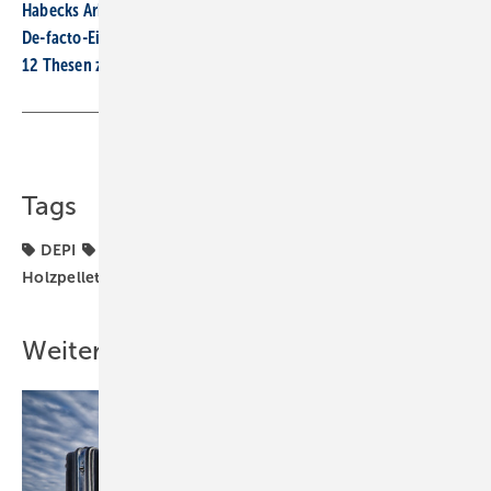
Habecks Arbeitsplan: bis 2024 jährlich 500 000 Wärmepumpen
De-facto-Einbauverbot für Öl und Gas schon ab 2024 ist richtig
12 Thesen zu Wasserstoff: Kein Nachfolger für Gas-Heizungen
Teilen
Link kopieren
Tags
DEPI
Energiemarkt
Holzpellet-Heizung
Holzpellets
Pelletpreis
Weitere Inhalte