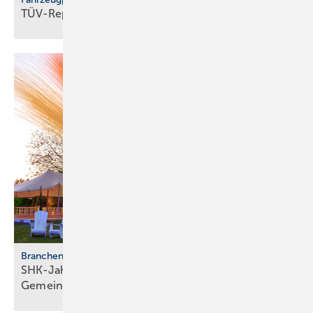
TÜV-Report 2026: Jeder fünfte Pkw fällt
durch
Branchentreffen
SHK-Jahreskongress 2026: Zu­kunft, Netz­werk,
Gemeinschaft