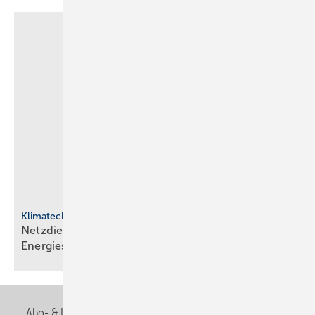
Klimatechnik
Netzdienliche HLK-Sys­te­me: Neue Rol­le im
En­er­gie­sys­tem
Abo- & Leserservice
AGB
Alle Inhalte chronologisch