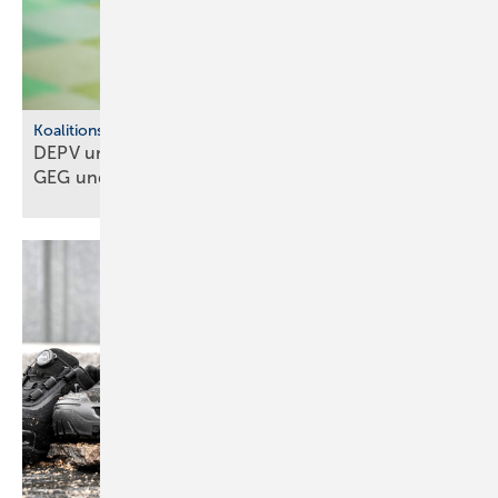
Koalitionsausschuss
DEPV und BWP ap­pel­lie­ren: Kei­nen Um­bruch bei
GEG und
BEG