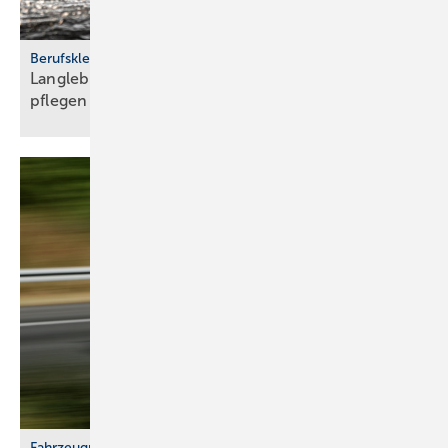
Berufskleidung
Langlebig und sicher: Ar­beits­schu­he rich­tig
pfle­gen
Fahrzeugprüfung