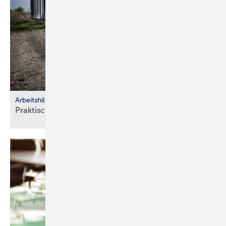
Arbeitshilfen
Praktische Hilfs­mittel für
Hand­werker