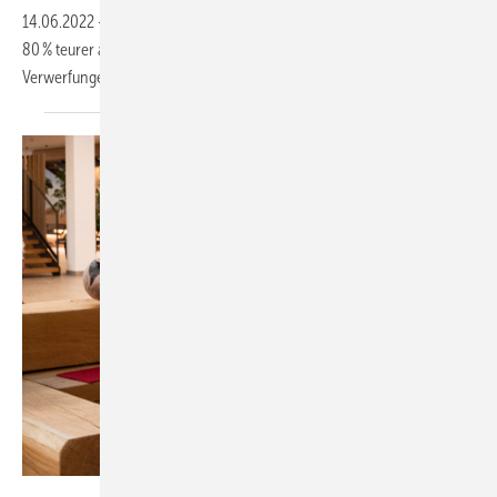
14.06.2022
-
Mit 393,25 Euro/t waren Holzpellets im Mai 2022 über
80 % teurer als im Vorjahr. Das DEPI sieht den Hauptgrund in
Verwerfungen der
Energiemärkte.
Hargassner