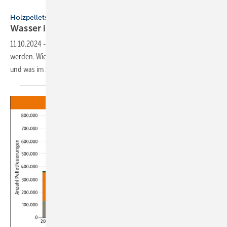
DEPI
Holzpellets
Wasser im Pelletlager – was
tun?
11.10.2024
-
Tritt Wasser in ein Pelletlager ein, muss schnell gehandelt
werden. Wie Besitzer von Pelletheizungen ihr Lager schützen können
und was im Schadensfall zu tun
ist.