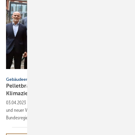
Deutscher Energieholz- und Pellet-Verband
Gebäudeenergiegesetz
Pelletbranche mahnt Technologieoffenheit für
Klimaziele
an
03.04.2023
-
Das sagt der Deutsche Energieholz- und Pellet-Verband
und neuer Vorsitzender Helmut Schellinger über die Energiepolitik der
Bundesregierung.