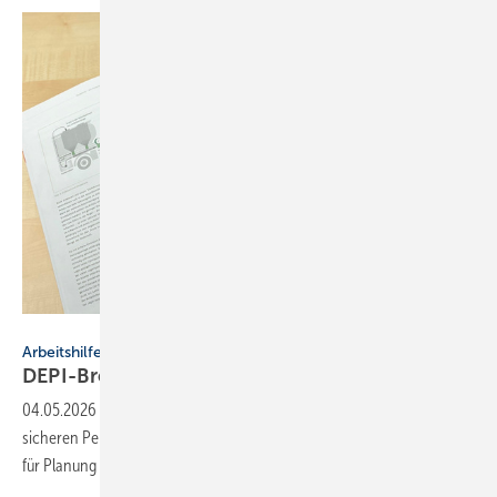
DEPI
Arbeitshilfe
DEPI-Broschüre: si­che­re
Pel­let­la­ge­rung
04.05.2026
-
Das DEPI hat die 6. Auflage seiner Broschüre zur
sicheren Pelletlagerung veröffentlicht. Sie liefert praxisnahes Wissen
für Planung und Bau von
Lagersystemen.