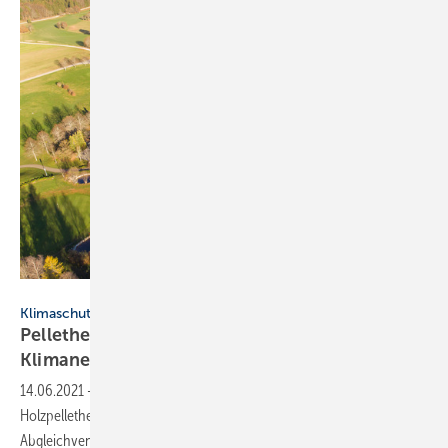
Bild: Watts Industries
Klimaschutz
Pelletheizung und hydraulischer Abgleich:
Klimaneutral
golfen
14.06.2021
-
In einem Golfclub wurde eine CO
-neutrale
2
Holzpelletheizung installiert. Den hydraulischen Abgleich erleichtern
Abgleichventile von Watts
Industries.