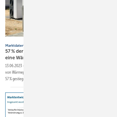
Hermann – stock.adobe.com
Marktdaten
57 % der 2022 gebauten Wohn­gebäude heizt
eine
Wärmepumpe
13.06.2023
-
Bei neu gebauten Wohngebäuden lag 2015 der Anteil
von Wärmepumpen als primäre Heizung bei 31,4 %. Bis 2022 ist er auf
57 %
gestiegen.