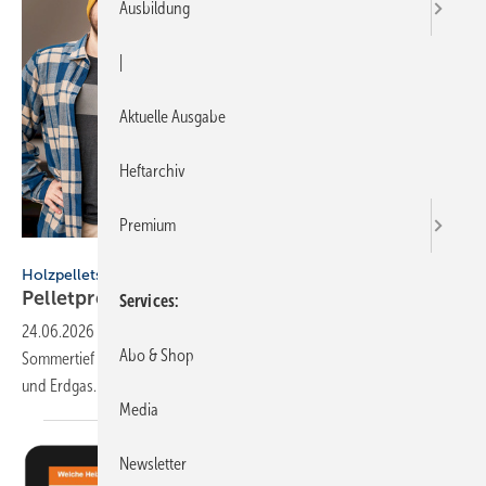
Ausbildung
|
Aktuelle Ausgabe
Heftarchiv
Premium
AlexGo - stock.adobe.com
Holzpellets
Pelletpreise im
Som­mer­tief
Services
24.06.2026
-
Holzpelletpreise sinken im Juni erneut auf ihr
Abo & Shop
Sommertief und bieten einen deutlichen Preisvorteil gegenüber Heizöl
und
Erdgas.
Media
Newsletter