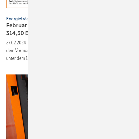
Deutsches Pelletinstitut
Energieträger
Februar 2024: Holzpellet­preis sinkt weiter auf
314,30
Euro/t
27.02.2024
-
Der Preis für Holz­pellets ist im Februar 2024 gegen­über
dem Vor­monat um 3,9 % auf 314,30 Euro/t ge­sun­ken und liegt 14,1 %
unter dem 12-Monats­durch­schnitt von
365,93 Euro/t.