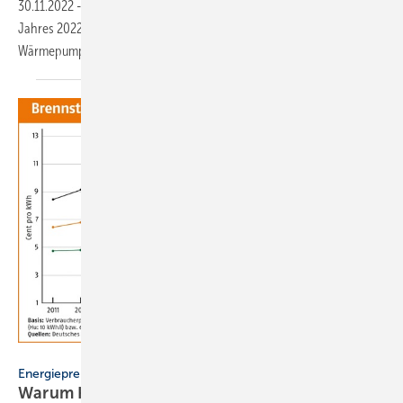
30.11.2022
-
Die BDH-Hersteller haben in den ersten 10 Monaten des
Jahres 2022 den Absatz an Wärmeerzeugern um 3 % gesteigert. Bei
Wärmepumpen beträgt das Plus
42 %.
Deutsches Pelletinstitut
Energiepreise
Warum Holzpellets aktuell so teuer
sind