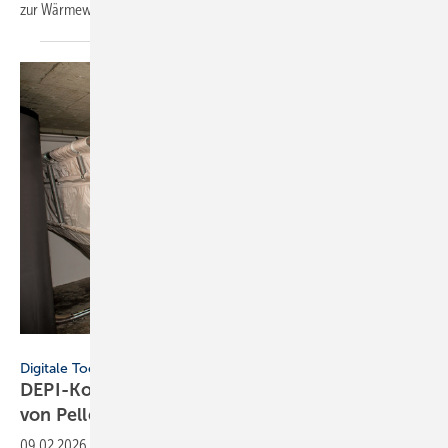
zur Wärmewende in der Öffentlichkeit
unterschätzt.
DEPI
Digitale Tools
DEPI-Konfigurator zur norm­ge­rech­ten Pla­nung
von
Pel­let­la­gern
09.02.2026
-
Das Deutsche Pelletinstitut hat seinen Online-