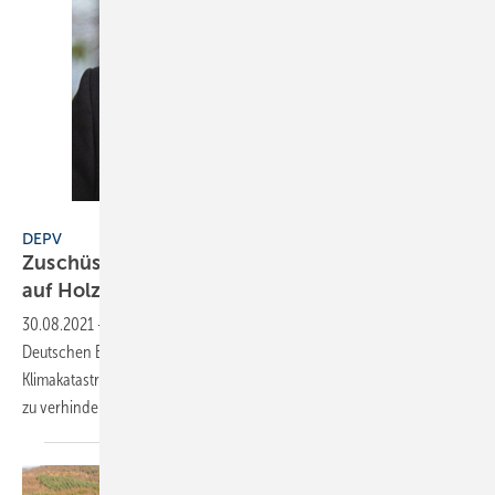
Deutscher Energieholz- und Pellet-Verband
DEPV
Zuschüsse zur Umstellung von fossiler Energie
auf
Holzpellets
30.08.2021
-
Interview: Beate Schmidt-Menig, die Vorsitzende des
Deutschen Energieholz- und Pellet-Verband e.V., spricht über die
Klimakatastrophe und wie moderne Holzenergie mithelfen kann, diese
zu
verhindern.