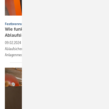
SkyLine - stock.adobe.com
Festbrennstoff-Heizkessel
Wie funktioniert eine thermische
Ablaufsicherung?
09.02.2024
-
Was genau ist eigentlich eine thermische
Ablaufsicherung (TAS), wie funktioniert sie und worauf muss der
Anlagenmechaniker beim Einbau
achten?