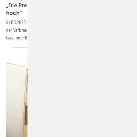
„Die Preise für den Heizungstausch sind zu
hoch“
21.08.2025
-
Im Interview bewerten Experten der Energie­beratung
der Verbraucher­zentrale das aktuelle Preis­niveau bei Wärme­pumpen,
Gas- oder
Bio­masse-Heizkesseln.