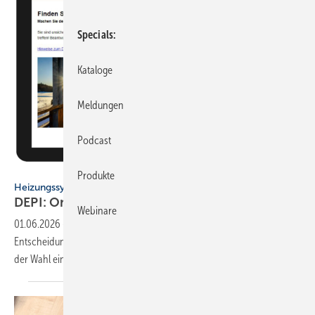
Specials
Kataloge
Meldungen
Podcast
Deutsches Pelletinstitut
Produkte
Heizungssysteme
DEPI: Online-Tool zur
Hei­zungs­be­ra­tung
Webinare
01.06.2026
-
Das Deutsche Pelletinstitut stellt eine kostenlose digitale
Entscheidungshilfe vor. Sie bietet Hauseigentümern Orientierung bei
der Wahl eines neuen
Heizsystems.