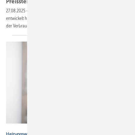
Preis­steigerungen“
27.08.2025
-
Wie sich die Preise für den Heizungs­tausch seit 2021
entwickelt haben und warum, erläutern Experten der Energie­beratung
der Verbraucher­zentrale im
Interview.
Pablo Castagnola / vzbv
Heizungswende