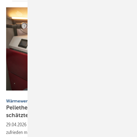
AlexGo - stock.adobe.com
Wärmewende
Pelletheizungen: zu­frie­de­ne Nut­zer, un­ter­
schätz­ter
Bei­trag
29.04.2026
-
Eine Umfrage zeigt: Besitzer von Pelletheizungen sind
zufrieden mit ihrer Wahl. Gleichzeitig wird der Beitrag von Holzenergie