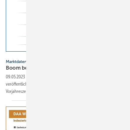
BDH
Marktdaten
Boom bei neuen Heizungen im 1. Quartal
2023
09.05.2023
-
Der BDH hat Absatzzahlen für das 1. Quartal 2023
veröffentlicht. Insgesamt betrug das Wachstum gegenüber dem
Vorjahreszeitraum 38 %, bei Wärmepumpen
111 %.