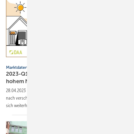
DAA GmbH
Marktdaten
2023-Q1: Wärmepumpen-Anfragen bleiben auf
hohem
Niveau
28.04.2023
-
Im Frühjahr 2023 bleibt Bewegung in der Nachfrage
nach verschiedenen Heizungssystemen. Die Wärmepumpe erfreut
sich weiterhin hoher
Beliebtheit.