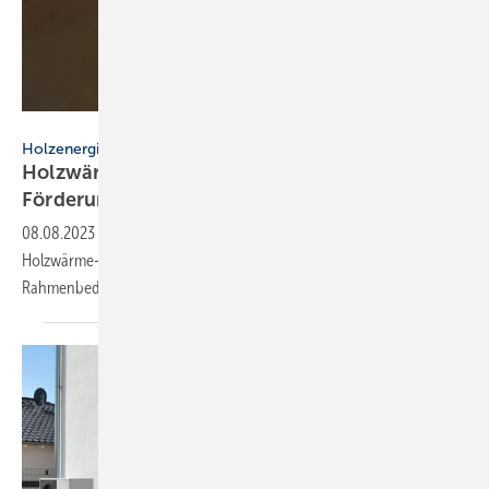
Jürgen Fälchle - stock.adobe.com
Holzenergie
Holzwärme-Verbände fordern verlässliche
Förderung für
Investoren
08.08.2023
-
In einer gemeinsamen Stellungnahme fordern die
Holzwärme-Verbände die Politik auf, verlässliche
Rahmenbedingungen für holzbasierte Heizsysteme zu
schaffen.