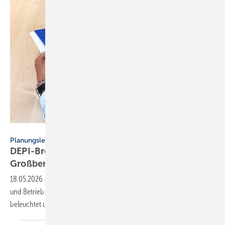
Deutsches Pelletinstitut
Planungsleitfaden
DEPI-Broschüre: Pel­let­hei­zun­gen im
Groß­be­reich
18.05.2026
-
Das DEPI hat eine Broschüre veröffentlicht, die Planung
und Betrieb von Pelletheizanlagen im großen Leistungsbereich
beleuchtet und Praxisbeispiele
zeigt.