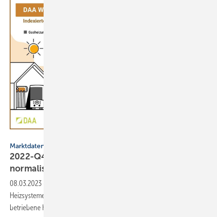
DAA GmbH
Marktdaten
2022-Q4: Nachfrage bei Heizsystemen
normalisiert
sich
08.03.2023
-
Im Herbst 2022 sind bei DAA die Nachfragen nach
Heizsystemen allgemein und vor allem den Run auf regenerativ
betriebene Heizsysteme
abgeflaut.