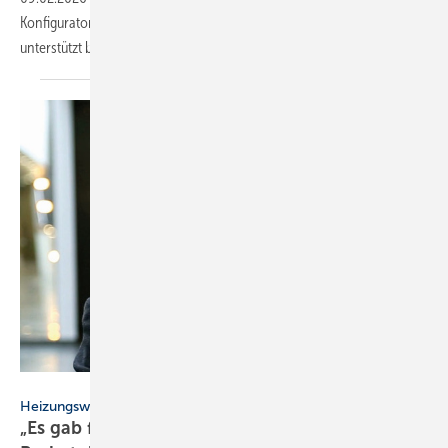
Konfigurator für Pelletlager aktualisiert. Das kostenfreie Tool
unterstützt bei der sicheren und normgerechten
Planung.
vzbv
Heizungswende
„Es gab flächen­deckend starke