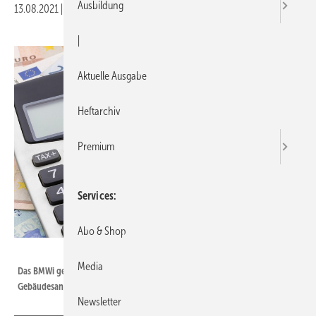
Ausbildung
13.08.2021
|
Druckvorschau
|
Aktuelle Ausgabe
Heftarchiv
Premium
Services
Abo & Shop
Zerbor / iStock / Getty Images Plus
Media
Das BMWi geht davon aus, dass 2021 rund 5 Mrd. Euro für die energetische
Gebäudesanierung bewilligt werden.
Newsletter