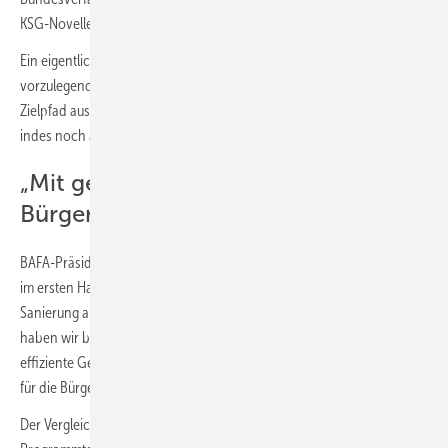
KSG-Novelle wurde lediglich der Fördertopf für die BEG aufgestockt.
Ein eigentlich bis zum 15. Juli 2021 vom Bundesinnenministerium
vorzulegendes Sofortprogramm, mit dem der Gebäudesektor den
Zielpfad aus dem Bundes-Klimaschutzgesetz erreichen kann, steht
indes noch aus.
„Mit gezielten Förderanreizen für die
Bürger gelingt Klimaschutz.“
BAFA-Präsident Torsten Safarik: „Mit rund 610 Mio. Euro hat das BAFA
im ersten Halbjahr bereits mehr Fördermittel für die energetische
Sanierung ausgezahlt als im gesamten Jahr 2020. Und dieses Jahr
haben wir bereits über 150 000 Anträge für die Bundesförderung für
effiziente Gebäude erhalten. Dies zeigt: Mit gezielten Förderanreizen
für die Bürger gelingt Klimaschutz.“
Der Vergleich mit 2020 hinkt allerdings, da Anfang 2021