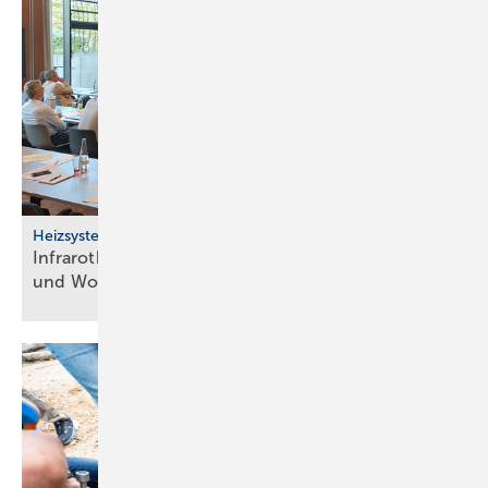
Heizsysteme
Infrarotheizung: Bau­stein für be­zahl­ba­res Bau­en
und
Woh­nen