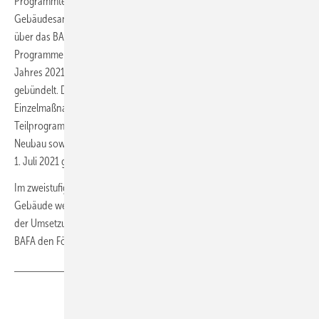
Programmteile aus dem ursprünglichen CO
-
2
Gebäudesanierungsprogramm nicht mehr über die KfW, sondern
über das BAFA abgewickelt werden: Die Bundesregierung hat die
Programme zur energetischen Gebäudesanierung zum Anfang dieses
Jahres 2021 zur
Bundesförderung für effiziente Gebäude
(BEG)
gebündelt. Das BAFA hat mit der Umsetzung der BEG
Einzelmaßnahmen zum Jahresbeginn 2021 begonnen. Die
Teilprogramme der BEG zur systemischen Sanierung sowie zum
Neubau sowie die Kreditvariante für Einzelmaßnahmen hat die KfW am
1. Juli 2021 gestartet.
Im zweistufigen Verfahren der Bundesförderung für effiziente
Gebäude werden mit der Bewilligung die Fördermittel reserviert. Nach
der Umsetzung des Projekts und Prüfung der Nachweise zahlt das
BAFA den Förderbetrag aus.
Teilen
Link kopieren