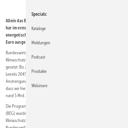
Specials
Allein das Bundesamt für Wirtschaft und Ausfuhrkontrolle (BAFA)
hat im ersten Halbjahr 2021 mehr als 2,7 Mrd. Euro für die
Kataloge
energetische Gebäudesanierung bewilligt und rund 610 Mio.
Euro ausgezahlt.
Meldungen
Bundeswirtschaftsminister Altmaier: „Mit der Novelle des Bundes-
Podcast
Klimaschutzgesetzes hat sich die Bundesregierung ambitionierte Ziele
gesetzt: Bis 2030 wollen wir den CO
-Ausstoß um 65 % senken und
2
Produkte
bereits 2045 Klimaneutralität erreichen. Dazu brauchen wir erhebliche
Anstrengungen im Gebäudebereich. Die hohe Nachfrage bestätigt,
Webinare
dass wir hier auf dem richtigen Weg sind. In diesem Jahr werden wir
rund 5 Mrd. Euro für die energetische Gebäudesanierung bewilligen!“
Die Programme rund um die Bundesförderung für effiziente Gebäude
(BEG) wurden allerdings schon lange bevor die Novelle des Bundes-
Klimaschutzgesetzes (
KSG-Novelle
) durch das Klimaurteil des
Bundesverfassungsgerichts angestoßen wurde aufgelegt. Parallel zur