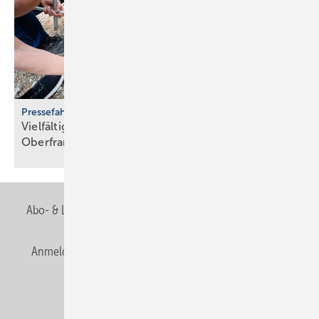
Pressefahrt des BWP
Vielfältiger Einsatz von Wärmepumpen in
Oberfranken
Abo- & Leserservice
AGB
Alle Inhalte chronologisch
Anmelden
Anmeldung & Registrierung
Newsletter
Datenschutz
E-Paper
Editor's choice