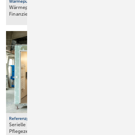
Wärmepumpenhochlauf
Wärmepumpen: gute Ideen für Transport,
Finanzierung und
Versicherung
Referenzprojekt Geberit
Serielle Badfertigung im Pful­len­dor­fer
Pfle­ge­zen­trum