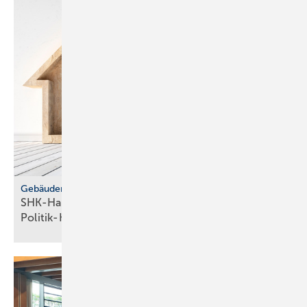
Gebäudemodernisierungsgesetz
SHK-Handwerk: ver­läss­li­che Hei­zungs­wahl statt
Po­li­tik-Hö­rig­keit