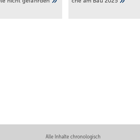
ele nicht
gefährden
che am Bau
2025
Alle Inhalte chronologisch