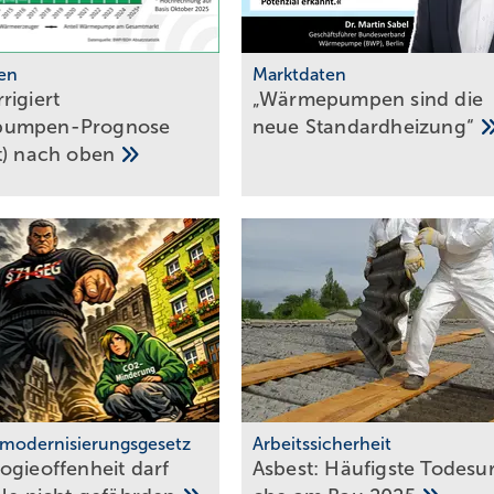
en
Marktdaten
rigiert
„Wärmepumpen sind die
umpen-Prognose
neue
Standardheizung“
t) nach
oben
modernisierungsgesetz
Arbeitssicherheit
ogieoffenheit darf
Asbest: Häu­figs­te To­des­ur