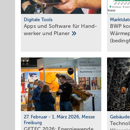
Digitale Tools
Marktdat
Apps und Soft­ware für Hand­
BWP kor
werker und
Planer
Wärmep
(beding
27. Februar - 1. März 2026, Messe
Gebäude
Freiburg
Technol
GETEC 2026: En­er­gie­wen­de