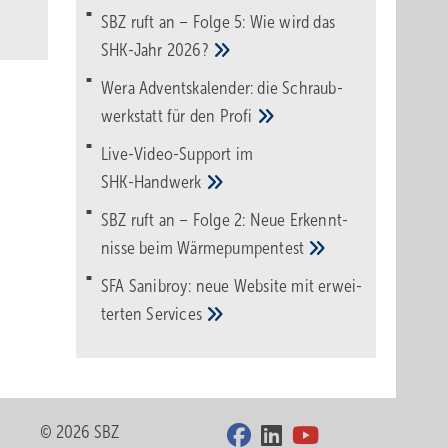
SBZ ruft an – Folge 5: Wie wird das
SHK-Jahr
2026?
Wera Adventskalender: die Schraub­
werk­statt für den
Pro­fi
Live-Video-Support im
SHK-Handwerk
SBZ ruft an – Folge 2: Neue Erkennt­
nisse beim
Wärme­pumpen­test
SFA Sanibroy: neue Web­site mit erwei­
terten
Services
© 2026 SBZ