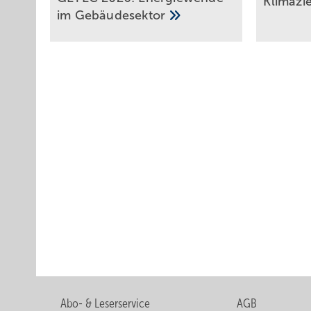
Klimazi
im
Ge­bäu­de­sek­tor
Abo- & Leserservice
AGB