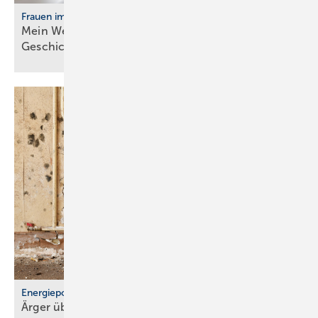
Frauen im Handwerk
Mein Weg ins Handwerk: Vier Frau­en er­zäh­len ihre
Ge­schich­te
Energiepolitik
Ärger über För­der­stopp und po­li­ti­sche