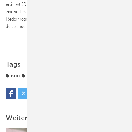
erläutert BDH-Hauptgeschäftsführer Andreas Lücke. „Wir brauchen
eine verlässliche Ausfinanzierung der beschlossenen
Förderprogramme von KfW und BAFA. Ein Förderstopp würde den
derzeit noch positiven Marktverlauf abrupt unterbrechen“.
Teilen
Link kopieren
Tags
BDH
Deutschland
Heizung
ZIV
Weitere Inhalte