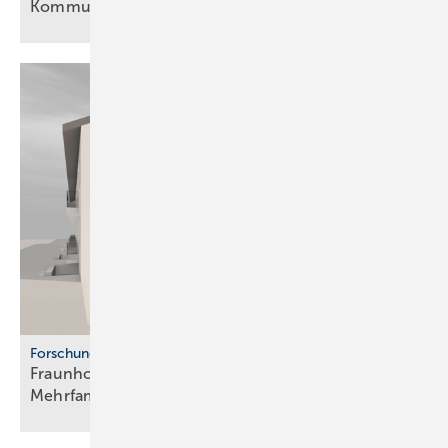
Kom­mu­ni­ka­ti­on
Forschung
Fraunhofer ISE: Propan-Wärme­pum­pen für
Mehr­fa­mi­lien­häuser