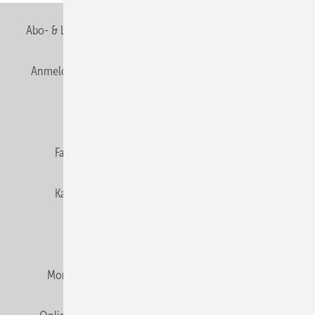
Abo- & Leserservice
AGB
Alle Inhalte chronologisch
Anmelden
Anmeldung & Registrierung
Newsletter
Datenschutz
E-Paper
Editor's choice
Fachbeiträge
Gentner Verlag
Impressum
Karriere bei Gentner
Team
Mediaservice
Mitgliedschaften und Engagement
Montagezeiten Heizung
Montagezeiten Sanitär