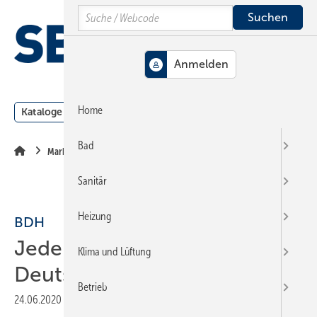
Springe
Springe
Springe
Search
auf
auf
auf
Hauptinhalt
Hauptmenü
SiteSearch
MENÜ
Home
Kataloge
Meldungen
Podcast
Produkte
Webin
Bad
Markt + Trends
Sanitär
Heizung
BDH
Jede 2. Heizung in
Klima und Lüftung
Deutschland ist veraltet
Betrieb
24.06.2020
|
Druckvorschau