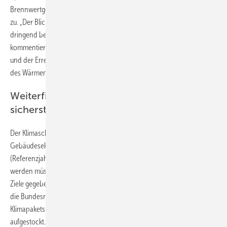
Brennwertgeräte in Kombination mit einer solarthermischen Anlage
zu. „Der Blick auf den Anlagenbestand macht deutlich, dass die
dringend benötigte Wärmewende noch in weiter Ferne liegt“,
kommentiert BDH-Präsident Uwe Glock. „Im Sinne des Klimaschutzes
und der Erreichung der Klimaziele müssen die enormen Potenziale
des Wärmemarktes beschleunigt gehoben werden.“
Weiterfinanzierung der Förderung
sicherstellen
Der Klimaschutzplan der Bundesregierung sieht vor, dass im
Gebäudesektor die Treibhausgasemissionen von 119 Mio. Tonnen
(Referenzjahr 2014) bis zum Jahr 2030 auf 72 Mio. Tonnen reduziert
werden müssen. Im Rahmen des Green Deal der EU werden diese
Ziele gegebenenfalls weiter verschärft. Vor diesem Hintergrund hat
die Bundesregierung zu Beginn des Jahres im Rahmen des
Klimapakets die Förderung für effiziente Heizsysteme vereinfacht und
aufgestockt. „Die neue Förderung zeigt erste positive Markteffekte“,