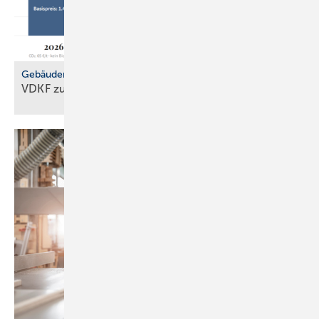
Gebäudemodernisierungsgesetz
VDKF zu
GMG-Eckpunkten