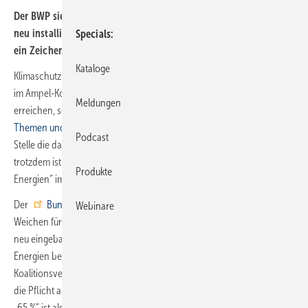
Der BWP sieht in der 65-%-Klausel für erneuerbare Energien bei
neu installierten Heizungen ab 2025 im Ampel-Koalitionsvertrag
Specials
ein Zeichen zum Aufbruch.
Kataloge
Klimaschutz und Energiewende haben einen deutlichen Schwerpunkt
im Ampel-Koalitionsvertrag, die Klimaschutzziele von Paris zu
Meldungen
erreichen, sogar oberste Priorität (
Ampel-Koalitionsvertrag: SHK-
Themen und Statements
). Trotzdem wird in dem Dokument an keiner
Podcast
Stelle die das Schlüsseltechnologie-Wort Wärmepumpe benutzt. Und
trotzdem ist sie gesetzt, durch die „65-%-Klausel für erneuerbare
Produkte
Energien“ im Koalitionsvertrag.
Der
Bundesverband Wärmepumpe (BWP)
sieht mit ihr die
Webinare
Weichen für den Gebäudesektor gestellt. „Zum 1. Januar 2025 soll jede
neu eingebaute Heizung auf der Basis von 65 % erneuerbarer
Energien betrieben werden […].“ Nähere Ausführungen macht der
Koalitionsvertrag nicht. Inzwischen ist aber inoffiziell bestätigt, dass
die Pflicht auch bei der Heizungsmodernisierung greifen soll. Und
„65 %“ ist als „mindestens 65 %“ zu verstehen.