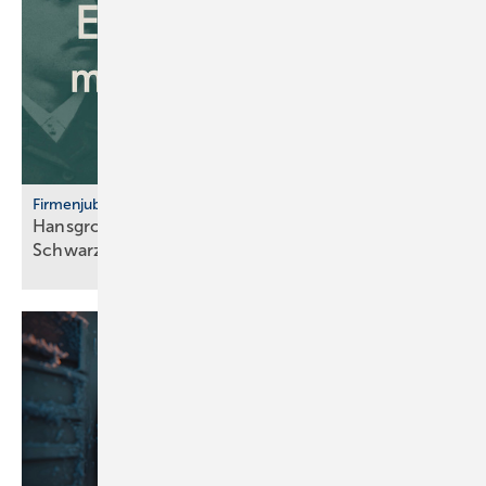
Firmenjubiläum
Hansgrohe: 125 Jahre Sa­ni­tär­tech­nik aus dem
Schwarz­wald