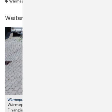
Wärmepumpe
Wärmewende
Weitere Inhalte
Wärmepumpenhochlauf
Wärmepumpen: gute Ideen für Transport,
Finanzierung und
Versicherung