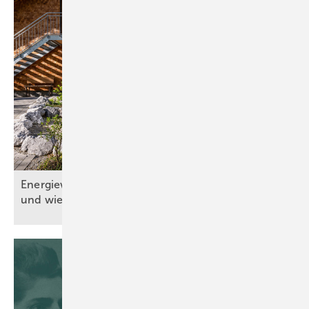
Energiewende: Wo s teht d ie Gebäudetechnik
und wie geht es
weiter?