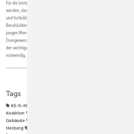
Für die bestehenden Handwerksbetriebe müssen Anreize geschaffen
werden, damit sie sich in Richtung Wärmepumpe weiterentwickeln
und fortbilden, fordert der BWP. Es sollten außerdem neue
Berufsbilder entwickelt werden, damit Fachkräfte nachrücken und
jungen Menschen erkennen, was sie im Handwerk für die
Energiewende bewegen können. Sabel: „Planungssicherheit ist hier
der wichtigste Baustein und weitere Anreize seitens der Politik sind
notwendig, um diesen Prozess zu beschleunigen.“ ■
Teilen
Link kopieren
Tags
65-%-Klausel für erneuerbare Energien
Ampel-
Koalition
BWP
Bundesförderung für effiziente
Gebäude
Energiewende
Erneuerbare Energien
Heizung
Heizungs-Wärmepumpe
Koalitionsvertrag