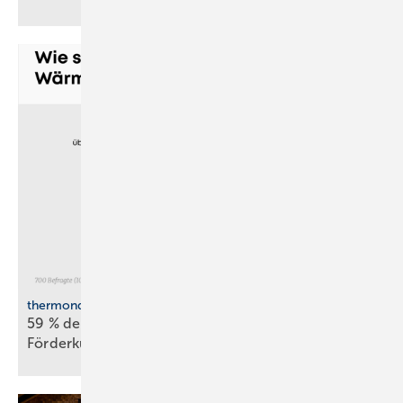
thermondo Wärmepumpen-Monitor
59 % der Haus­be­sit­zer stellen sich gegen
För­der­kür­zungen