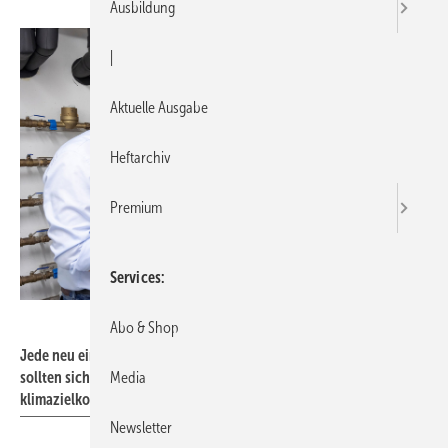
Ausbildung
|
Aktuelle Ausgabe
Heftarchiv
Premium
Services
BWP
Abo & Shop
Jede neu eingebaute Heizung läuft gut 20 Jahre. Hausbesitzer
sollten sich deshalb schon heute für eine Heizung entscheiden, die
Media
klimazielkompatibel ist.
Newsletter