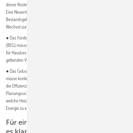
dieser Kostenfaktor für Heizöl und Erdgas stark ins Gewicht fallen.
Eine Neuordnung des Energiepreisgefüges bilde in vielen
Bestandsgebäuden die Grundlage für den wirtschaftlich sinnvollen
Wechsel zur Wärmepumpe.
● Das Förderregime der Bundesförderung für effiziente Gebäude
(BEG) müsse zügig an die neuen Vorgaben angepasst werden, damit
für Hausbesitzer schon jetzt ein Anreiz geschaffen wird, die ab 2025
geltenden Vorgaben zu erfüllen.
● Das Gebot zur Nutzung erneuerbarer Energien im Gebäudesektor
müsse konkretisiert werden: Die Vorgaben für die Modernisierung und
die Effizienzhausstandards im Neubau sollten im Sinne von
Planungssicherheit so festgelegt werden, dass klar erkennbar ist,
welche Heizungslösungen geeignet sind, um die 65 % erneuerbare
Energie zu erreichen und welche nicht.
Für eine gute Entscheidung braucht
es klare Perspektiven