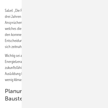
Sabel: „Die Politik muss dafür sorgen, dass bereits in den kommenden
drei Jahren möglichst Heizsysteme verbaut werden, die den neuen
Ansprüchen genügen. Wer sich heute für ein Heizsystem entscheidet,
welches die Anforderungen nicht erfüllt, wird mit dieser Heizung in
den kommenden 20 Jahren leben müssen. Für eine gute
Entscheidung braucht es klare Perspektiven, auch angesichts eines
sich zeitnah ändernden Energiepreisgefüges.“
Wichtig sei außerdem, dass für Fachhandwerker, Planer und
Energieberater Anreize geschaffen werden, sich verstärkt mit
zukunftsfähigen Heizungssystemen auseinanderzusetzen. Die
Ausbildung für SHK-Anlagenmechaniker berücksichtige insgesamt zu
wenig klimaschonende Heizungstechnologien wie Wärmepumpen.
Planungssicherheit ist der wichtigste
Baustein