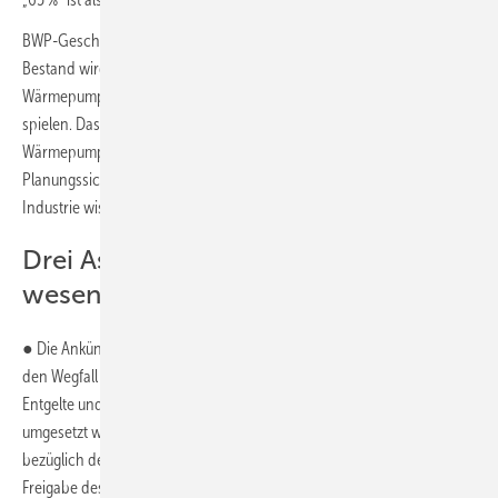
BWP-Geschäftsführer Martin Sabel: „Die Wärmewende im Neubau und
Bestand wird mit dieser Vorgabe konkret und Heizungs-
Wärmepumpen werden bei dieser Transformation eine zentrale Rolle
spielen. Das ist ein deutliches Zeichen zum Aufbruch. Die
Wärmepumpenbranche steht bereit. Entscheidend ist nun,
Planungssicherheit zu schaffen, damit Hausbesitzer, Handwerk und
Industrie wissen, worauf sie sich einstellen müssen.“
Drei Aspekte sind für den BWP dafür
wesentlich:
● Die Ankündigung aus dem Koalitionsvertrag, den Strompreis durch
den Wegfall der EEG-Umlage und eine Neuordnung der Steuern,
Entgelte und Umlage deutlich zu entlasten, müsse unverzüglich
umgesetzt werden – zudem sollten Verbraucher mehr Transparenz
bezüglich der
CO
-Bepreisung
erhalten. Denn spätestens mit der
2
Freigabe des nationalen Emissionshandelssystems ab 2027 werde