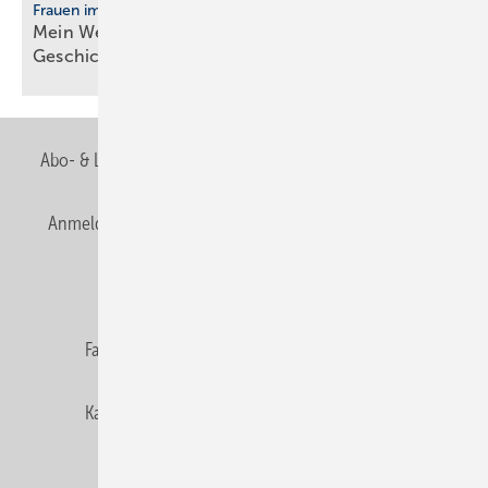
Frauen im Handwerk
Mein Weg ins Handwerk: Vier Frau­en er­zäh­len ihre
Ge­schich­te
Abo- & Leserservice
AGB
Alle Inhalte chronologisch
Anmelden
Anmeldung & Registrierung
Newsletter
Datenschutz
E-Paper
Editor's choice
Fachbeiträge
Gentner Verlag
Impressum
Karriere bei Gentner
Team
Mediaservice
Mitgliedschaften und Engagement