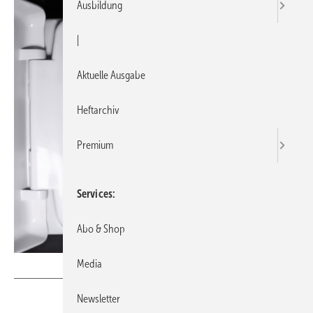
Ausbildung
|
Aktuelle Ausgabe
Heftarchiv
Premium
Services
Abo & Shop
Media
Bild: Win Nondakowit - stock.adobe.com
Newsletter