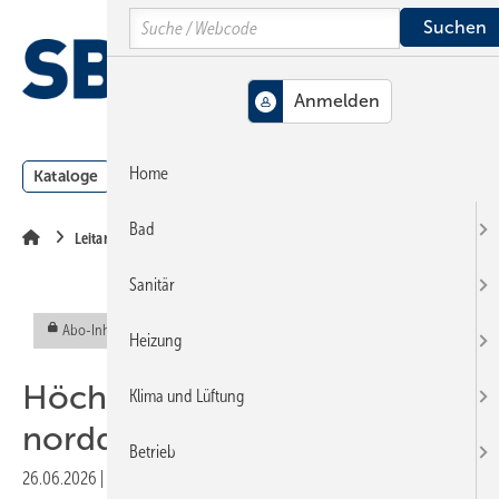
Springe
Springe
Springe
Search
auf
auf
auf
Hauptinhalt
Hauptmenü
SiteSearch
MENÜ
Home
Kataloge
Meldungen
Podcast
Produkte
Webin
Bad
Leitartikel
Sanitär
Abo-Inhalt
Heizung
Höchstleistung im WC: der
Klima und Lüftung
norddeutsche Deckenheizkörp
Betrieb
26.06.2026
|
Veröffentlicht in
Ausgabe 06-2026