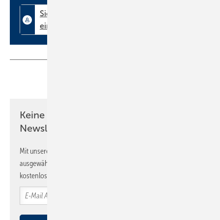
Teilen
Link kopieren
Keine Zeit? Kein Problem mit dem SBZ
Newsletter!
Mit unserem Newsletter erhalten Sie regelmäßig von uns
ausgewählte Informationen und Neuigkeiten, gebündelt und
kostenlos direkt ins Postfach.