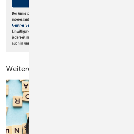
Bei Anmeldung zu diesem Newsletter bin ich damit einverstanden, über
interessante Verlags- und Online-Angebote
der Marken der Alfons W.
Gentner Verlag GmbH & Co. KG
informiert zu werden. Diese
Einwilligung kann ich jederzeit widerrufen und eine Abmeldung ist
jederzeit möglich. Informationen zum Umgang mit Daten finden Sie
auch in unserer
Datenschutzerklärung
.
Weitere Inhalte