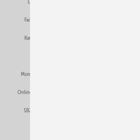
Datenschutz
E-Paper
Editor's choice
Fachbeiträge
Gentner Verlag
Impressum
Karriere bei Gentner
Team
Mediaservice
Mitgliedschaften und Engagement
Montagezeiten Heizung
Montagezeiten Sanitär
Online Mediadaten
Privacy Manager
RSS-Feed
SBZ abonnieren
Veranstaltungen / Webinare
© 2026 SBZ