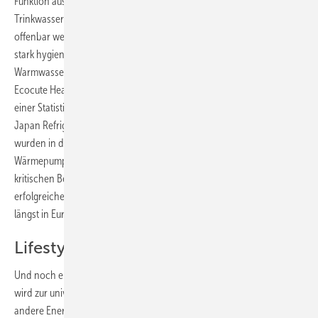
Funktion ausgerüstet werden, um bei Niedrigtarif die
Trinkwassererwärmung zu beschleunigen. Das Gerät eignet sich
offenbar weniger für Kaltduscher und Zählergucker sondern eher für
stark hygienebewusste Haushalte, denn je höher der
Warmwasserkonsum, desto besser der COP. In Japan avanciert der
Ecocute Heat Pump Water Heater zum absoluten Marktrenner. Nach
einer Statistik des japanischen Klimageräteverbandes JRAIA, The
Japan Refrigeration and Air Conditioning Industry Association,
wurden in den letzten vier Jahren von der Ecocute-CO
-
2
Wärmepumpe jährlich rund eine halbe Million Geräte abgesetzt. Dem
kritischen Beobachter stellt sich da die Frage, warum diese überaus
erfolgreichen und vom japanischen Staat geförderten Geräte nicht
längst in Europa angekommen sind.
Lifestyle anstatt Elektrotechnik
Und noch eine Entwicklung scheint programmiert zu sein. Das iPhone
wird zur universellen Bedienoberfläche für Wärmepumpen und
andere Energieverbraucher im Haushalt. Es sei demografisch