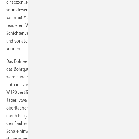
einsetzen, so Alois Jäger. Ein Traktor mit selbst gebautem Bohr-Rigg
sei in dieser Branche keine Seltenheit. Jäger monierte, dass Behörden
kaum auf Meldungen über unzureichend ausgestattete Bohrteams
reagieren. Wichtig bei jeder Bohrung sei das Anlegen eines
Schichtenverzeichnisses, um auf sich abzeichnende Probleme rasch
und vor allem mit den richtigen Gegenmaßnahmen reagieren zu
können.
Das Bohrverfahren „Geojetting“ hält er für problematisch, da hierbei
das Bohrgut zum größten Teil in das Umgebungsgestein verdrängt
werde und damit keine Information über den Schichtenaufbau im
Erdreich zur Verfügung steht. Der Geschäftsführer eines nach DVWG
W 120 zertifizierten Bohrunternehmens bestätigte die Kritik von Alois
Jäger: Etwa die Hälfte der Bohrfirmen im Bereich der
oberflächennahen Geothermie arbeite unseriös. Der Kunde werde
durch Billigangebote getäuscht; viele Probleme kämen erst später auf
den Bauherrn zu. Wenn man Behördenvertreter auf die schwarzen
Schafe hinweise, passiere in der Regel nichts. Wichtig seien zumindest
stichprobenartige Kontrollgänge während der Bohrarbeiten nach