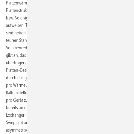
Plattenwärmeübertrager an, die aufgrund ihrer asymmetrischen
Plattenstruktur den Wärmeübergang zwischen Kältemittel und Wasser
bzw. Sole signifikant verbessern sowie geringere Druckverluste
aufweisen. Triebkräfte für diese Entwicklung bei Wärmeübertragern
sind neben dem Leistungs- und Effizienzzuwachs die Einsparung von
teurem Stahl und damit auch eine Gewichtsersparnis mit
Volumenreduktion sowie geringere Kältemittelfüllmengen. Danfoss
gibt an, das Gewicht eines klassischen 60-kW-Plattenwärme­
übertragers mit „Fischgrätenmuster“ durch den Wechsel zum Mikro-
Platten-Design von 120 kg auf 60,3 kg reduzieren zu können. Allein
durch das geringere Gewicht spare der WP-Hersteller rund 65 Euro
pro Wärmeübertrager ein. Hinzu komme die geringere
Kältemittelfüllmenge, die mit einem Kostenvorteil von etwa 58 Euro
pro Gerät zu Buche schlagen soll. Wie es heißt, arbeitet Danfoss
bereits an der zweiten Generation sogenannter Micro Plate Heat
Exchanger (MPHE) mit einem ähnlich hohen Entwicklungssprung.
Swep gibt an, allein durch den Wechsel vom „Fischgrät-Design“ zum
asymmetrischen Matrix-Design den COP einer Wärmepumpe um 0,4