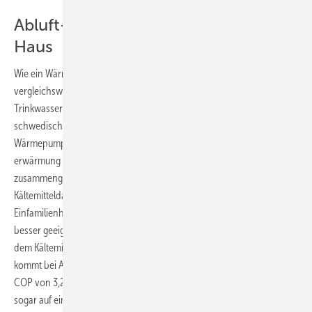
Abluft-Wärmepumpe heizt KfW-70-
Haus
Wie ein Wärmepumpensystem für ein KfW-70-Haus, also mit
vergleichsweise hohem Anteil an Heizarbeit für die
Trinkwassererwärmung, aussehen könnte, präsentierte der
schwedische Hersteller Nibe in Nürnberg. Bei der ­neuen Abluft-
Wärme­pumpe F 370 sind ­Wärmepumpe für Heizung und Trinkwasser-
erwärmung sowie die Lüftung in einem Kompaktgerät
zusammengefasst. Durch Drehzahlregulierung des Verdichters und
Kältemitteldampf-Einspritzung sei das Gerät optimal für
Einfamilienhäuser nach KfW-70-Gebäude­effizienz­-Standard und
besser geeignet, so Nibe-Geschäftsführer Klaus Ackermann. Die mit
dem Kältemittel Propan (R290) arbeitende Luft/Wasser-Wärmepumpe
3
kommt bei A20 (12)W45 und 150 m
/h Luftvolumenstrom auf einen
3
COP von 3,24, bei A20(12)W35 und 200 m
/h Luftvolumenstrom
sogar auf einen COP von 3,93. Vorstellbar seien künftig auch hybride