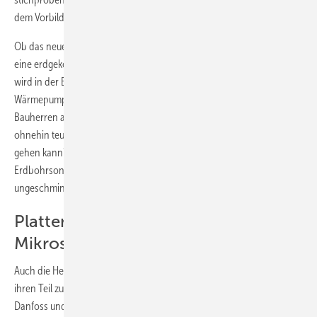
dem Vorbild der Lebensmittelkontrolle.
Ob das neue Versicherungspaket die Entscheidung eines Bauherrn für
eine erdgekoppelte Wärmepumpe eher begünstigt oder ­etwa hemmt,
wird in der Branche derzeit kontrovers diskutiert. Ein Aussteller im
Wärmepumpen-Forum bemerkte hierzu, dass solche Versicherungen
Bauherren auch verunsichern könnten. Wer investiert schon in eine
ohnehin teure Technik mit einem Haftungsrisiko, das in die Millionen
gehen kann? Tatsache ist, dass durch die
Erdbohrsondenversicherung das Risiko des Bauherrn erstmals
ungeschminkt thematisiert wurde.
Plattenwärmeübertrager mit
Mikrostruktur
Auch die Hersteller von gelöteten Plattenwärmeübertragern wollen
ihren Teil zur Hocheffizienz-Wärmepumpe beitragen. Alfa Laval,
Danfoss und Swep bieten künftig maßgeschneiderte