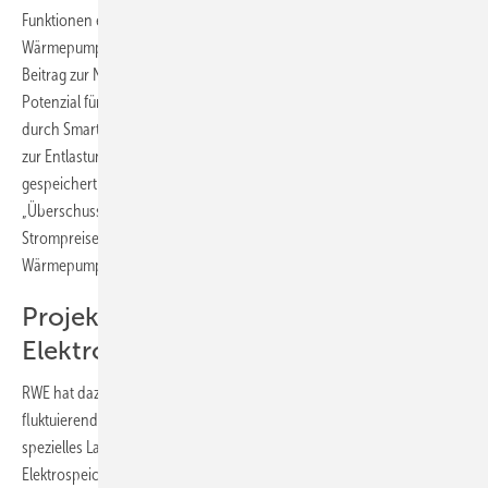
Funktionen erfolgen. Schon jetzt zeichne sich ab, dass die
Wärmepumpe in einem intelligenten Stromnetz einen wichtigen
Beitrag zur Netzstabilität leisten könne. Einerseits böte sie ein hohes
Potenzial für Lastverschiebungen im Netz, andererseits könnten
durch Smart-Grid-Funktionen überschüssiger Wind- und PV-Strom
zur Entlastung der Netze genutzt und im Gebäude thermisch
gespeichert werden. Dazu hat der BWP das Modell
„Überschussstromtarif“ entwickelt, das durch besonders günstige
Strompreise einen Anreiz zu einem netzlastvariablen
Wärmepumpenbetrieb bieten soll.
Projekt mit alten
Elektrospeicherheizungen
RWE hat dazu das Forschungsprojekt „Windheizung“ initiiert, bei dem
fluktuierender Strom aus Windkraft- und PV-Anlagen über ein
spezielles Lademodul bei 50 RWE-Kunden in vorhandene
Elektrospeicherheizungen eingespeist wird. Um die Erkenntnisse