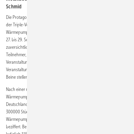
Schmid
Die Protagonisten der Wärmepumpe wollen jetzt durchstarten. Auf
der Triple-Veranstaltung 9. Forum Wärmepumpe, ZVKKW-
Wärmepumpen-Forum und European Heat Pump Summit 2011 vom
27. bis 29. September in Nürnberg zeigte sich die Branche
zuversichtlich über ihre künftige Rolle am Wärmemarkt. Rund 450
Teilnehmer, davon über ein Drittel aus dem Ausland, nahmen an der
Veranstaltung teil. Dass sich drei tangierende Verbände auf einen
Veranstaltungstermin einigen und ein gemeinsames Programm auf die
Beine stellen konnten, ist ein Novum in der HLK-Verbandslandschaft.
Nach einer neuen Branchenstudie des Bundesverbandes
Wärmepumpen e.V. (BWP) könnte der Wärmepumpenabsatz in
Deutschland bei günstigen Rahmenbedingungen bis 2030 auf rund
300000 Stück pro Jahr steigen. Die Anzahl der möglichen installierten
Wärmepumpen wird bis 2030 mit 3,5 Millionen Wärmepumpen
beziffert. Bei ungünstigem Marktumfeld rechnen die BWP-Experten mit