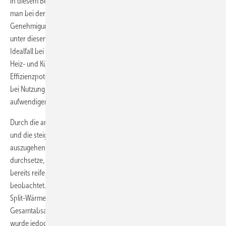
in diesem Bereich besonders viele Großanlagen zu erwarten, sodass
man bei der Gesamtleistung eher auf Zuwachs setze, denn der
Genehmigungsaufwand für geothermische Wärmepumpen lohnt sich
unter diesen Umständen nur noch für gewerbliche Gebäude, im
Idealfall bei Anlagen mit gleichzeitigem oder phasenverschobenem
Heiz- und Kühlbedarf. Bedauerlich sei, dass das höhere
Effizienzpotenzial der oberflächennahen Geothermie, insbesondere
bei Nutzung der Heiz- und Kühlfunktion, bislang wegen der
aufwendigen Genehmigungsverfahren wenig genutzt werde.
Durch die angekündigten Hocheffizienz-Luft/Wasser-Wärmepumpen
und die steigenden Kosten für Sonden­bohrungen sei davon
auszugehen, dass sich die Luft/Wasser-Wärmepumpe weiter
durchsetze, so der BWP. Ähnliche Entwicklungen habe man in den
bereits reifen Wärmepumpenländern wie der Schweiz und Schweden
beobachtet. Auch für die günstigen und kompakt dimensionierten
Split-Wärmepumpen gäbe es neue Käuferschichten. Ihr Anteil am
Gesamtabsatz der Luft-Wärmepumpen liege bereits bei 35 %. Inoffiziell
wurde jedoch auch Kritik an den schlechten Leistungszahlen von