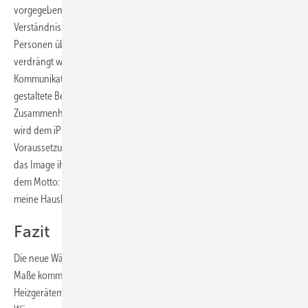
vorgegeben, dass die sogenannten digitalen Migranten – im
Verständnis von Jens Rammensee von Glen Dimplex sind das
Personen über 50 – von den digitalen Natives, also den Jüngeren
verdrängt werden. Wer mit iPhone, dessen Apps und ähnlichen
Kommunikationsmitteln aufgewachsen sei, bevorzuge deren intuitiv
gestaltete Bedienoberfläche auch für die Hausautomation. Sogar im
Zusammenhang mit Smart Metering und zeitvariablen Stromtarifen
wird dem iPhone künftig eine wichtige Funktion zugeschrieben.
Voraussetzung sei allerdings, dass es der betroffenen Branche gelingt,
das Image ihrer Produkte auf Lifestyle-Niveau anzuheben, frei nach
dem Motto: Mein Smart-Haus, meine Hocheffizienz-Wärmepumpe,
meine Haushaltsgeräte – powered by Wind.
Fazit
Die neue Wärmepumpen-Generation – so sie in dem angekündigten
Maße kommen wird – könnte den etablierten Heizkessel- und
Heizgerätemarkt einschneidend verändern. Reife