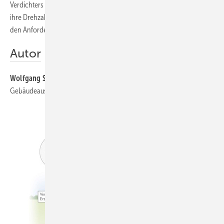
Verdichters sind energie- und schalloptimierte EC-Ventilatoren, die
ihre Drehzahl stufenlos abhängig von der benötigten Heizleistung und
den Anforderungen des Kältekreises variieren.
Autor
Wolfgang Schmid
ist Fachjournalist für Technische
Gebäudeausrüstung, 80751 München,
wsm@tele2.de