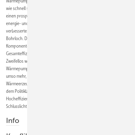
Wärmepumpenländer wie Schweden und die Schweiz verdeutlichen,
wie schnell sich der Wärmemarkt wandeln kann. Voraussetzung für
einen prosperierenden Wärmepumpenmarkt sind jedoch günstigere
energie- und förderpolitische Rahmenbedingungen sowie ein
verbessertes Qualitätsniveau bei der Installation und rund um das
Bohrloch. Der Markt bietet inzwischen zahlreiche Hocheffizienz-
Komponenten für Wärmepumpen an, die zur Steigerung der
Gesamteffizienz aber noch intelligent kombiniert werden müssen.
Zweifellos wird es bei den etablierten Heizgeräte-Herstellern, die auch
Wärmepumpen anbieten, zu Kannibalismus-Effekten kommen. Dies
umso mehr, je stärker der Gesetzgeber das EU-Label für
Wärmeerzeuger vorantreibt. Es ist kaum zu erwarten, dass eine mit
dem Politikbetrieb gut vernetzte Heizgeräte-Industrie ihre
Hocheffizienz-Brennwert­kessel- und -Geräte auf das Energieeffizienz-
Schlusslicht D zurückstufen lässt.
Info