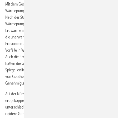
Mit dem Geothermie-Tag wurde den erdgekoppelten
Wärmepumpensystemen ein besonderes Augenmerk eingeräumt.
Nach der Statistik des BWP sind die Verkaufszahlen erdgekoppelter
Wärmepumpen seit 2008 rückläufig. Eine Zäsur in der Nutzung der
Erdwärme als Wärmequelle für Wärmepumpen waren mit Sicherheit
die unerwarteten Hebungen und Senkungen nach der
Erdsondenbohrung in Staufen im Breisgau, aber auch die jüngsten
Vorfälle in Wiesbaden, Leonberg, Schorndorf und anderen Städten.
Auch die Probleme bei den Tiefenbohrungen in Basel und Landau
hätten die Geothermie in Deutschland „in Verruf gebracht“, schreibt
Spiegel online am 12. Dezember 2009. Tatsache ist, dass Anwohner
von Geothermie-Projekten seither stärker sensibilisiert sind und
Genehmi­gungen durch Bürgerinitiativen hinausgezögert werden.
Auf der Nürnberger Veranstaltung gab es für den rückgängigen Absatz
erdgekoppelter Wärmepumpen von offizieller Seite die
unterschiedlichsten Erklärungen. Eindeutig seien die zunehmend
rigidere Genehmigungspraxis der Behörden sowie die von