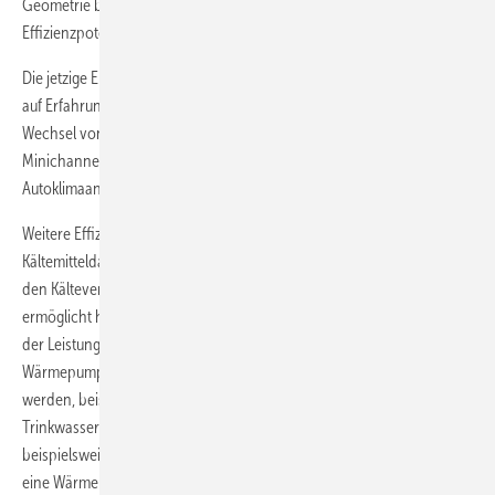
Geometrie bei den Mini- und Microchannels weitere
Effizienzpotenziale erschließen.
Die jetzige Entwicklung bei Minichannel-Wärmeüber­tragern basiert
auf Erfahrungen in der Automobilindustrie. Dort konnte durch den
Wechsel von Wärmeübertragern aus Rundrohr-Lamellen zu
Minichannel-Wärme­über­tragern die Kältemittelfüllmenge in
Autoklimaanlagen um 80 % verringert werden, ebenso das Gewicht.
Weitere Effizienzsteigerungen bei Wärmepumpen sind die zusätzliche
Kältemitteldampf-Injektion bzw. die Flüssigkältemittel-Einspritzung in
den Kälteverdichter bzw. die Kältemittelansaugung. Ersteres
ermöglicht höhere Arbeitstemperaturen bei gleichzeitiger Steigerung
der Leistung um 15 bis 20 %. Damit könnten Luft/Wasser-
Wärmepumpen besser für die Trinkwassererwärmung genutzt
werden, beispielsweise in Hotels. Gegenüber einer
Trinkwassererwärmung mit klassischem Heizkessel könnten
beispielsweise in einem 50-Zimmer-Hotel die Betriebskosten durch
eine Wärmepumpe um 50 % gesenkt werden, so Danfoss.