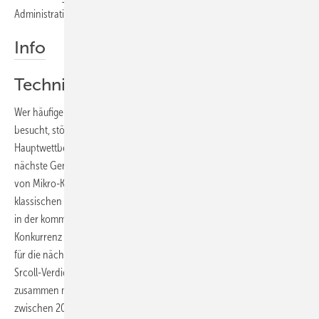
Administration gewünscht.
Info
Technik wird Markt verändern
Wer häufiger Fachtagungen zum Thema innovative Wärmeerzeugung
besucht, stößt fast immer auf den Hinweis: Unser künftiger
Hauptwettbewerber ist die Wärmepumpe und hier insbesondere die
nächste Generation an Luft/Wasser-Ausführungen. Selbst die Anbieter
von Mikro-KWK-Heizgeräten, die ja meist das ganze Sortiment an
klassischen Heizgeräten und oft auch Wärmepumpen anbieten, sehen
in der kommenden Wärmepumpengeneration eine ernstzunehmende
Konkurrenz und Sortimentsergänzung zugleich. Wichtigste Innovation
für die nächste Wärmepumpengeneration ist der inverter­geregel­te
Srcoll-Verdichter, der bei Einsatz in Luft/Wasser-Wärmepumpen
zusammen mit intelligenten Regelungsstrategien die Jahresarbeitszahl
zwischen 20 und 50 % steigern soll. „Effizienz-Verbündete“ des