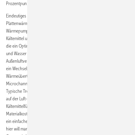
Prozentpunkte zu verbessern.
Eindeutiges Votum der Marktakteure: Die Zeit der Standard-
Plattenwärmeübertrager für Verdampfer oder Verflüssiger in
Wärmepumpen ist vorbei. Künftig wird es für die unterschiedlichen
Kältemittel und Wärmeträger angepasste Plattengeo­metrien geben,
die ein Optimum an Wärmeübertrager­leistung zwischen Kältemittel
und Wasser bzw. Sole aufweisen. Mehr noch: Auch bei den
Außenluftverdampfern für Luft/Wasser-Wärmepumpen zeichnet sich
ein Wechsel in der Bauart ab. Anstatt Kupferrohr-Aluminium-Lamellen-
Wärmeübertrager können dort künftig Minichannel- und
Microchannel-Wärmeübertrager aus Aluminium Verwendung finden.
Typische Treiber sind auch hier die verbesserte Wärmeübertragung
auf der Luft- wie auch auf der Kältemittelseite, reduzierte
Kältemittelfüllmengen, Reduzierung von Gewicht und Volumen,
Materialkosteneinsparungen (Aluminium ist billiger als Kupfer) sowie
ein einfacheres Recycling, da reines Aluminium verwendet wird. Auch
hier will man künftig durch eine individuelle Formgebung und