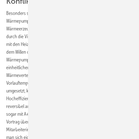
Konflikte durch EU-Label
Besonders starke Impulse für die Marktbelebung erwartet die
Wärmepumpenbranche von der geplanten Zertifizierung von
Wärmeerzeugern im Rahmen der Ecodesign-Richt­linie, insbesondere
durch die Visualisierung der Effizienzwerte per EU-Label. Der Konflikt
mit den Heizgeräteherstellern ist hier bereits vorprogrammiert. Nach
dem Willen der EU sollen im Ecodesign Lot 1 „Heizgeräte,
Wärmepumpen, Solaranlagen und Mikro-KWK-Geräte“ nach den
einheitlichen Effizienzkriterien bewertet werden und zwar für zwei
Wärmeverteilungs-Abgabesysteme mit 55 und 35 °C
Vorlauftemperatur. Würde diese Richtlinie in der jetzigen Form
umgesetzt, käme die Wärmepumpe in Energieeffizienzklasse A, der
Hocheffizienz-Brennwert­heizkessel nur noch in Klasse D! Eine
reversibel arbeitende Wärmepumpe für Heizen und Kühlen würde
sogar mit A+ und höher zertifiziert. Interessanterweise wurde der
Vortrag über die Auswirkungen der Ecodesign-Richtlinie von einer
Mitarbeiterin von Daikin vorgetragen. Zu diesem heiklen Thema hätte
man sich eigentlich einen neutralen Referenten aus der EU-