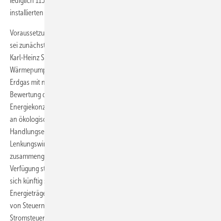
lediglich 115000 verkauften Wärmepumpen pro Jahr und 2 Millionen
installierten Geräten im Jahr 2030.
Voraussetzung für die weitere Marktdurchdringung der Wärmepumpe
sei zunächst eine gerechtere Besteuerung der Energieträger, erklärte
Karl-Heinz Stawiarski, Geschäftsführer BWP. Derzeit werde
Wärmepumpenstrom mit rund 80 % Steuern und Abgaben belastet,
Erdgas mit nur 53 % und Heizöl sogar mit nur 23 %. Diese ungleiche
Bewertung der Energieträger stehe im Widerspruch zu dem im
Energiekonzept verankerten Ziel, die Besteuerung der Energieträger
an ökologischen Kriterien auszurichten. Daten und
Handlungsempfehlungen hat der BWP im Positionspapier „Die
Lenkungswirkung von Steuern und Abgaben auf Energieträger“
zusammengestellt, das als Download auf der BWP-Homepage zur
Verfügung steht. Empfehlung der Studie: Die Energiebesteuerung sollte
sich künftig stärker an den CO
-Emissionen des jeweiligen
2
Energieträgers ausrichten. Eine Entlastung des Wärmepumpenstroms
von Steuern und Abgaben könne beispielsweise durch eine reduzierte
Stromsteuer bei der Einbindung der Wärmepumpe in Smart-Grid-