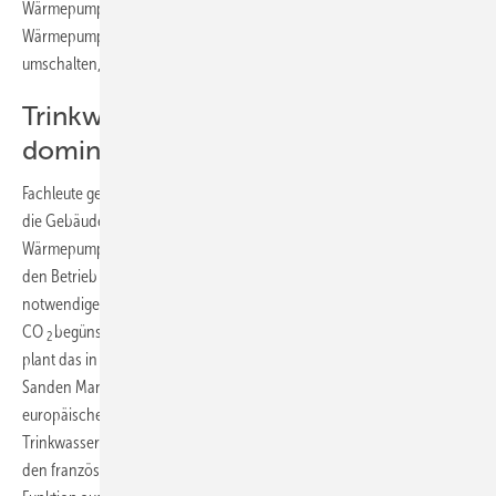
Wärmepumpen, die bei frostfreiem Wetter als Luft/Wasser-
Wärmepumpe arbeiten, bei Minustemperaturen jedoch auf Erdsonde
umschalten, wobei dann kürzere Sondenlängen ausreichend sind.
Trinkwassererwärmung wird zur
dominanten Größe
Fachleute gehen davon aus, dass mit steigenden Anforderungen an
die Gebäudeenergieeffizienz im Ein- und Zweifamilienhaus die
Wärmepumpe – zumindest im Neubaubereich – mehr und mehr auf
den Betrieb der Trinkwassererwärmung optimiert werde. Die dort
notwendigen höheren Temperaturen würden dann das Kältemittel
CO
begünstigen, das Heiztemperaturen von bis zu 90 °C zulässt. So
2
plant das in Frankreich ansässige japanische Tochterunternehmen
Sanden Manufacturing Europe die Markteinführung einer auf
europäische Verhältnisse modifizierten Ecocute-Wärmepumpe zur
Trinkwassererwärmung. Ziel sei ein COP von 3,0. Das zunächst für
den französischen Markt entwickelte Gerät soll mit einer Boost-