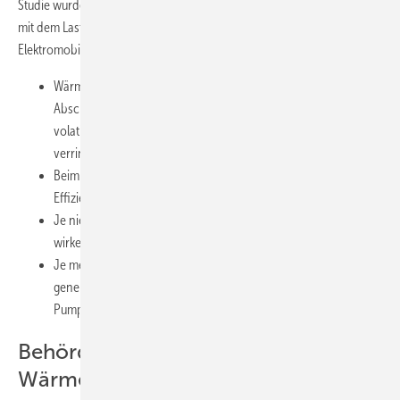
Studie wurden statische und dynamische Abschaltzeiten simuliert und
mit dem Lastverschiebepotenzial von Pumpspeicherwerken und der
Elektromobilität verglichen. Erste Ergebnisse:
Wärmepumpen bieten ein begrenztes, aber positives
Abschaltpotenzial. Sie eignen sich dazu, die Abregelung
volatiler Stromeinspeisung aus erneuerbaren Energien zu
verringern und wirken dämpfend auf die Spitzenlast.
Beim stromgeführten Wärmepumpenbetrieb muss mit
Effizienzverlusten auf der Wärmeseite gerechnet werden.
Je niedriger der Energiebedarf eines Gebäudes, desto stärker
wirken sich die Effizienzverluste aus.
Je mehr Lastabschalt- und Verschiebepotenzial in Gebäuden
generiert werden kann, desto geringer ist der Bedarf an
Pumpspeicher-Kraftwerken zur Netzstabilisierung.
Behörden behindern Geothermie-
Wärmepumpen