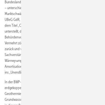
Bundesland zu Bundesland – oftmals auch von Behörde zu Behörde
– unterschiedlichen Verfahrenswege die Gründe für die
Marktschwäche. Einzelnen Behörden wird in einer Studie der Firma
UBeG GdR, Umwelt Baugrund Geothermie-Geotechnik, Wetzlar, mit
dem Titel „Chancen und Barrieren erdgekoppelter Wärmepumpen“
unterstellt, durch subjektive Einstellungen einzelner
Behördenvertreter Ermessensentscheidungen zu beeinflussen.
Vermehrt zögen sich die Behörden aus der fachlichen Beurteilung
zurück und verlangen (teure) Gutachten privatwirtschaftlicher
Sachverständiger. Interessant ist der Passus, dass erdgekoppelte
Wärmepumpen im reinen Heizbetrieb schon immer sehr lange
Amortisationszeiten hätten, die jetzt durch die behördlichen Auflagen
ins „Unendliche laufen“, so die Studie.
In der BWP-Branchenstudie 2011 sieht man die Zukunft der
erdgekoppelten Wärmepumpen nach den verunglückten
Geothermie-Bohrungen eher nüchtern. Die Anzahl der Erdreich- und
Grundwasser-Wärmepumpen werde zurückgehen, andererseits seien