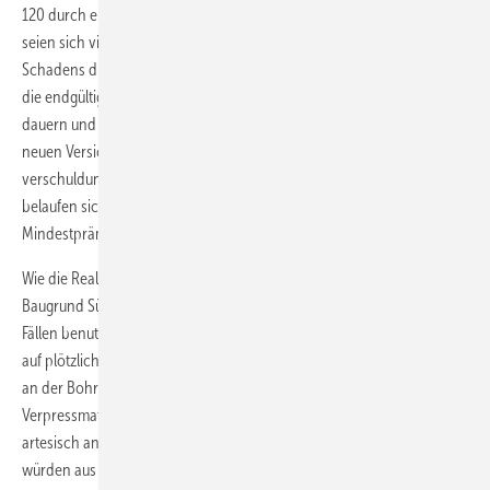
120 durch ein zertifiziertes Unternehmen durchgeführt werden. Leider
seien sich viele Bauherren nicht bewusst, dass sie im Falle eines
Schadens durch Bohrarbeiten zunächst die volle Haftung tragen, bis
die endgültige Schuldfrage geklärt ist. Das könne mehrere Jahre
dauern und den Bauherrn in den Ruin treiben. Die Besonderheit der
neuen Versicherungslösung liege darin, dass sie
verschuldungsunabhängig und schnell Hilfe leiste. Die Kosten
belaufen sich auf 1,50 Euro je laufendem Bohrmeter, bei einer
Mindestprämie von 297,50 Euro.
Wie die Realität am Bohrloch aussieht, erläuterte Alois Jäger von der
Baugrund Süd, Ges. für Geothermie GmbH, Bad Wurzach. In vielen
Fällen benutzen die Bohrfirmen zu kleine Bohrgeräte, mit denen man
auf plötzlich auftretende Probleme nicht reagieren könne. Auch fehle
an der Bohrstelle meist das notwendige Geräte- und
Verpressmaterial, um Schäden zu begrenzen, beispielsweise bei
artesisch angespanntem Grundwasser. Selbst seriöse Bohrfirmen
würden aus Kostengründen nicht immer adäquates Bohrgerät