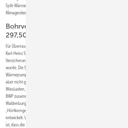
Split-Wärmepumpen geübt, die meist aus japanischen Split-
Klimageräten konfektioniert werden.
Bohrversicherung für Preise ab
297,50 Euro
Für Überraschung sorgte die Erklärung von BWP-Geschäftsführer
Karl-Heinz Stawiarski, dass vom Verband eine spezielle Risiko-
Versicherung gegen Schäden durch Bohrmaßnahmen aufgelegt
wurde. Die Statistik bei den rund 250 000 erdgekoppelten
Wärmepumpen zeige, dass Schäden rund ums Bohrloch sehr selten,
aber nicht ganz auszuschließen seien, wie die Projekte in Staufen,
Wiesbaden, Schorndorf und Leonberg zeigten. Deshalb habe der
BWP zusammen mit dem Versicherungsmakler Dr. Hörtkorn und der
Waldenburger Versicherung (Würth-Gruppe) die Spezialversicherung
„Hörtkorngeothermie“ für die oberflächennahe Geothermie-Bohrung
entwickelt. Voraussetzung für ein Greifen des Versicherungsschutzes
ist, dass die Bohrarbeiten auf der Basis des DVGW-Arbeitsblattes W