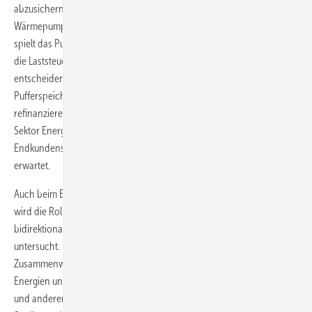
abzusichern, sollen in der laufenden Heizperiode auch
Wärmepumpen virtuell in das Projekt eingebunden werden. Dabei
spielt das Pufferspeichermanagement und womöglich auch eine in
die Laststeuerung eingebundene Wettervorhersage-Regelung eine
entscheidende Rolle. Die Mehrkosten für den größeren
Pufferspeicher sollen sich über den günstigeren Stromtarif
refinanzieren. Das Steuerungskonzept dazu stammt vom Siemens-
Sektor Energy. Erste Ergebnisse zum Lastmanagement im
Endkundensegment werden zum Ende der Heizperiode 2011/2012
erwartet.
Auch beim Bundesministerium für Wirtschaft und Technologie (BMWi)
wird die Rolle der Wärmepumpe im Zusammenhang mit „intelligenter
bidirektionaler Kommunika­tionstechnik“, sprich Smart Grid,
untersucht. Eine Potenzialstudie soll Aufschluss über das
Zusammenwirken von fluktuierendem Strom aus erneuerbaren
Energien und einer stromlastgeführten Fahrweise von Wärmepumpen
und anderen Stromverbrauchern im Gebäude geben. Im Rahmen der