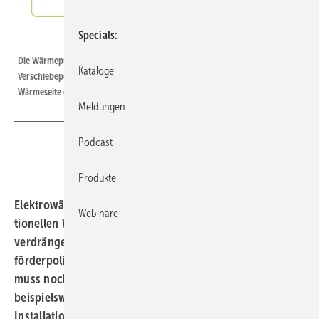
Specials
BWP
Die Wärmepumpe bietet ein begrenztes, aber positives Abschalt- und
Kataloge
Verschiebepotenzial. Allerdings müssen Effizienzverluste auf der
Wärmeseite einkalkuliert werden.
Meldungen
Podcast
Produkte
Elektro­wärmepumpen haben das Potenzial, die konven­
Webinare
tionellen Wärmeerzeuger von ihren Spitzenplätzen zu
verdrängen. Voraus­setzung sind jedoch ­stabilere
förderpolitische Rahmen­bedingungen und die ­Branche
muss noch einiges an Hausaufgaben erledigen, wie
beispielsweise die Verbesserung der Qualität bei
Installation und Geothermie­bohrungen. Wolfgang