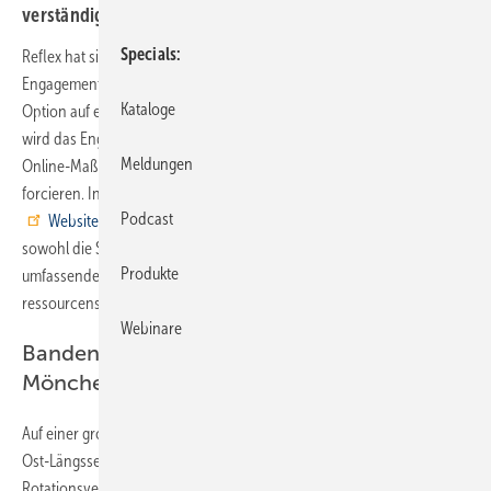
verständigt, mit der Option auf eine Verlängerung.
Specials
Reflex hat sich mit Borussia Mönchengladbach auf ein Jahres-
Engagement im Bereich der Stadionwerbung verständigt, mit der
Kataloge
Option auf eine Verlängerung. Neben der Präsenz im Borussia-Park
wird das Engagement von Reflex insbesondere durch verschiedene
Meldungen
Online-Maßnahmen gestützt, um das Interesse an der Marke weiter zu
forcieren. In den Mittelpunkt rückt die neue Reflex-Kampagne, mit der
Podcast
Website
als digitaler Visitenkarte. Angesprochen werden darüber
sowohl die SHK-Fachwelt wie auch der Endverbraucher, mit
Produkte
umfassender Aufklärung und weiterführenden Informationen rund um
ressourcenschonende, zukunftsfähige Heizlösungen.
Webinare
Bandenwerbung des Stadions von Borussia
Mönchengladbach
Auf einer großformatigen LED-Bande, in der zweiten Reihe auf der
Ost-Längsseite des Stadions, ist während der offiziellen Spielzeit im
Rotationsverfahren das schwarz-weiß-grüne Reflex-Logo präsent.