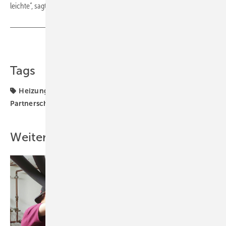
leichte“, sagt Volker Mauel, Geschäftsführer von Reflex Winkelmann.
Teilen
Link kopieren
Tags
Heizung
Heizungswasseraufbereitung
Partnerschaft
Reflex Winkelmann
Weitere Inhalte