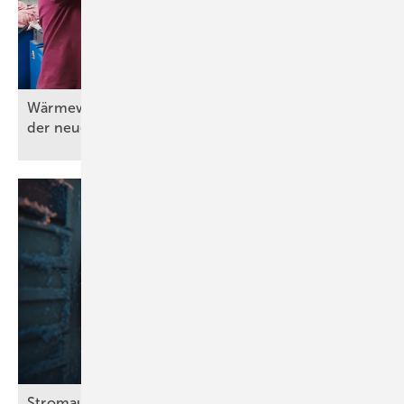
Wärmewände in der Praxis (Teil 3) – Umsetzung
der neuen
Wärmeübergabe
Stromausfall bei Frost: Wie viel halten