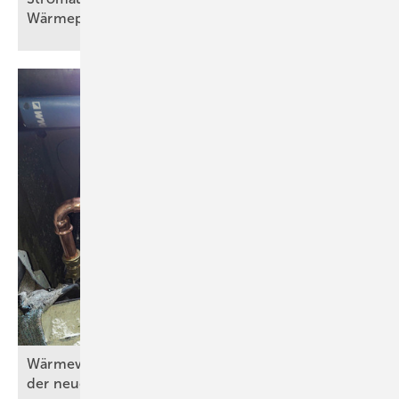
Wärmepumpen
aus?
Wärmewände in der Praxis (Teil 4) – Umsetzung
der neuen Wärmeübergabe im
Erdgeschoss