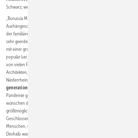
Schwarz, weiß und grün – das sind die Vereinsfarben des Erstligisten.
„Borussia Mönchengladbach ist ein höchst attraktives
Aushängeschild des deutschen Fußballs. Ein traditionsreicher Club,
der familiäre Werte verkörpert, höchst erfolgreich ist und dennoch
sehr geerdet ist. Die Borussia ist ein ausgezeichnet geführter Verein,
mit einer großen Anhängerschaft in der breiten Bevölkerung, ist
populär bei jüngeren wie bei älteren Mitmenschen. Wir wissen zudem
von vielen Fachhandwerkern, Kundendiensttechnikern, Planern und
Architekten, dass sie
Fußball-Fans
sind und mit dem Team vom
Niederrhein sympathisieren. Diese Leidenschaft ist
generationenübergreifend
und wurde auch nicht durch die
Pandemie gebremst. Wir freuen uns auf die Zusammenarbeit und
wünschen dem Club für den weiteren Saisonverlauf den
größtmöglichen Erfolg. Leistung, Qualität und mannschaftliche
Geschlossenheit, dazu als Familienunternehmen die Nähe zu den
Menschen, sind die Attribute, die uns mit der Borussia verbinden.
Deshalb war die Entscheidung für dieses Engagement auch eine