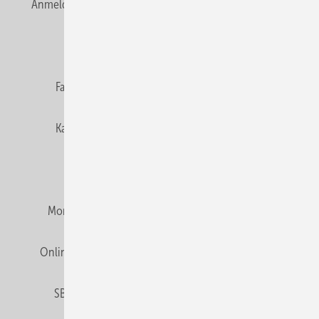
Anmelden
Anmeldung & Registrierung
Newsletter
Datenschutz
E-Paper
Editor's choice
Fachbeiträge
Gentner Verlag
Impressum
Karriere bei Gentner
Team
Mediaservice
Mitgliedschaften und Engagement
Montagezeiten Heizung
Montagezeiten Sanitär
Online Mediadaten
Privacy Manager
RSS-Feed
SBZ abonnieren
Veranstaltungen / Webinare