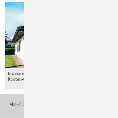
Erdwärmepu mpen bieten im Bestand klare
Kostenvorteile
Abo- & Leserservice
AGB
Alle Inhalte chronologisch