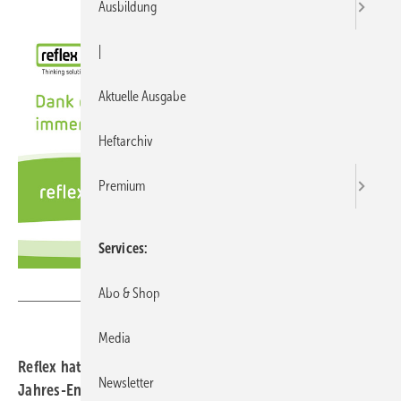
Ausbildung
|
Aktuelle Ausgabe
Heftarchiv
Premium
Services
Reflex Winkelmann
Abo & Shop
Media
Reflex hat sich mit Borussia Mönchengladbach auf ein
Newsletter
Jahres-Engagement im Bereich der Stadionwerbung