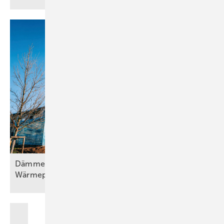
Dämmen, Heizungssanierung und
Wärmepumpentechnologie, Teil
2