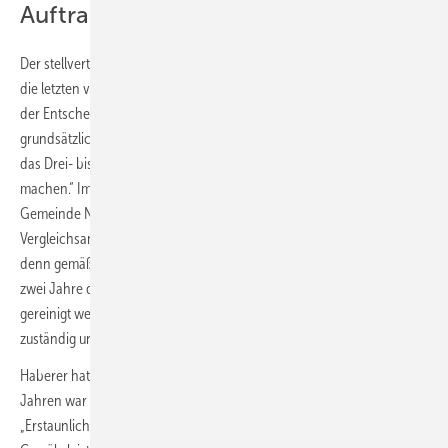
Auftraggebers
Der stellvertretende Bauamtsleiter Andreas Haberer blickt zurück auf
die letzten vier Heizperioden und stellt im April 2023 fest: „Wir sind mit
der Entscheidung, auf den Brennstoff Holzpellets umzustellen,
grundsätzlich zufrieden, wenngleich uns die Preissteigerungen auf
das Drei- bis Vierfache in den letzten zwölf Monaten zu schaffen
machen.“ Im Gegensatz zu einem privaten Heizungsbetreiber muss die
Gemeinde Niedereschach vor jeder Pelletlieferung
Vergleichsangebote einholen. Das kostet Zeit und Aufmerksamkeit,
denn gemäß DIN EN ISO 20023 sollte nach fünf Lieferungen bzw. alle
zwei Jahre das Lager vollständig entleert und von Feinanteilen
gereinigt werden. Dafür sind üblicherweise die Pelletlieferanten
zuständig und mit entsprechender Technik ausgestattet.
Haberer hat jedoch auch Überraschungen erlebt. Nach eineinhalb
Jahren war der Brennrost im Heizungskessel durchgeglüht.
„Erstaunlich, aber nicht dramatisch – war noch innerhalb der