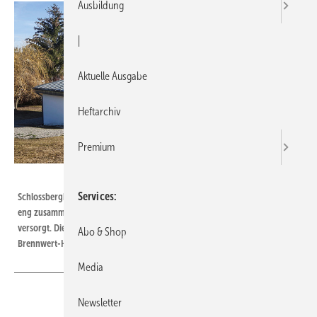
Ausbildung
|
Aktuelle Ausgabe
Heftarchiv
Premium
Bild: König
Services
Schlossberghalle Niedereschach, Schwarzwald-Baar-Kreis: Eine Gruppe
eng zusammenstehender Gebäude wird von einer Heizzentrale mit Wärme
versorgt. Die alte Ölheizung wurde durch ein bivalentes Holzpellet-Gas-
Abo & Shop
Brennwert-Heizsystem ersetzt.
Media
Newsletter