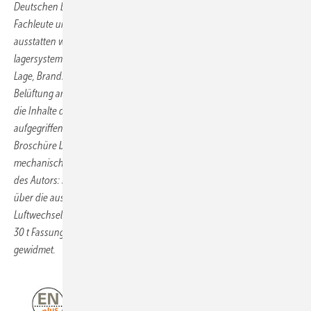
Deutschen Energieholz- und Pellet-Verbandes (DEPV) richten sich an
Fachleute und Privatpersonen, die Pellet­lager planen, errichten und
ausstatten wollen. Sowohl für Lagerräume als auch Fertig­
lagersysteme werden der aktuelle Stand der Technik und Normen zu
Lage, Brandschutz, Statik, Austrags- und Befüllsystemen sowie
Belüftung anhand vieler Skizzen und Bilder praxisnah erläutert. Auch
die Inhalte der 2019 erschienenen DIN EN ISO 20023 wurden
aufgegriffen. Für Erdlager jeglicher Größe, die in Kapitel 5 der DEPI-
Broschüre behandelt werden, ist demnach grundsätzlich eine
mechanische Lüftung vor dem Einsteigen erforderlich (Anmerkung
des Autors: Luftwechsel, erzielt durch ein Gerät mit Fremdenergie, der
über die aus atmosphärischen Druckverhältnissen entstehende
Luftwechselrate hinausgeht). Besonders großen Lagern mit mehr als
30 t ­Fassungsvermögen wurde in der DEPI-Broschüre das ­Kapitel 8
gewidmet.