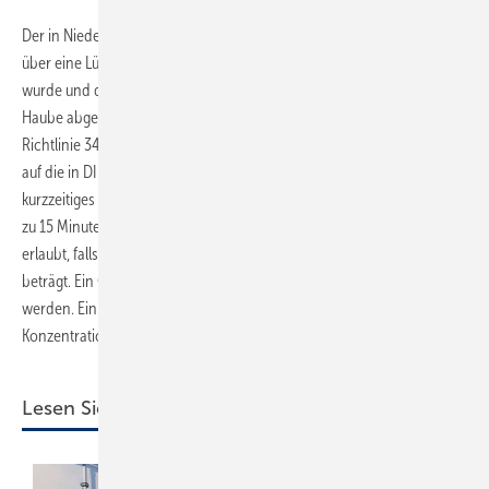
Der in Niedereschach unterirdisch eingebaute Ovalbehälter verfügt
über eine Lüftungsleitung DN 200, die zur Gebäudewand hin verlegt
wurde und dort ca. 1 m über Gelände mit einer schlagregensicheren
Haube abgedeckt ist. Dies entspricht den Vorgaben der VDI-
Richtlinie 3464. Laut Technischer Regel für Gefahrstoffe (TRGS) 900,
auf die in DIN EN ISO 20023 verwiesen wird, ist in Deutschland ein
kurzzeitiges Betreten unterirdischer Pelletspeicher bzw. Erdlager bis
zu 15 Minuten in Anwesenheit einer eingewiesenen zweiten Person
erlaubt, falls die CO-­Konzentration im Lager weniger als 60 ppm
beträgt. Ein CO-Warngerät muss eingeschaltet am Körper getragen
werden. Ein längerer Aufenthalt im Lager ist nur zulässig, falls die CO-­
Konzentration unter 30 ppm liegt.
Lesen Sie auch: