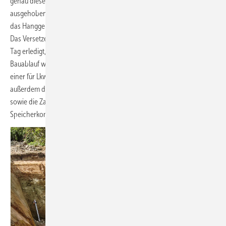
genau diesen Erfordernissen, sodass keine weitere Baugrube
ausgehoben werden musste – ein großer Kostenvorteil mit Blick auf
das Hanggelände innerhalb des bestehenden Baugebiets in Kappel.
Das Versetzen und die Montage der Betonfertigteile waren in einem
Tag erledigt, sodass im Gegensatz zu einer Lösung in Ortbeton für den
Bauablauf wertvolle Zeit gespart wurde. Mit reduziertem Gewicht und
einer für Lkw-Transporte verbesserten Geometrie verringern sich
außerdem der Aufwand von Material und Energie bei der Herstellung
sowie die Zahl der Fahrten bei der Lieferung der
Speicherkomponenten. Das senkt nochmals die Kosten.