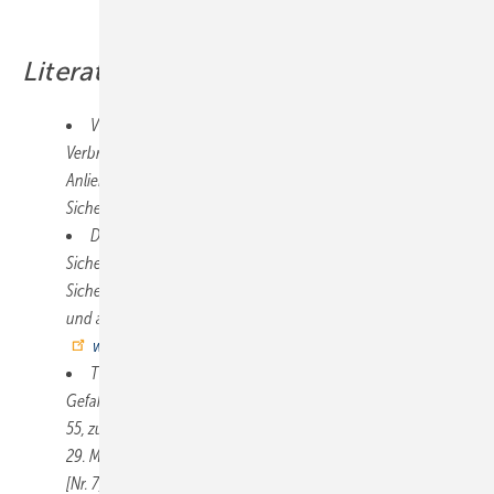
Bild: DEPV
Literatur
VDI-Richtlinie 3464 „Lagerung von Holzpellets beim
Verbraucher – Anforderungen an Lager sowie Herstellung und
Anlieferung der Pellets unter Gesundheits- und
Sicherheitsaspekten“. Beuth Verlag, Berlin.
www.beuth.de
DIN EN ISO 20023:2019-04 „Biogene Festbrennstoffe –
Sicherheit von Pellets aus biogenen Festbrennstoffen –
Sicherer Umgang und Lagerung von Holzpellets in häuslichen
und anderen kleinen Feuerstätten“. Beuth Verlag, Berlin.
www.beuth.de
TRGS 900 Arbeitsplatzgrenzwerte: Technische Regel für
Gefahrstoffe, Ausgabe: Januar 2006. BArBl. Heft 1/2006 S. 41-
55, zuletzt geändert und ergänzt: GMBl 2019 S. 117–119 vom
29. März 2019
[Nr. 7]. Bundesanstalt für Arbeitsschutz und Arbeitsmedizin