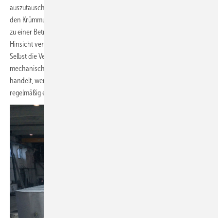
auszutauschen. So wird sichergestellt, dass der allmähliche Abrieb in
den Krümmungen der flexiblen Leitung nicht zu einem Leck und damit
zu einer Betriebsunterbrechung führt. Der Saugschlauch ist in dieser
Hinsicht vergleichbar mit Reifen oder Bremsbelägen beim Fahrzeug:
Selbst die Verwendung des besten Materials kann Verschleiß durch
mechanische Beanspruchung nicht verhindern. Verantwortlich
handelt, wer als Betreiber Fachkundige im Zuge einer Inspektion
regelmäßig einen Blick darauf werfen lässt.