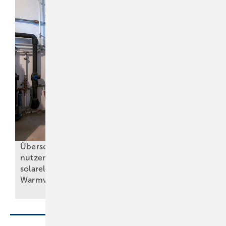
Der Schlüssel
Ü berschüssigen PV-Strom
zur
nutzen: Heizstäbe zur
Wärmepumpen-
solarelektrischen
Performance im
Warmwasserbereitung
Bestand