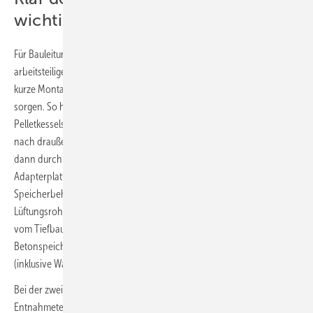
wichtig
Für Bauleitung und Handwerksbetriebe sind klar definierte,
arbeitsteilige Schnittstellen außerordentlich wichtig, weil sie u. a. für
kurze Montagezeiten und eine klare Gewährleistungsabgrenzung
sorgen. So hat der Heizungsfachhandwerker von der Saugturbine des
Pelletkessels die Schläuche für Saug- und Rückluft durch ein Leerrohr
nach draußen in den Erdspeicher gezogen. Der Anschluss erfolgte
dann durch das Montageteam des Speicherherstellers an der
Adapterplatte, der ersten Schnittstelle zwischen Heizungskessel und
Speicherbehälter. Das dafür genutzte Leerrohr wie auch das
Lüftungsrohr vom Speicher zur Gebäudeaußenwand wurden vorab
vom Tiefbauunternehmen ausgeführt – begünstigt durch die im
Betonspeicher ab Werk schon vorhandenen runden Öffnungen
(inklusive Wanddurchführung DN 200 und Dichtung).
Bei der zweiten Schnittstelle, dem Steuergerät der Pellet-
Entnahmetechnik, war es noch einfacher. Von der Saugturbine bis zur