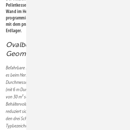
Pelletkessel. Ein Steuergerät zur Pellet-Entnahme hängt an der
Wand im Heizraum und wurde vom Speicherhersteller
programmiert. Es verbindet die Saugturbine des Heizungskessels
mit dem pneumatischen Entnahmesystem „Maulwurf“ im
Erdlager.
Ovalbehälter mit optimierter
Geometrie
Befahrbare Speicher für Holzpellets aus Stahlbeton-Fertigteilen gab
es beim Hersteller Mall nur bis 22 m³ (in der Baureihe mit 3 m
Durchmesser) und erst wieder von 45 bis 60 m³ Fassungsvermögen
(mit 6 m Durchmesser). Der Ovalbehälter mit einem Nennvolumen
von 30 m³ schließt diese Lücke. Er ist in der Preisliste mit 39,7 m³
Behältervolumen angegeben. Das tatsächliche Fassungsvermögen
reduziert sich beim Befüllen mit Pellets durch die Hohlräume über
den drei Schüttkegeln auf das genannte Nennvolumen, daher die
Typbezeichnung ThermoPel 30000.