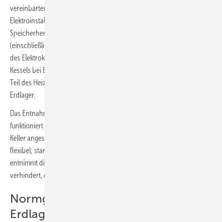
vereinbarten Stelle an der Wand im Heizraum hatte der
Elektroinstallateur eine Leitung gezogen. Das Montageteam des
Speicherherstellers konnte so das Pellet-Entnahmesystem „Maulwurf“
(einschließlich Steuergerät) liefern, montieren und nach Anschluss
des Elektrokabels in Betrieb nehmen. Damit geht der Impuls des
Kessels bei Brennstoffbedarf gleichzeitig an die Saugturbine, die ein
Teil des Heizungskessels ist, sowie an das Entnahmesystem im
Erdlager.
Das Entnahmesystem „Maulwurf 6000-E3“ für Großanlagen
funktioniert pneumatisch: Die Pellets werden von der Heizzentrale im
Keller angesaugt. Lage und Höhe des Pelletspeichers sind somit
flexibel; starre und teure Förderschnecken entfallen. Das Saugsystem
entnimmt die Pellets von oben, ist damit immer einsehbar und
verhindert, dass Hohlräume entstehen.
Normgerechte Lüftung des
Erdlagers