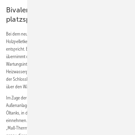
Bivalentes Heizsystem,
platzsparendes Brennstofflager
Bei dem neu realisierten, bivalenten Heizungskonzept deckt ein
Holzpelletkessel mit 100 kW die Grundlast ab, was 80 % der Heizlast
entspricht. Eine Gas-Brennwerttherme mit 100 kW Heizleistung
übernimmt die Spitzenlast und deckt Notfälle sowie Ausfälle und
Wartungsintervalle des Pelletkessels ab. Beide Kessel sowie ein
Heizwasserpufferspeicher-Volumen von 2 x 1.500 l stehen im Keller
der Schlossberghalle. Die Trinkwassererwärmung erfolgt nach Bedarf
über den Wärmeübertrager eines Frischwassermoduls.
Im Zuge der Renovierungsarbeiten und der Neugestaltung der
Außenanlagen sollte der Pelletspeicher den Platz des ausgedienten
Öltanks, in der Erde unter dem Stellplatz des Seiteneingangs,
einnehmen. Füllmenge und Abmessungen des neuen Ovalbehälters
„Mall-ThermoPel 30000“ (Füllvolumen: 30 m³ bzw. 19,5 t) entsprachen