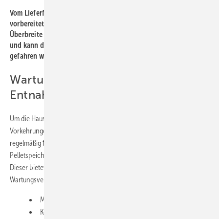
Vom Lieferfahrzeug wurde der Ovalbehälter per Autokran in die
vorbereitete Baugrube eingebracht. Er verursacht weder
Überbreite noch Übergewicht
und kann daher ohne Sondergenehmigung zum Einbauort
gefahren werden.
Wartung von Speicher- und
Entnahmetechnik
Um die Hausmeister des Objekts von derlei Gefahren und
Vorkehrungen zu entlasten, wurde die während des Betriebs
regelmäßig fällige Wartung in die Ausschreibung zur Lieferung des
Pelletspeichers einbezogen und somit dem Hersteller Mall übertragen.
Dieser bietet bei Neuanlagen den Betreibern der Pelletheizung einen
Wartungsvertrag mit folgenden Leistungen an:
Messung der CO-Konzentration im Speicher
Kontrolle des (teil-)entleerten Speichers