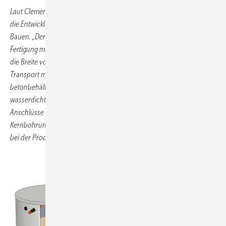
Laut Clemens Hüttinger, Fachingenieur für Haustechnik bei Mall, ist
die Entwicklung des Ovalbehälters ein Beitrag zum kostengünstigen
Bauen. „Der neue Behälter verbindet die Vorteile der monolithischen
Fertigung mit einer optimierten Geometrie für den Transport, denn
die Breite von 2,48 m und die Höhe von 2,60 m erlauben den
Transport mit gewöhnlichen Straßen-Lkws“. Dieser Stahl­
betonbehälter mit einer Länge von 8,00 m ist fugenlos hergestellt und
wasserdicht. Kondenswasser-Abläufe für die Schachthälse,
Anschlüsse für die Pelletentnahme oder die Lüftung in Form von
Kernbohrungen mit Wanddurchführung und Dichtung werden schon
bei der Produktion integriert.