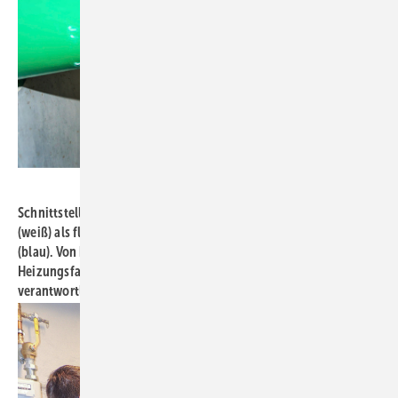
Bild: Mall
Schnittstelle Adapterplatte im Pellet­speicher: Saugschlauch
(weiß) als ­flexible Kunststoffleitung, daneben Rückluftschlauch
(blau). Von hier bis zur Saug­turbine am Heizkessel ist der ­
Heizungsfachbetrieb für das Verlegen der Schläuche
verantwortlich.