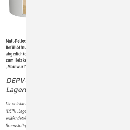
Bild: Mall
Mall-Pelletspeicher ThermoPel 30000: oben die drei runden ­
Befüllöffnungen und der rechteckige Einstieg, links
abgedichtete Wanddurchführungen (Anschluss für Leerrohre
zum Heizkessel und zur Außenluft), innen das Entnahmesystem
„Maulwurf“.
DEPV-Broschüre zur Holzpellet-
Lagerung
Die vollständig überarbeitete Broschüre des Deutschen Pelletinstituts
(DEPI) „Lagerung von Holzpellets – ­ENplus-konforme Lagersysteme“
erklärt detailliert die Planung eines sicheren und die
Brennstoffqualität schonenden Lagers. Diese Empfehlungen des