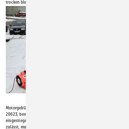
trocken bleiben.
Bild: Mall
Motorgebläse zur „mechanischen“ Lüftung gemäß DIN EN ISO
20023, bevor in den Pelletspeicher, z. B. für Wartungsarbeiten,
eingestiegen wird. Sobald die CO-Konzentration den Einstieg
zulässt, muss eine eingewiesene zweite Person präsent sein und