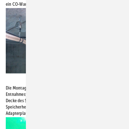
ein CO-Warngerät eingeschaltet am Körper getragen werden.
Bild: Mall
Die Montage des programmgesteuerten Holzpellet-
Entnahmesystems „Maulwurf“, hier vor der Befüllung unter der
Decke des Speichers arretiert, gehört zum Leistungsumfang des
Speicherherstellers – inklusive der flexiblen Saugleitung bis zur
Adapterplatte.