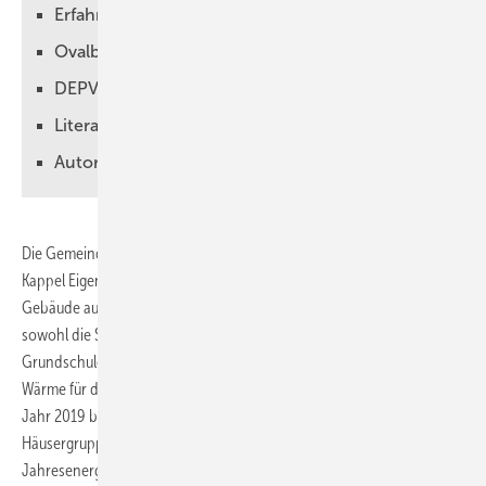
Erfahrungen aus Sicht des Auftraggebers
Ovalbehälter mit optimierter Geometrie
DEPV-Broschüre zur Holzpellet-Lagerung
Literatur
Autor
Die Gemeinde Niedereschach, Schwarzwald-Baar-Kreis, ist im Ortsteil
Kappel Eigentümerin einer Gruppe eng zusammenstehender
Gebäude aus verschiedenen Architekturepochen. Dazu gehören
sowohl die Schlossberghalle (ein Mehrzwecksaal) als auch die
Grundschule, der Kindergarten und das Feuerwehrgerätehaus. Die
Wärme für das Ensemble lieferte 18 Jahre lang eine Ölheizung, die im
Jahr 2019 bei der energetischen Sanierung der gesamten
Häusergruppe ausgetauscht wurde. Der Rechenwert für die
Jahresenergie liegt bei 216.000 kWh.