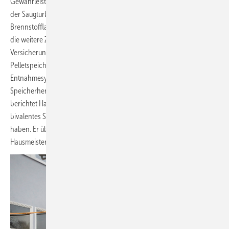
Gewährleistungszeit.“ Dann gab es einen Schaden in der Schnecke
der Saugturbine. Durch ein seltsames Metallteil, das aus dem
Brennstofflager bzw. der Pelletlieferung gekommen sein muss, wurde
die weitere Zufuhr von Pellets in den Kessel blockiert. Hier hat eine
Versicherung die Reparaturkosten übernommen. Und im
Pelletspeicher hatte der Saugschlauch am pneumatischen
Entnahmesystem „Maulwurf“ Schaden genommen, wobei der
Speicherhersteller den Austausch kurzfristig vorgenommen habe,
berichtet Haberer und fügt hinzu: „Gut, dass wir durch unser
bivalentes System den gasbetriebenen Spitzenlastkessel in Reserve
haben. Er überbrückt derartige Situationen automatisch. So kann der
Hausmeister in Ruhe die Beseitigung einer Störung veranlassen“.