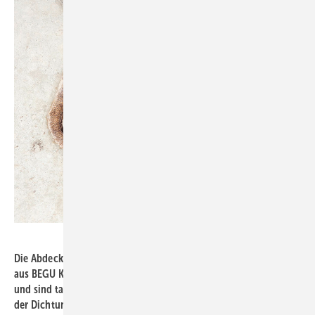
Bild: König
Die Abdeckungen der Befüllöffnungen des Ovalbehälters sind
aus BEGU Kl. B befahrbar, haben einen Durchmesser von 600 mm
und sind tagwasserdicht. Das heißt: Bei 10 cm Wasserstau über
der Dichtung muss es unter der Dichtung für mindestens 10 Min.