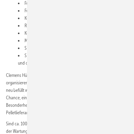
Funktionsprüfung des Maulwurfs
Funktionsprüfung der Steuereinheit
Kontrolle der Schachtabdeckungen
Reinigen der Dichtflächen
Kontrolle der Drainageöffnungen
Messung des Unterdrucks am Maulwurf
Sichtprüfung des Verschleißteils „Saugschlauch“
Sichtprüfung insbesondere der Schlauchverbindungen
und der elektrischen Schraub-steck-Verbindungen
Clemens Hüttinger von Mall erklärt dazu: „Wenn der Kunde es so
organisieren kann und er das wünscht, führen wir, bevor der Speicher
neu befüllt wird, am gleichen Tag die Wartung aus. Dabei besteht die
Chance, einen Facility-Manager bzw. Hausmeister in die
Besonderheiten einzuweisen und ihm zu zeigen, wie der
Pelletlieferant beim Befüllen vorgehen sollte.“
Sind ca. 100 t Brennmaterial verheizt worden, ist es an der Zeit, bei
der Wartung den Saugschlauch im Speicher vorsorglich