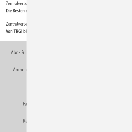
Zentralverband
80
Die Besten der Besten
Zentralverband
90
Von TRGI bis Energieeffizienz
Abo- & Leserservice
AGB
Alle Inhalte chronologisch
Anmelden
Anmeldung & Registrierung
Newsletter
Datenschutz
E-Paper
Editor's choice
Fachbeiträge
Gentner Verlag
Impressum
Karriere bei Gentner
Team
Mediaservice