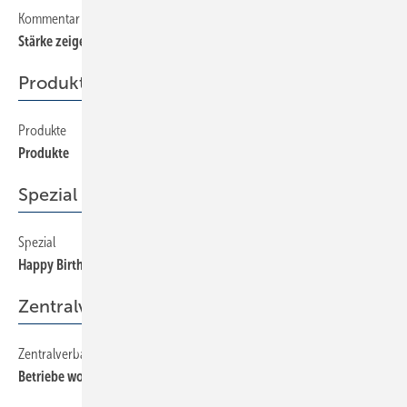
Kommentar
20
Stärke zeigen! Solidarität leben! Zukunft sichern!
Produkte
Produkte
260
Produkte
Spezial
Spezial
60
Happy Birthday SBZ-Monteur !
Zentralverband
Zentralverband
100
Betriebe wollen EAN vom Großhandel