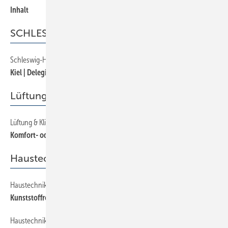
Inhalt
SCHLESWIG-HOLSTEIN
Schleswig-Holstein
150
Kiel | Delegiertentagung an der Förde
Lüftung & Klima
Lüftung & Klima
250
Komfort- oder Präzisions- Klimageräte?
Haustechnik
Haustechnik
230
Kunststoffrohrsysteme in der Haustechnik
Haustechnik
240