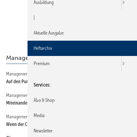
Ausbildung
|
Aktuelle Ausgabe
Heftarchiv
Management
Premium
Management
190
Auf den Punkt gebracht
Services
Management
180
Abo & Shop
Miteinander reden hilft Kosten sparen
Media
Management
170
Wenn der Chef den Hof fegt …
Newsletter