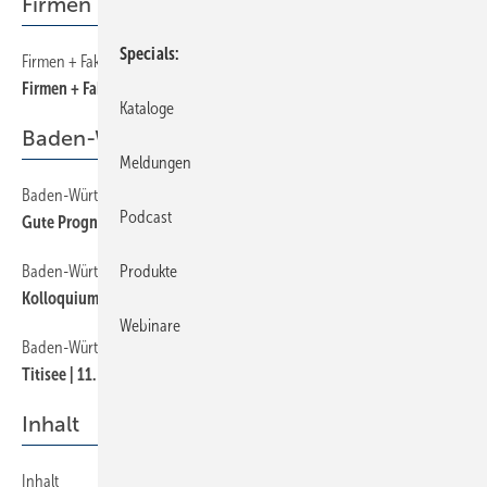
Firmen + Fakten
Specials
Firmen + Fakten
50
Firmen + Fakten
Kataloge
Baden-Württemberg
Meldungen
Baden-Württemberg
110
Podcast
Gute Prognosen trotz politischer Fallstricke
Baden-Württemberg
120
Produkte
Kolloquium | Theorie trifft Praxis
Webinare
Baden-Württemberg
130
Titisee | 11. Klempnertreff
Inhalt
Inhalt
30