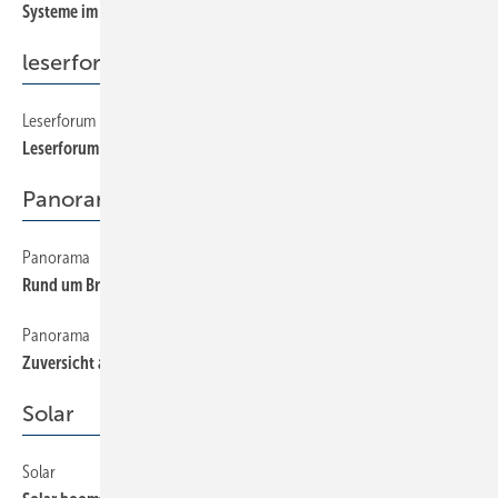
Systeme im Vergleich
leserforum
Leserforum
40
Leserforum
Panorama
Panorama
160
Rund um Brandschutz und Marketing
Panorama
70
Zuversicht auch für 2007
Solar
Solar
210