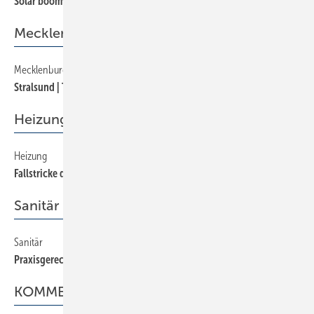
Solar boomt auch im Internet
Mecklenburg-Vorpommern
Mecklenburg-Vorpommern
140
Stralsund | Trinkwasserversorger unterstützt die Fachbetriebe
Heizung
Heizung
220
Fallstricke durch hartes Wasser?
Sanitär
Sanitär
200
Praxisgerechte Normen rund um Trink- und Abwasser
KOMMENTAR