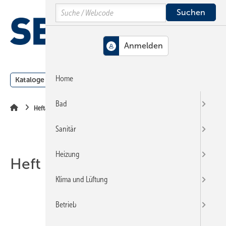
Springe
Springe
Springe
Search
auf
auf
auf
Hauptinhalt
Hauptmenü
SiteSearch
MENÜ
Home
Kataloge
Meldungen
Podcast
Produkte
Webin
Bad
Heftarchiv
Sanitär
Heizung
Heft 24-2006
Klima und Lüftung
Betrieb