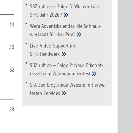
SBZ ruft an – Folge 5: Wie wird das
SHK-Jahr
2026?
34
Wera Adventskalender: die Schraub­
werk­statt für den
Pro­fi
Live-Video-Support im
30
SHK-Handwerk
SBZ ruft an – Folge 2: Neue Erkennt­
32
nisse beim
Wärme­pumpen­test
SFA Sanibroy: neue Web­site mit erwei­
terten
Services
28