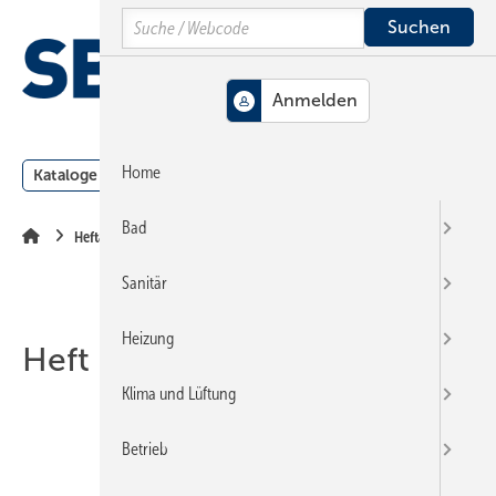
Springe
Springe
Springe
Search
auf
auf
auf
Hauptinhalt
Hauptmenü
SiteSearch
MENÜ
Home
Kataloge
Meldungen
Podcast
Produkte
Webin
Bad
Heftarchiv
Sanitär
Heizung
Heft 22-1997
Klima und Lüftung
Betrieb