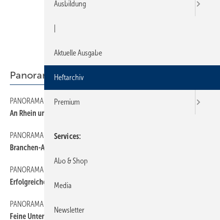
Ausbildung
|
Aktuelle Ausgabe
Panorama
Heftarchiv
PANORAMA
110
Premium
An Rhein und Donau
PANORAMA
50
Services
Branchen-ADAC für die Datenautobahn
Abo & Shop
PANORAMA
120
Erfolgreiche Partnerschaft
Media
PANORAMA
100
Newsletter
Feine Unterschiede