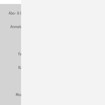
Abo- & Leserservice
AGB
Alle Inhalte chronologisch
Anmelden
Anmeldung & Registrierung
Newsletter
Datenschutz
E-Paper
Editor's choice
Fachbeiträge
Gentner Verlag
Impressum
Karriere bei Gentner
Team
Mediaservice
Mitgliedschaften und Engagement
Montagezeiten Heizung
Montagezeiten Sanitär