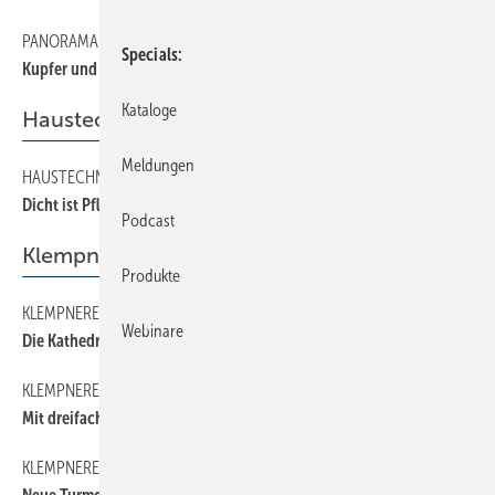
PANORAMA
90
Specials
Kupfer und Zinn — macht das Sinn?
Kataloge
Haustechnik
Meldungen
HAUSTECHNIK
140
Dicht ist Pflicht
Podcast
Klempnerei
Produkte
KLEMPNEREI
170
Webinare
Die Kathedrale von Tscheljabinsk
KLEMPNEREI
180
Mit dreifachem Schwung
KLEMPNEREI
160