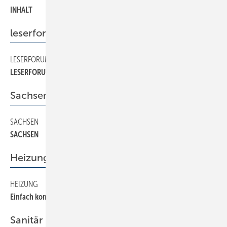
INHALT
leserforum
LESERFORUM
30
LESERFORUM
Sachsen
SACHSEN
70
SACHSEN
Heizung
HEIZUNG
150
Einfach komfortabel
Sanitär