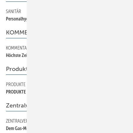
SANITÄR
130
Personalhygiene
KOMMENTAR
KOMMENTAR
10
Höchste Zeit zum Handeln
Produkte
PRODUKTE
190
PRODUKTE
Zentralverband
ZENTRALVERBAND
60
Dem Gas-Monopol das Fürchten lehren