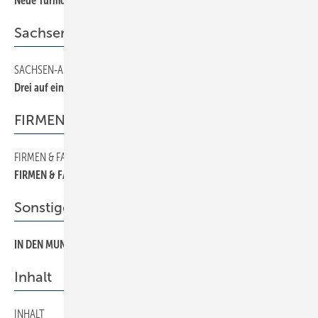
Neue Turmdeckung in Wehr
Sachsen-Anhalt
SACHSEN-ANHALT
80
Drei auf einen Streich
FIRMEN & FAKTEN
FIRMEN & FAKTEN
40
FIRMEN & FAKTEN
Sonstiges Thema
IN DEN MUND GELEGT
200
Inhalt
INHALT
20