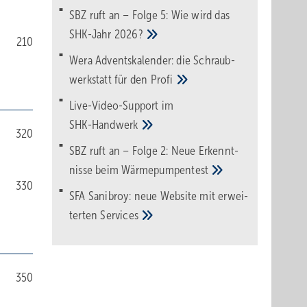
SBZ ruft an – Folge 5: Wie wird das
SHK-Jahr
2026?
210
Wera Adventskalender: die Schraub­
werk­statt für den
Pro­fi
Live-Video-Support im
SHK-Handwerk
320
SBZ ruft an – Folge 2: Neue Erkennt­
nisse beim
Wärme­pumpen­test
330
SFA Sanibroy: neue Web­site mit erwei­
terten
Services
350