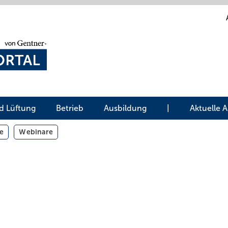
d Lüftung
Betrieb
Ausbildung
|
Aktuelle 
e
Webinare