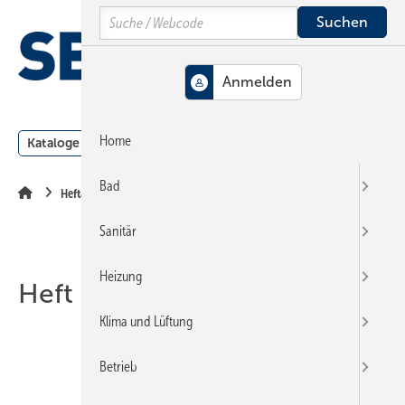
Springe
Springe
Springe
Search
auf
auf
auf
Hauptinhalt
Hauptmenü
SiteSearch
MENÜ
Home
Kataloge
Meldungen
Podcast
Produkte
Webin
Bad
Heftarchiv
Sanitär
Heizung
Heft 15-1999
Klima und Lüftung
Betrieb