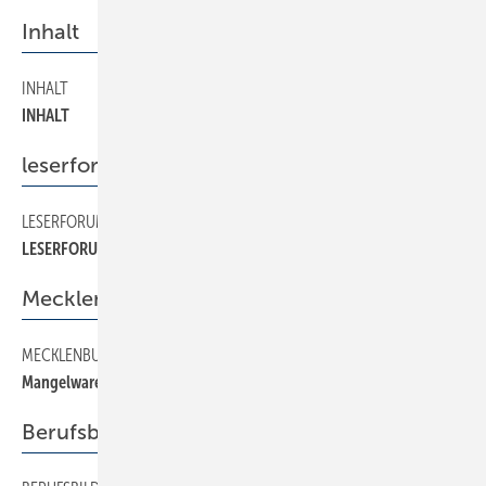
Inhalt
INHALT
10
INHALT
leserforum
LESERFORUM
30
LESERFORUM
Mecklenburg-Vorpommern
MECKLENBURG-VORPOMMERN
90
Mangelware Klempnernachwuchs
Berufsbildung