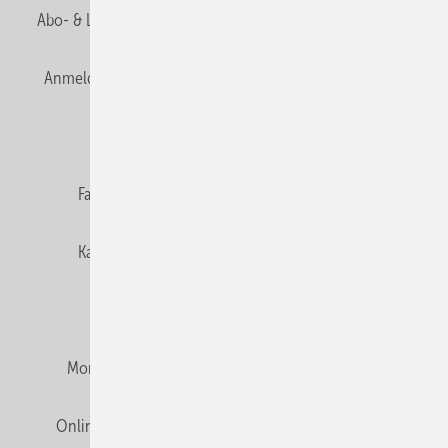
Abo- & Leserservice
AGB
Alle Inhalte chronologisch
Anmelden
Anmeldung & Registrierung
Newsletter
Datenschutz
E-Paper
Editor's choice
Fachbeiträge
Gentner Verlag
Impressum
Karriere bei Gentner
Team
Mediaservice
Mitgliedschaften und Engagement
Montagezeiten Heizung
Montagezeiten Sanitär
Online Mediadaten
Privacy Manager
RSS-Feed