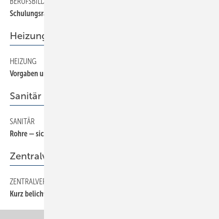
BERUFSBILDUNG
110
Schulungsraum fertiggestellt
Heizung
HEIZUNG
120
Vorgaben und Maßnahmen der EnEV 2000
Sanitär
SANITÄR
100
Rohre — sicher gehalten
Zentralverband
ZENTRALVERBAND
60
Kurz belichtet