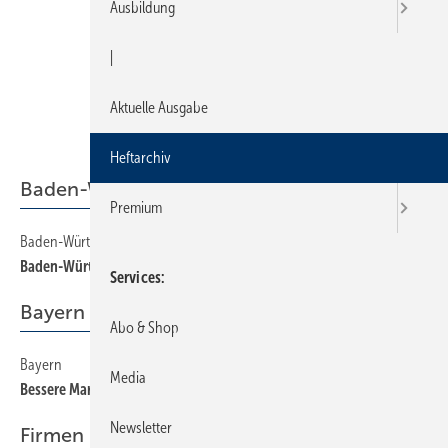
Ausbildung
|
Aktuelle Ausgabe
Heftarchiv
Baden-Württemberg
Premium
Baden-Württemberg
20
Baden-Württemberg
Services
Bayern
Abo & Shop
Bayern
24
Media
Bessere Marktlage in Sicht?
Newsletter
Firmen + Fakten