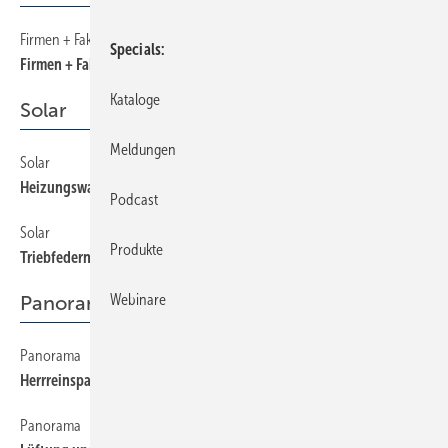
Firmen + Fakten
8
Specials
Firmen + Fakten
Kataloge
Solar
Meldungen
Solar
36
Heizungswasser im Kollektorkreis
Podcast
Solar
32
Produkte
Triebfedern des Solarmarkts
Webinare
Panorama
Panorama
12
Herrreinspaziert . . .
Panorama
14