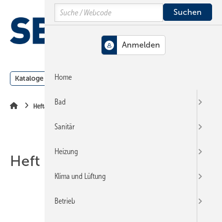
Springe
Springe
Springe
Search
auf
auf
auf
Hauptinhalt
Hauptmenü
SiteSearch
MENÜ
Home
Kataloge
Meldungen
Podcast
Produkte
Webin
Bad
Heftarchiv
Sanitär
Heizung
Heft 14-2004
Klima und Lüftung
Betrieb