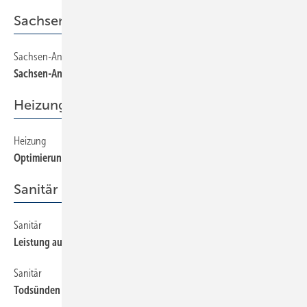
Sachsen-Anhalt
Sachsen-Anhalt
22
Sachsen-Anhalt
Heizung
Heizung
44
Optimierung von Heizungsanlagen
Sanitär
Sanitär
40
Leistung auch im Grenzbereich
Sanitär
38
Todsünden der Trinkwasser-Installation