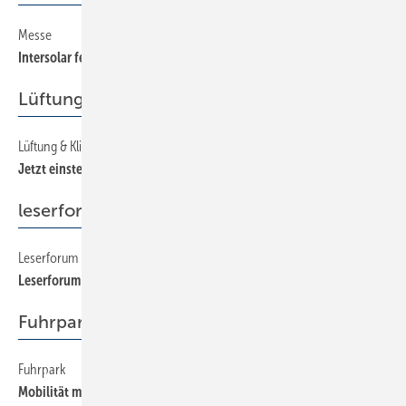
Messe
34
Intersolar feiert Besucherrekord
Lüftung & Klima
Lüftung & Klima
28
Jetzt einsteigen!
leserforum
Leserforum
6
Leserforum
Fuhrpark
Fuhrpark
42
Mobilität mit System