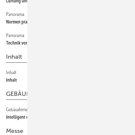
Lüftung und Klima im Focus
Panorama
30
Normen praxistauglicher gestalten
Panorama
48
Technik vom Lago Maggiore
Inhalt
Inhalt
4
Inhalt
GEBÄUDEMANAGEMENT
Gebäudemanagement
46
Intelligent einfach
Messe