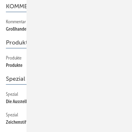
KOMMENTAR
Kommentar
2
Großhandel auf dem Weg zum Point of Sale
Produkte
Produkte
50
Produkte
Spezial
Spezial
10
Die Ausstellungen des Großhandels als Point of Sale
Spezial
26
Zeichenstift oder 3D-Badplanung?