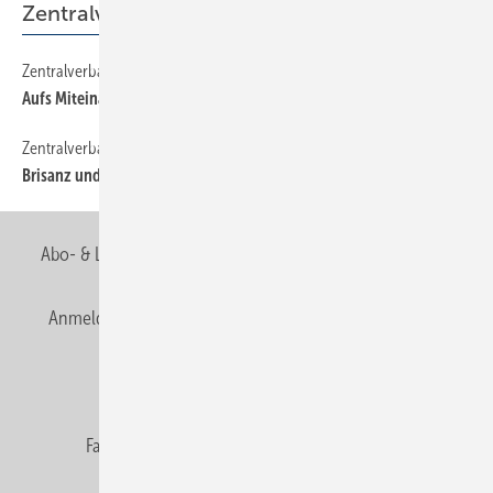
Zentralverband
Zentralverband
18
Aufs Miteinander konzentrieren
Zentralverband
16
Brisanz und Transparenz
Abo- & Leserservice
AGB
Alle Inhalte chronologisch
Anmelden
Anmeldung & Registrierung
Newsletter
Datenschutz
E-Paper
Editor's choice
Fachbeiträge
Gentner Verlag
Impressum