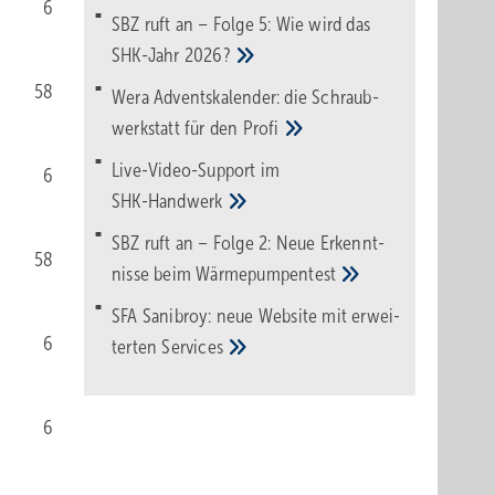
6
SBZ ruft an – Folge 5: Wie wird das
SHK-Jahr
2026?
58
Wera Adventskalender: die Schraub­
werk­statt für den
Pro­fi
Live-Video-Support im
6
SHK-Handwerk
SBZ ruft an – Folge 2: Neue Erkennt­
58
nisse beim
Wärme­pumpen­test
SFA Sanibroy: neue Web­site mit erwei­
6
terten
Services
6