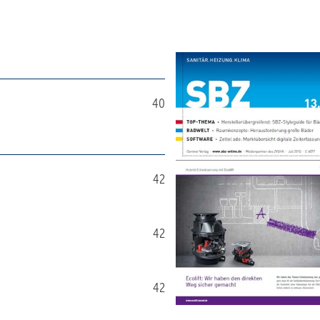
40
42
42
42