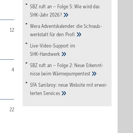
SBZ ruft an – Folge 5: Wie wird das
SHK-Jahr
2026?
Wera Adventskalender: die Schraub­
12
werk­statt für den
Pro­fi
Live-Video-Support im
SHK-Handwerk
SBZ ruft an – Folge 2: Neue Erkennt­
4
nisse beim
Wärme­pumpen­test
SFA Sanibroy: neue Web­site mit erwei­
terten
Services
22