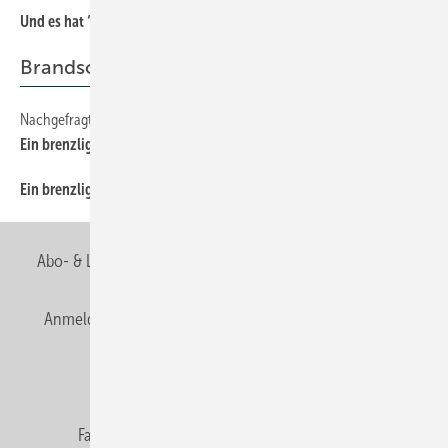
Und es hat “Klick“ gemacht
10
Brandschutz
Nachgefragt
36
Ein brenzliges Thema
Ein brenzliges ThemaBrandschutz in Verkaufsstätten
36
Abo- & Leserservice
AGB
Alle Inhalte chronologisch
Anmelden
Anmeldung & Registrierung
Newsletter
Datenschutz
E-Paper
Editor's choice
Fachbeiträge
Gentner Verlag
Impressum