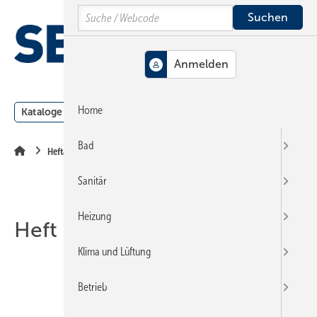
Springe
Springe
Springe
Search
auf
auf
auf
Hauptinhalt
Hauptmenü
SiteSearch
MENÜ
Home
Kataloge
Meldungen
Podcast
Produkte
Webin
Bad
Heftarchiv
Sanitär
Heizung
Heft 11-2019
Klima und Lüftung
Betrieb