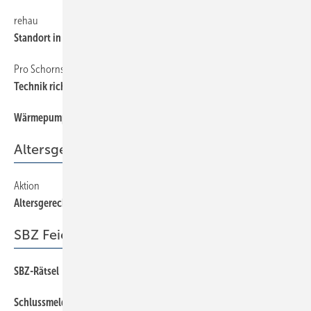
rehau
6
Standort in Thüringen wird ausgebaut
Pro Schornstein
6
Technik richtig planen
Wärmepumpe ist Spitzenreiter im Neubau
6
Altersgerechtes Wohnen
Aktion
65
Altersgerechtes Wohnen
SBZ Feierabend
SBZ-Rätsel
66
Schlussmeldung
66