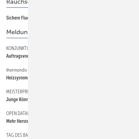
Rauchschutz
Sichere Fluchtwege
18
Meldungen
KONJUNKTUR
33
Auftragsvorlauf etwa ein Quartal
thermondo
6
Heizsystem per Onlinevertrieb
MEISTERPREIS 2019
33
Junge Könner gesucht
OPEN DATAPOOL
34
Mehr Hersteller machen mit
TAG DES BADES
34