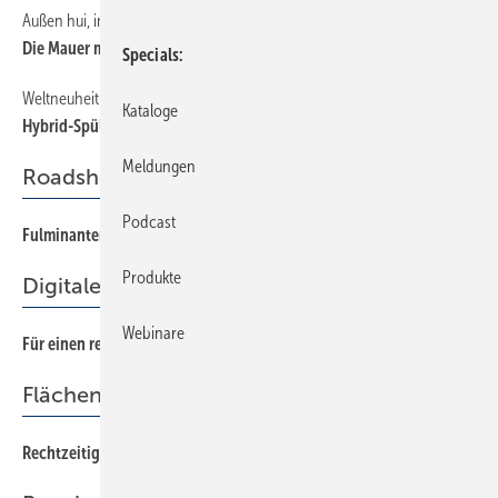
Außen hui, innen pfui
14
Die Mauer muss(te) weg!
Specials
Weltneuheit
14
Kataloge
Hybrid-Spültechnik
Meldungen
Roadshow
Podcast
Fulminanter Auftakt
16
Produkte
Digitale Hilfsmittel
Webinare
Für einen reibungslosen Informationsfluss
62
Flächenheizung
Rechtzeitig handeln
48