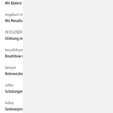
Mit Bädern begeistern
engelbert strauss
6
Mit Metallica auf Tour
IN EIGENER SACHE
6
Ordnung im Azubi-Berichtsheft
kessel/doyma
6
Roadshow rund um Brandschutz
kemper
6
Rohrnetzberechnungen überprüfen
reflex
6
Schulungen zu Anlagentechnik
helios
6
Seminarprogramm mit neuen Themen