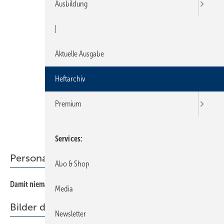
Ausbildung
|
Aktuelle Ausgabe
Heftarchiv
Premium
Services
Personalführung
Abo & Shop
Damit niemand einfach so geht: miteinander sprechen
58
Media
Bilder der Schande
Newsletter