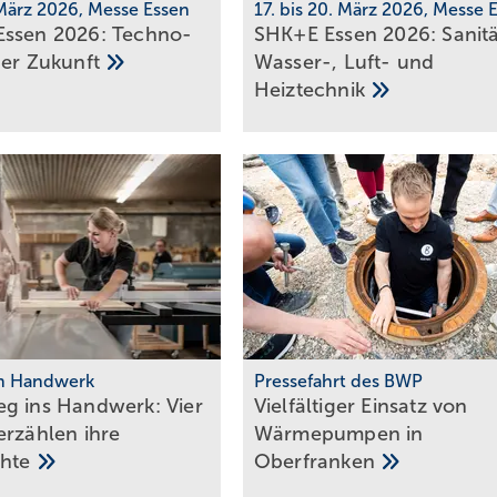
 März 2026, Messe Essen
17. bis 20. März 2026, Messe 
ssen 2026: Tech­no­
SHK+E Essen 2026: Sanitä
 der
Zu­kunft
Wasser-, Luft- und
Heiztechnik
m Handwerk
Pressefahrt des BWP
g ins Handwerk: Vier
Vielfältiger Einsatz von
er­zäh­len ihre
Wärmepumpen in
h­te
Oberfranken