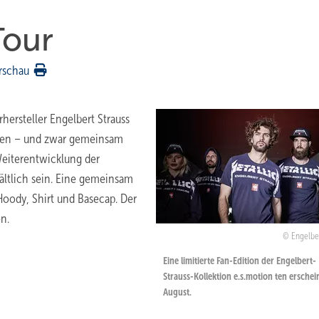
Tour
rschau
ersteller Engelbert Strauss
eren – und zwar gemeinsam
 Weiterentwicklung der
ältlich sein. Eine gemeinsam
 Hoody, Shirt und Basecap. Der
n.
Engelber
Eine limitierte Fan-Edition der Engelbert-
Strauss-Kollektion e.s.motion ten erschei
August.