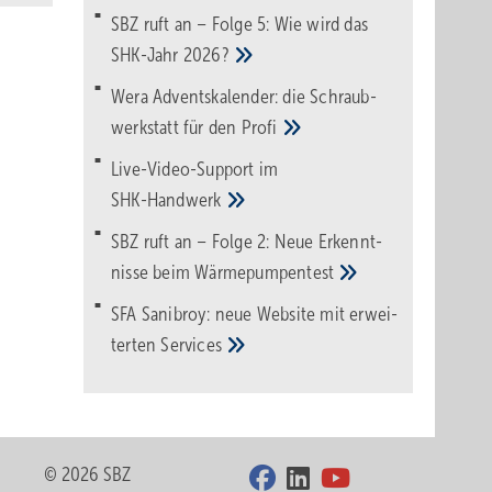
SBZ ruft an – Folge 5: Wie wird das
SHK-Jahr
2026?
Wera Adventskalender: die Schraub­
werk­statt für den
Pro­fi
Live-Video-Support im
SHK-Handwerk
SBZ ruft an – Folge 2: Neue Erkennt­
nisse beim
Wärme­pumpen­test
SFA Sanibroy: neue Web­site mit erwei­
terten
Services
© 2026 SBZ