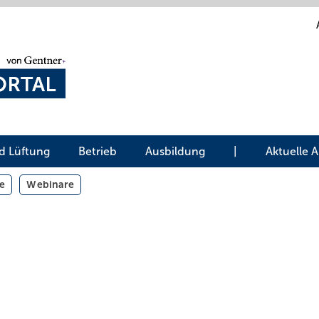
d Lüftung
Betrieb
Ausbildung
|
Aktuelle 
e
Webinare