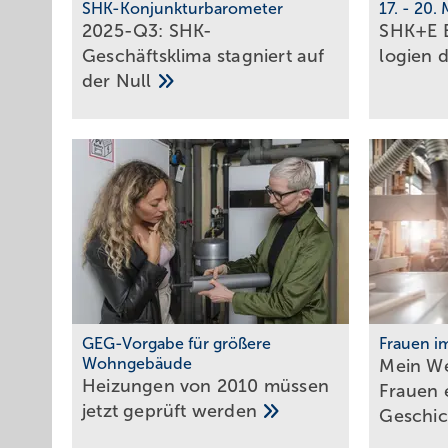
SHK-Konjunkturbarometer
17. - 20.
2025-Q3: SHK-
SHK+E E
Geschäftsklima stag­niert auf
lo­gi­en
der
Null
GEG-Vorgabe für größere
Frauen i
Wohngebäude
Mein We
Heizungen von 2010 müssen
Frau­en 
jetzt geprüft
werden
Ge­schic