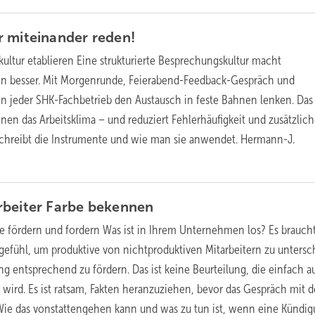
r miteinander
reden!
ultur etablieren
Eine strukturierte Besprechungskultur macht
 besser. Mit Morgenrunde, Feierabend-Feedback-Gespräch und
nn jeder SHK-Fachbetrieb den Austausch in feste Bahnen lenken. Das
enen das Arbeitsklima – und reduziert Fehlerhäufigkeit und zusätzlic
schreibt die Instrumente und wie man sie anwendet.
Hermann-J.
rbeiter Farbe
bekennen
te fördern und fordern
Was ist in Ihrem Unternehmen los? Es brauch
ngefühl, um produktive von nichtproduktiven Mitarbeitern zu unters
ng entsprechend zu fördern. Das ist keine Beurteilung, die einfach 
 wird. Es ist ratsam, Fakten heranzuziehen, bevor das Gespräch mit 
Wie das vonstattengehen kann und was zu tun ist, wenn eine Kündi