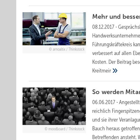
Mehr und besse
08.12.2017
-
Gesprächsk
Handwerksunternehmen
Führungskräftekreis ka
arnoaltix / Thinkstock
verbessert auf allen Eb
Kosten. Der Beitrag be
Kreitmeir
So werden Mita
06.06.2017
-
Angestell
reichlich Fingerspitze
und sie ihrer Veranlagu
Bauch heraus getroffen
moodboard / Thinkstock
Betreffenden ansteht. 