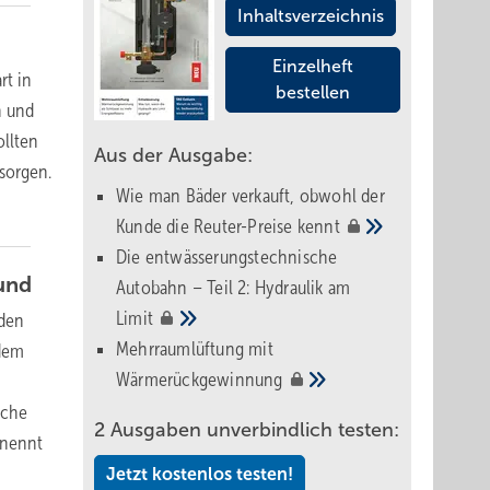
Inhaltsverzeichnis
Einzelheft
rt in
bestellen
n und
ollten
Aus der Ausgabe:
 sorgen.
Wie man Bäder verkauft, obwohl der
Kunde die Reuter-Preise
kennt
Die entwässerungstechnische
und
Autobahn – Teil 2: Hydraulik am
Limit
iden
Mehrraumlüftung mit
 dem
Wärmerückgewinnung
sche
2 Ausgaben unverbindlich testen:
 nennt
Jetzt kostenlos testen!