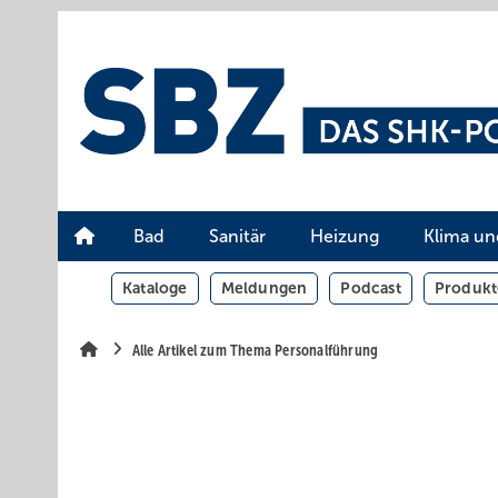
Springe
Springe
Springe
auf
auf
auf
Hauptinhalt
Hauptmenü
SiteSearch
Bad
Sanitär
Heizung
Klima un
Kataloge
Meldungen
Podcast
Produkt
Alle Artikel zum Thema Personalführung