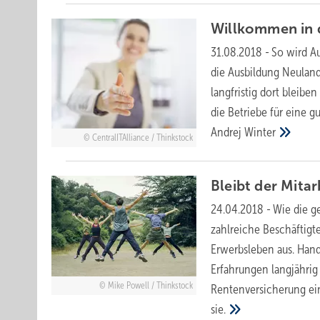
Willkommen in 
31.08.2018
-
So wird Au
die Ausbildung Neuland
langfristig dort bleibe
die Betriebe für eine g
Andrej
Winter
CentralITAlliance / Thinkstock
Bleibt der Mita
24.04.2018
-
Wie die g
zahlreiche Beschäftig
Erwerbsleben aus. Han
Erfahrungen langjährig
Mike Powell / Thinkstock
Rentenversicherung ein
sie.