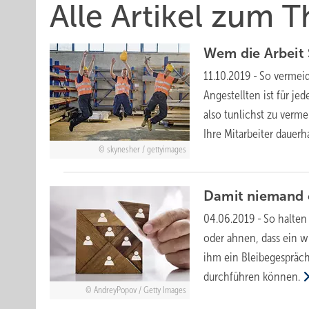
Alle Artikel zum 
Wem die Arbeit 
11.10.2019
-
So vermeid
Angestellten ist für j
also tunlichst zu verm
Ihre Mitarbeiter dauerh
skynesher / gettyimages
Damit niemand 
04.06.2019
-
So halten
oder ahnen, dass ein w
ihm ein Bleibegespräch
durchführen können.
AndreyPopov / Getty Images