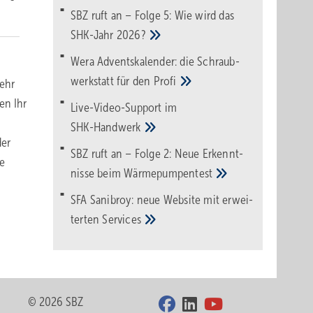
SBZ ruft an – Folge 5: Wie wird das
SHK-Jahr
2026?
Wera Adventskalender: die Schraub­
werk­statt für den
Pro­fi
mehr
en Ihr
Live-Video-Support im
SHK-Handwerk
der
SBZ ruft an – Folge 2: Neue Erkennt­
e
nisse beim
Wärme­pumpen­test
SFA Sanibroy: neue Web­site mit erwei­
terten
Services
© 2026 SBZ