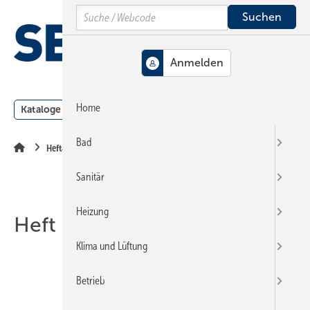
Springe
Springe
Springe
Search
auf
auf
auf
Hauptinhalt
Hauptmenü
SiteSearch
MENÜ
Home
Kataloge
Meldungen
Podcast
Produkte
Webin
Bad
Heftarchiv
Sanitär
Heizung
Heft 04-2003
Klima und Lüftung
Betrieb