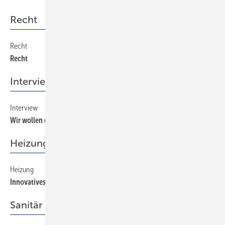
Recht
Recht
32
Recht
Interview
Interview
34
Wir wollen das Großhandelsgeschäft ausbauen
Heizung
Heizung
36
Innovatives Meßfühlerkonzept
Sanitär