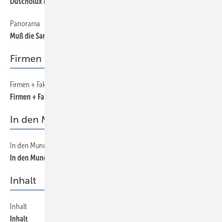
Duscholux in Bewegung
Panorama
20
Muß die Sanitärbranche nachsitzen?
Firmen + Fakten
Firmen + Fakten
6
Firmen + Fakten
In den Mund gelegt
In den Mund gelegt
42
In den Mund gelegt
Inhalt
Inhalt
4
Inhalt