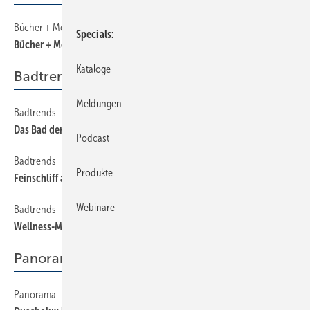
Bücher + Medien
38
Specials
Bücher + Medien
Kataloge
Badtrends
Meldungen
Badtrends
22
Das Bad der Zukunft
Podcast
Badtrends
24
Produkte
Feinschliff auf breiterer Basis
Webinare
Badtrends
26
Wellness-Markt leicht gemacht
Panorama
Panorama
8