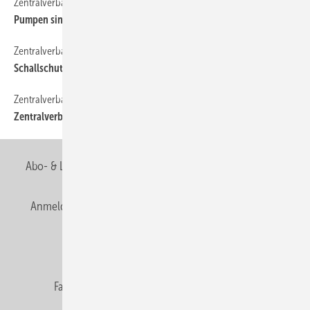
Zentralverband
12
Pumpen sind fast immer Bauprodukte
Zentralverband
14
Schallschutz beginnt bei der Planung
Zentralverband
10
Zentralverband
Abo- & Leserservice
AGB
Alle Inhalte chronologisch
Anmelden
Anmeldung & Registrierung
Newsletter
Datenschutz
E-Paper
Editor's choice
Fachbeiträge
Gentner Verlag
Impressum