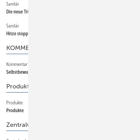
Sanitär
28
Die neue Trinkwasserverordnung
Sanitär
30
Hitze stoppt Legionellen
KOMMENTAR
Kommentar
2
Selbstbewußt Flagge zeigen
Produkte
Produkte
40
Produkte
Zentralverband