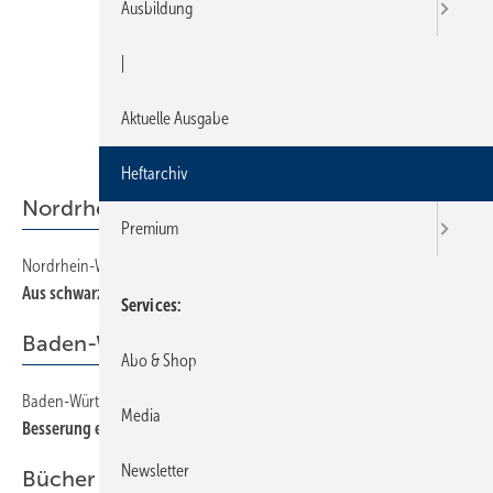
Ausbildung
|
Aktuelle Ausgabe
Heftarchiv
Nordrhein-Westfalen
Premium
Nordrhein-Westfalen
18
Aus schwarz weiß machen
Services
Baden-Württemberg
Abo & Shop
Baden-Württemberg
16
Media
Besserung erst 2004
Newsletter
Bücher + Medien