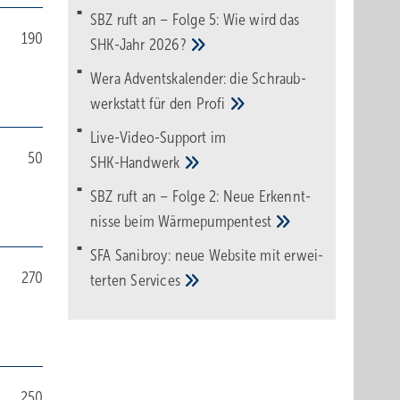
SBZ ruft an – Folge 5: Wie wird das
190
SHK-Jahr
2026?
Wera Adventskalender: die Schraub­
werk­statt für den
Pro­fi
Live-Video-Support im
50
SHK-Handwerk
SBZ ruft an – Folge 2: Neue Erkennt­
nisse beim
Wärme­pumpen­test
SFA Sanibroy: neue Web­site mit erwei­
270
terten
Services
250