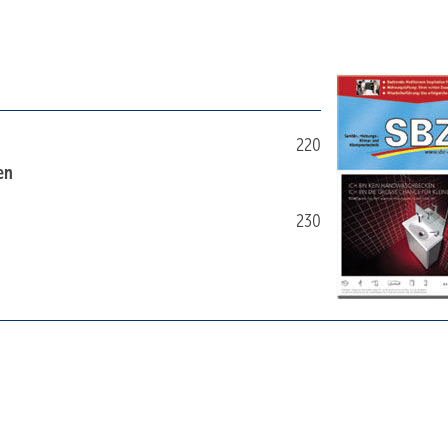
220
en
230