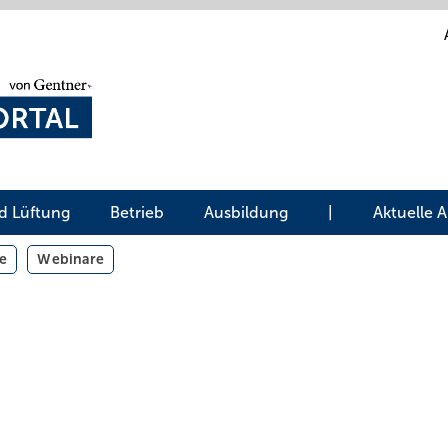
d Lüftung
Betrieb
Ausbildung
|
Aktuelle 
e
Webinare