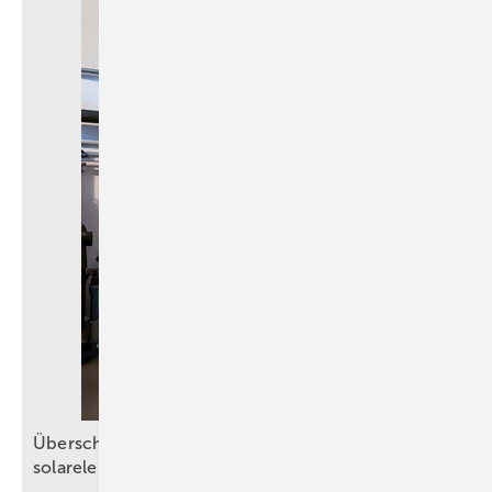
Ü berschüssigen PV-Strom nutzen: Heizstäbe zur
solarelektrischen
Warmwasserbereitung