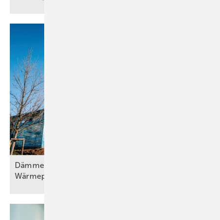
Dämmen, Heizungssanierung und
Wärmepumpentechnologie, Teil
2