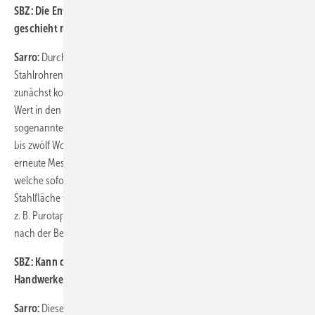
SBZ:
Die Entsalzung senkt den elektrischen Leitwert. Was
geschieht mit dem ph-Wert? Wie wird dieser nachjustiert?
Sarro:
Durch die anfänglich stattfindende Flächenkorrosion, z. B. an
Stahlrohren oder Stahlradiatoren sowie Pufferspeichern, bilden sich
zunächst korrosive Salze, welche alkalisch wirken und somit den pH-
Wert in den gewünschten Bereich von 8 bis 8,5 verschieben, die
sogenannte Eigenalkalisierung. Dies geschieht in der Regel nach acht
bis zwölf Wochen. Sollte der Wert noch nicht ganz passen, reicht eine
erneute Messung bei der nächsten Heizungswartung. Für Kunden,
welche sofort den richtigen pH-Wert haben wollen oder wenig
Stahlfläche verbaut haben, gibt es entsprechende Harzmischungen,
z. B. Purotap Nexion. Hier stellt sich ein pH-Wert von ca. 8,5 bereits
nach der Befüllung ein.
SBZ:
Kann die Entsalzungsanlage auch ohne Aufsicht durch den
Handwerker laufen oder ist eine ständige Beobachtung nötig?
Sarro:
Diese Frage bekommen wir oft gestellt. Wir stellen z. B. mit dem