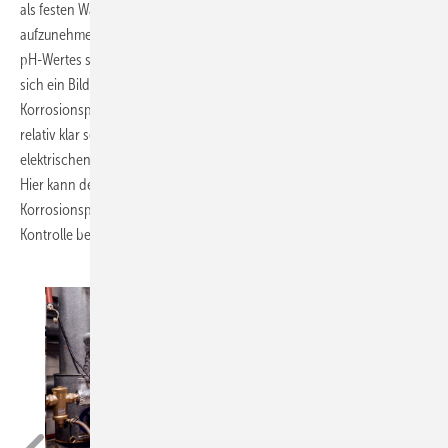
als festen Wartungspunkt bei der jährlichen Inspektion mit
aufzunehmen. Eine Messung der elektrischen Leitfähigkeit und des
pH-Wertes sowie die Sichtkontrolle reichen hier vollkommen aus, um
sich ein Bild über den Zustand des Heizungswassers und somit des
Korrosionspotenzials zu verschaffen. Das Heizungswasser sollte
relativ klar sein. Möglichkeiten zur dauerhaften Kontrolle der
elektrischen Leitfähigkeit von außen bietet z. B. das Purotap i-control.
Hier kann der Betreiber einer Heizungsanlage mit einem Blick das
Korrosionspotenzial ablesen und bei Bedarf den Fachmann zur
Kontrolle benachrichtigen.