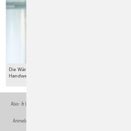
Die W ärmewende gelingt nu r gemeinsam mit dem
Handwerk
Abo- & Leserservice
AGB
Alle Inhalte chronologisch
Anmelden
Anmeldung & Registrierung
Newsletter