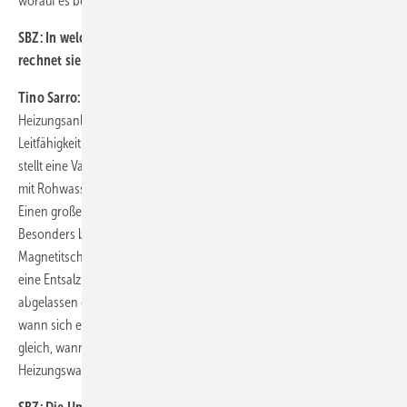
worauf es bei der Umlaufentsalzung ankommt.
SBZ:
In welchen Anlagen ist eine Umlaufentsalzung sinnvoll bzw.
rechnet sie sich?
Tino Sarro:
Grundsätzlich ist für jede Art von wasserführender
Heizungsanlage der salzarme Betrieb, sprich mit einer elektrischen
Leitfähigkeit unter 100 µs/cm als Basis, sinnvoll. Die Umlaufentsalzung
stellt eine Variante der Entsalzung dar, wenn z. B. Neuanlagen bereits
mit Rohwasser befüllt wurden, etwa zur Druckprüfung oder Spülung.
Einen großen Vorteil bietet sie jedoch bei Bestandsanlagen.
Besonders bei Anlagen, welche bereits Probleme durch Bildung von
Magnetitschlamm aufzeigen, da hier mit geringem Montageaufwand
eine Entsalzung erfolgen kann, ohne dass das Systemwasser
abgelassen oder der Betrieb unterbrochen werden muss. Die Frage,
wann sich eine Umlaufentsalzung rechnet, stelle ich mit der Frage
gleich, wann sich eine Heizungswartung rechnet. Oft geht es bei der
Heizungswasseraufbereitung um Prävention oder Problemlösung.