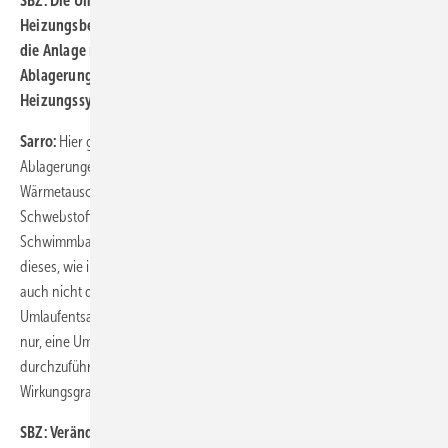
SBZ:
Die Umlaufentsalzung erfolgt im laufenden
Heizungsbetrieb. Dadurch muss dieser nicht unterbrochen bzw.
die Anlage nicht entleert werden. Was aber geschieht mit festen
Ablagerungen wie Kalk und Schlamm, die bereits im
Heizungssystem sind und z. B. in den Pumpen haften bleiben?
Sarro:
Hier gilt es zu unterscheiden, ob es sich um feste, unlösliche
Ablagerungen handelt, welche an Rohrinnenwänden und
Wärmetauschern bereits zur Belagsbildung geführt haben, oder um
Schwebstoffe wie z. B. Magnetit. Diese werden ähnlich wie bei einem
Schwimmbadsedimentfilter am Mischbettharz zurückgehalten. Da
dieses, wie in unserem Fall, nach Verbrauch entsorgt wird, muss es
auch nicht durch einen zusätzlichen Vorfilter geschützt werden. Eine
Umlaufentsalzung hat somit auch eine reinigende Wirkung. Wichtig ist
nur, eine Umlaufentsalzung vor dem ersten Aufheizvorgang
durchzuführen, da sonst bereits Kalk am WT ausfällt und den
Wirkungsgrad schmälert.
SBZ:
Verändert sich durch Ablagerungen im System das Wasser