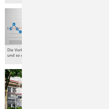
D ie Vorlauftemperatur bedarfsgeführt regeln
und so die Effizienz
erhöhen