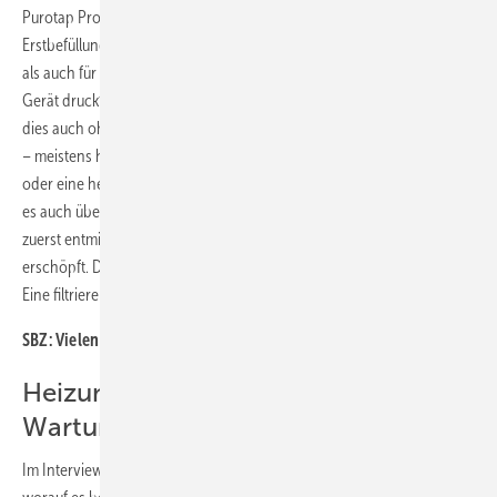
Purotap Profi 25 ein Gerät zur Verfügung, welches sich sowohl für die
Erstbefüllung mit einer sehr hohen Füllgeschwindigkeit von 1500 l/h
als auch für die Umlaufentsalzung eignet. Sofern der Handwerker das
Gerät druckfest mit z. B. Panzerschläuchen angeschlossen hat, kann
dies auch ohne Aufsicht erfolgen. Je nach verwendetem Pumpentyp
– meistens hat der Installateur bereits eine Solar-Füll- und Spülstation
oder eine herkömmliche Jet- oder Heizungsumwälzpumpe – kann er
es auch über Nacht laufen lassen. Entweder ist das Heizungswasser
zuerst entmineralisiert oder die Kapazität des Mischbettharzes
erschöpft. Dann muss am nächsten Tag das Harz gewechselt werden.
Eine filtrierende Wirkung hat es zudem ja immer.
SBZ:
Vielen Dank für das informative Gespräch.
Heizungswasser als
Wartungsleistung
Im Interview mit der SBZ erklärt Tino Sarro, Vertriebsleiter Elysator,