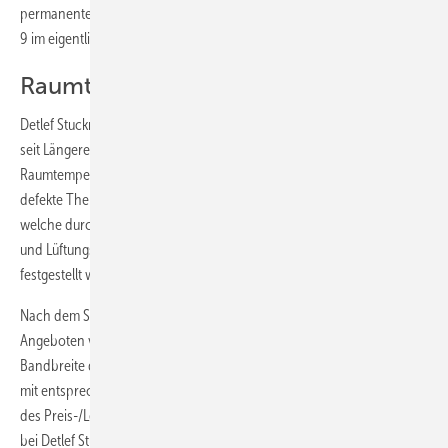
permanentem Sauerstoffeintrag zurückzuführen. Der pH-Wert lag mit
9 im eigentlich korrosionsgünstigen Bereich.
Raumtemperatur nicht erreicht
Detlef Stuckmann, technischer Leiter der Haustechnik im Hotel, hatte
seit Längerem Probleme beim Erreichen der gewünschten
Raumtemperatur. Zusätzlich stelle er häufig schlecht regelbare oder
defekte Thermostatventile fest. Im Zuge von Wartungsarbeiten,
welche durch die Kölner Partnerfirma Horst Seckel GmbH Heizungs-
und Lüftungsbau ausgeführt wurden, konnte die Ursache hierfür
festgestellt werden.
Nach dem Sondieren der Möglichkeiten wurde eine Reihe an
Angeboten verschiedener Anbieter eingeholt. Hierbei reichte die
Bandbreite der Offerten bis zu einem Arbeitsaufwand von 14 Tagen
mit entsprechenden Kosten von mehreren tausend Euro. Die Prüfung
des Preis-/Leistungsverhältnisses führte nach Beratungsgesprächen
bei Detlef Stuckmann und Dipl.-Ing. Horst Seckel zu der gemeinsamen