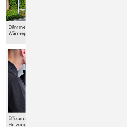
Dämmen, Heizungssanierung und
Wärmepumpentechnologie, Teil
1
Effizienz steigern, Aufwand senken:
Heizungsmonitoring im
SHK-Handwerk