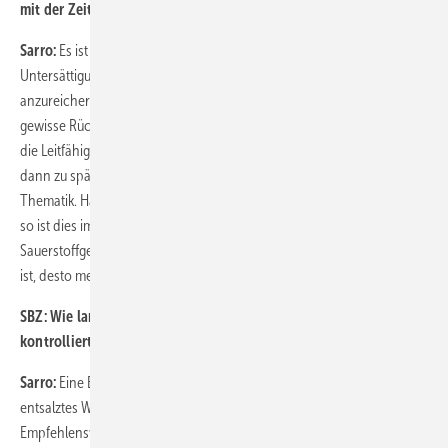
mit der Zeit nicht?
Sarro:
Es ist in der Tat so, dass entsalztes Wasser grundsätzlich eine
Untersättigung hat und in der Lage ist, sich mit Ionen wieder
anzureichern. Das bedeutet auch, dass eine verkalkte Anlage eine
gewisse Rücklösung in das salzarme Wasser haben kann und somit
die Leitfähigkeit wieder ansteigt. Eine weitere Umlaufentsalzung wäre
dann zu späterer Zeit hilfreich. Wichtig ist hierbei das Verständnis der
Thematik. Hat eine Bestandsanlage Probleme mit Magnetitschlamm,
so ist dies immer ein Zeichen für ablaufende Korrosion, da der
Sauerstoffgehalt zu hoch ist. Je geringer die elektrische Leitfähigkeit
ist, desto mehr Sauerstoff kann aber im System toleriert werden.
SBZ:
Wie lange hält eine Entsalzung vor? Sollte regelmäßig
kontrolliert werden und gegebenenfalls erneut entsalzt werden?
Sarro:
Eine Entsalzung ist ein dauerhafter Zustand. Sofern auch nur
entsalztes Wasser nachgefüllt wird, verändert sich dieser Wert nicht.
Empfehlenswert ist es in jedem Fall auch das Heizungsumlaufwasser