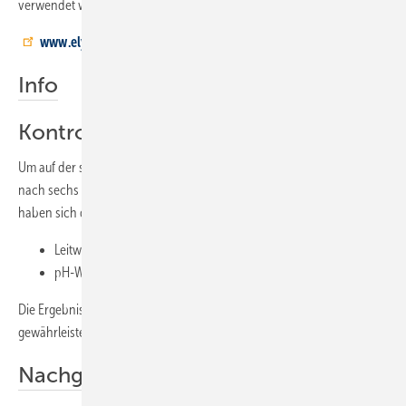
verwendet werden. Hierdurch wurde die Anlageneffizienz verbessert.
www.elysator.de
Info
Kontrolle
Um auf der sicheren Seite zu sein, wurde ein Termin zur Kontrolle
nach sechs Monaten vereinbart. Die Werte des Anlagenwassers
haben sich dabei wie folgt bestätigt:
Leitwert: < 100 mµ/cm
pH-Wert: 8
Die Ergebnisse zeigen, dass ein sicherer Betrieb der Anlage
gewährleistet ist.
Nachgefragt