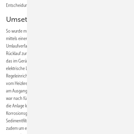
Entscheidung für das System Purotap profi 25 von Elysator.
Umsetzung an der Anlage
So wurde mit der mobilen Füllstation das komplette Anlagenvolumen
mittels einer externen Impellerpumpe im Betrieb der Anlage im
Umlaufverfahren entsalzt und gefiltert. Hierbei wurde jeweils vom
Rücklauf zum Vorlauf, Heizkreis für Heizkreis das Anlagenvolumen über
das im Gerät befindliche Mischbettharz geleitet, bis der gewünschte
elektrische Leitwert erreicht war. Die am Gerät integrierten Mess- und
Regeleinrichtungen überwachten hierbei die Reduzierung kommend
vom Heizkreis am Eingang sowie die Kapazität des Mischbettharzes
am Ausgang des Gerätes. Mit einer Umlaufleistung von etwa 1500 l/h
war nach fünf Stunden und einem kurzen Stopp für den Harzwechsel
die Anlage komplett entsalzt, die gewünschten Werte erreicht und die
Korrosionsgefahr beseitigt. Da das Mischbettharz, ähnlich wie ein
Sedimentfilter eine hervorragende Filterwirkung hat und es sich
zudem um ein Einwegharz handelt, kann es ohne teure Vorfiltration