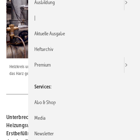
Ausbildung
|
Aktuelle Ausgabe
Heftarchiv
Premium
Heizkreis um Heizkreis wurde im Umlaufverfahren entsalzt und durch
das Harz gefiltert.
Services
Abo & Shop
Unterbrechungsfrei aufbereiten
Erfolgt die
Media
Heizungswasseraufbereitung nicht bereits bei der
Erstbefüllung, kann sie nachträglich im Umlaufverfahren
Newsletter