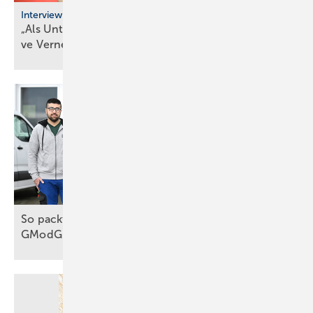
Interview
„Als Unternehmer kann man heute nur durch ak­ti­
ve Ver­net­zung
über­le­ben“
So packt das Handwerk die Wärmewende an, trotz
GModG