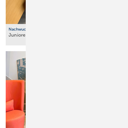
Nachwuchskräfte
Junioren-Netz­werk für
SHK-Fach­hand­wer­ker