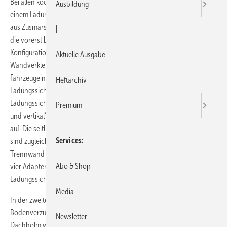
Bei allen kooperierenden Autohäusern steht der Renault Master mit
Ausbildung
einem Ladungssicherungspaket von Sortimo bereit. Wie der Aufbauer
aus Zusmarshausen bekanntgab, können die Kunden bei der Aktion,
|
die vorerst bis September 2014 terminiert ist, zwischen zwei
Konfigurationen wählen. Die Pakete beinhalten eine Boden- und
Aktuelle Ausgabe
Wandverkleidung mit vormontierten Anbindungspunkten für Sortimo-
Fahrzeugeinrichtungen sowie Elemente des
Heftarchiv
Ladungssicherungssystems Prosafe. Neben dem
Ladungssicherungspaket „horizontal“ gibt es die Version „horizontal
Premium
und vertikal“. Beide Pakete bauen auf dem Sobogrip-Montageboden
auf. Die seitlich im Laderaum angebrachten Prosafe-Zurrschienen
Services
sind zugleich Anbindungssysteme. Zusätzliche Zurrschienen an der
Trennwand zur Fahrerkabine und Aluminium-Spannstangen sowie
Abo & Shop
vier Adapter-Aluminium-Spannstangen machen das horizontale
Ladungssicherungspaket komplett.
Media
In der zweiten Version (horizontal und vertikal) finden sich neben 14
Bodenverzurrpunkten auch zwei Aluminium-Verzurrschienen im
Newsletter
Dachholm wieder. Weitere zwei Aluminium-Spannstangen zur