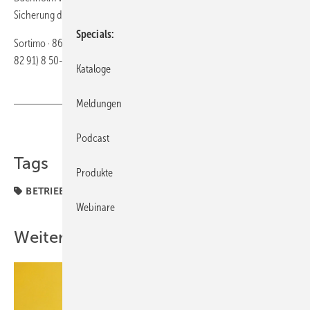
Sicherung des Ladeguts runden das Paket ab.
Specials
Sortimo · 86441 Zusmarshausen · Telefon (0 82 91) 8 50-0 · Telefax (0
82 91) 8 50-2 50 ·
http://www.sortimo.de
Kataloge
Meldungen
Teilen
Link kopieren
Podcast
Tags
Produkte
BETRIEBSMANAGEMENT
Betrieb + Organisation
Webinare
Weitere Inhalte