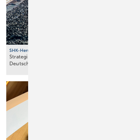
SHK-Hersteller
Strategische Neu­aus­rich­tung bei BDR Thermea
Deutsch­land