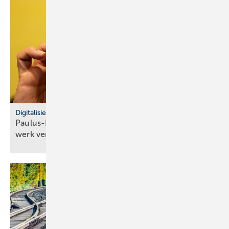
Digitalisierung
Paulus-Lager: Inven­tur­-Pro­zesse im SHK-Hand­
werk
ver­ein­fachen