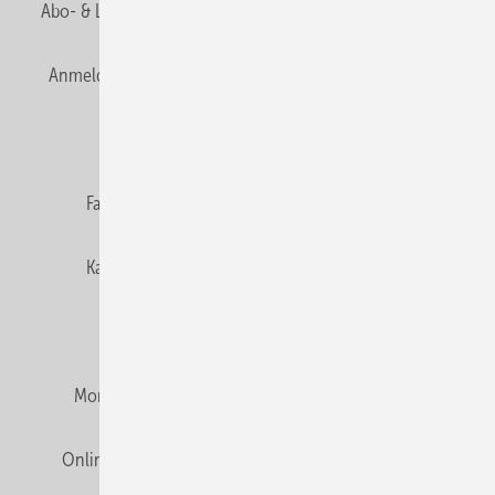
Abo- & Leserservice
AGB
Alle Inhalte chronologisch
Anmelden
Anmeldung & Registrierung
Newsletter
Datenschutz
E-Paper
Editor's choice
Fachbeiträge
Gentner Verlag
Impressum
Karriere bei Gentner
Team
Mediaservice
Mitgliedschaften und Engagement
Montagezeiten Heizung
Montagezeiten Sanitär
Online Mediadaten
Privacy Manager
RSS-Feed