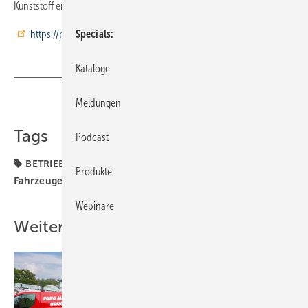
Kunststoff ermöglicht eine höhere Zuladung.
https://plastipol-scheu.de/
Specials
Kataloge
Meldungen
Teilen
Link kopieren
Tags
Podcast
BETRIEBSMANAGEMENT
Betrieb + Organisation
Produkte
Fahrzeugeinrichtung
Webinare
Weitere Inhalte