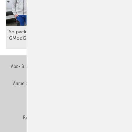
So packt das Handwerk die Wärmewende an, trotz
GModG
Abo- & Leserservice
AGB
Alle Inhalte chronologisch
Anmelden
Anmeldung & Registrierung
Newsletter
Datenschutz
E-Paper
Editor's choice
Fachbeiträge
Gentner Verlag
Impressum