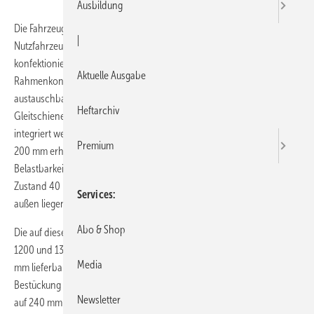
Ausbildung
Die Fahrzeugeinrichtung Basic-Line, des in Merenberg ansässigen
|
Nutzfahrzeug-Einrichters Plastipol-Scheu, basiert auf 20 fertig
konfektionierten Elementen für alle Fahrzeugtypen. Die
Aktuelle Ausgabe
Rahmenkonstruktion aus Stahlblech bietet eine flexible und schnell
austauschbare Regalbestückung. Zusätzlich können Schubkästen auf
Heftarchiv
Gleitschienenführung mit einem maximalen 80%-igen Auszug
integriert werden. Die Schubkästen sind in den Bauhöhen 50, 100 und
Premium
200 mm erhältlich und haben eine Tiefe von 390 mm. Die
Belastbarkeit der einzelnen Schubladen beträgt im ausgezogenen
Zustand 40 kg. Die Verriegelung erfolgt mit einer ergonomischen,
Services
außen liegenden Schließleiste.
Abo & Shop
Die auf dieser Basis erstellten 20 Module sind in den Höhen 1060,
1200 und 1340 mm sowie den Breiten von 860, 1060, 1260 und 1890
Media
mm lieferbar. Die Einbautiefe liegt bei 320 mm, (400 mm bei einer
Bestückung mit Gleitschienen-Schubladen). Es ist auch eine Abstufung
Newsletter
auf 240 mm möglich. Die Bestückung mit leichten Lagerboxen aus