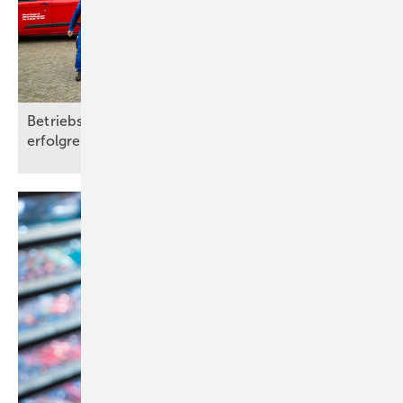
Betriebsübergaben: dreimal anders, jedesmal
erfolgreich