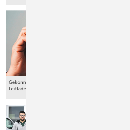
Gekonnter Umgang mit schwierigen Kunden: ein
Leitfaden für telefonische
Reklamationen