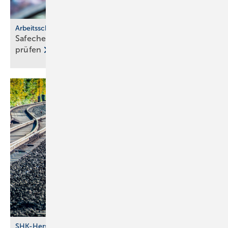
Arbeitsschutz
Safecheck von Würth: Si­cher­heits­stan­dards on­line
prü­fen
SHK-Hersteller