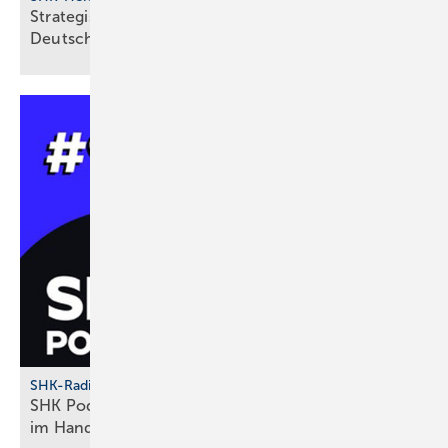
Strategische Neu­aus­rich­tung bei BDR Thermea
Deutsch­land
SHK-Radio
SHK Podcast #96 – HalloPetra: Die KI-Revo­lu­tion
im
Hand­werk