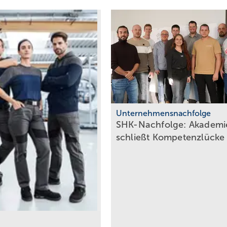
Unternehmensnachfolge
SHK-Nachfolge: Aka­de­mi
schließt
Kom­pe­tenz­lü­ck