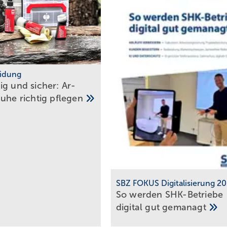
eidung
ig und sicher: Ar­
u­he rich­tig
pfle­gen
SBZ FOKUS Digitalisierung 2
So werden SHK-Betriebe
digital gut
gemanagt