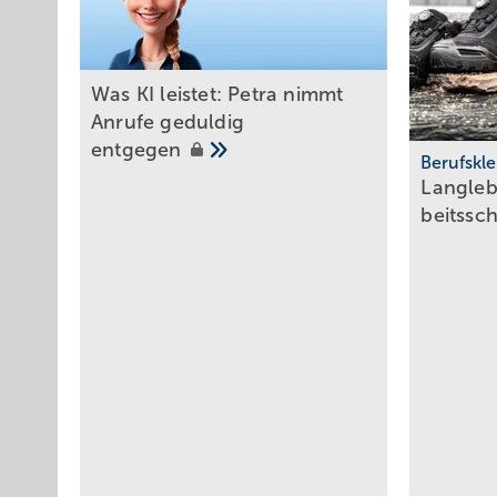
Was KI leistet: Petra ni mmt
Anrufe geduldig
entgegen
Berufskl
Langleb
beits­sch