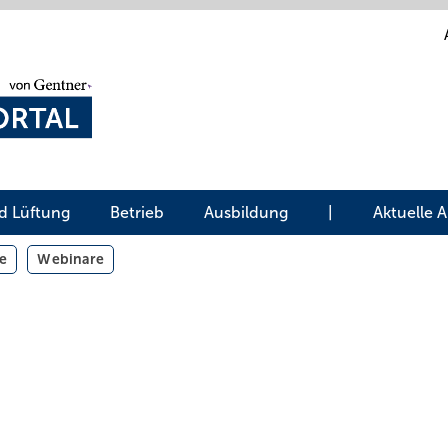
d Lüftung
Betrieb
Ausbildung
|
Aktuelle 
e
Webinare