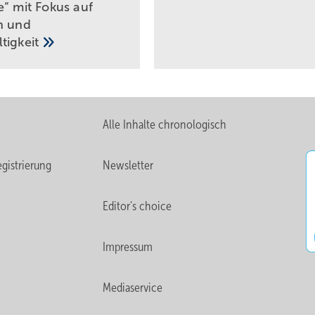
e“ mit Fokus auf
n und
tigkeit
Alle Inhalte chronologisch
gistrierung
Newsletter
Editor's choice
Impressum
Mediaservice