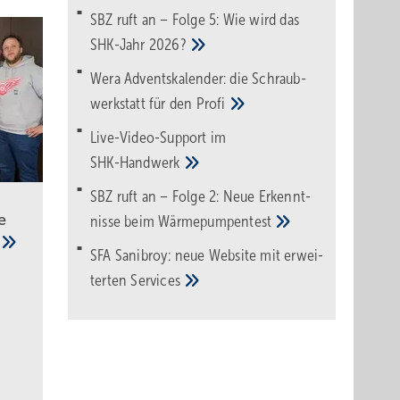
SBZ ruft an – Folge 5: Wie wird das
SHK-Jahr
2026?
Wera Adventskalender: die Schraub­
werk­statt für den
Pro­fi
Live-Video-Support im
SHK-Handwerk
SBZ ruft an – Folge 2: Neue Erkennt­
e
nisse beim
Wärme­pumpen­test
e
SFA Sanibroy: neue Web­site mit erwei­
terten
Services