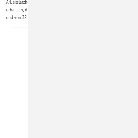
Arbeitslatzhosen sind in den Farben Weiß, Anthrazit oder Blau
erhältlich, die Größenauswahl reicht von XS bis 3XL bei den Jacken
und von 32 bis 54 bei den Hosen. Das
elastische...