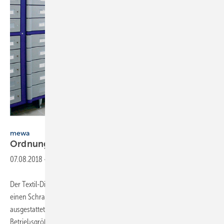
Mewa
mewa
Ordnung im
Kleiderschrank
07.08.2018
-
Der Textil-Dienstleister Mewa bietet passend zum Textilservice auch
einen Schrankservice an. Die Kunden werden mit Schränken
ausgestattet, die modular aufgebaut sind und sich je nach
Betriebsgröße beliebig erweitern und kombinieren lassen. Jeder