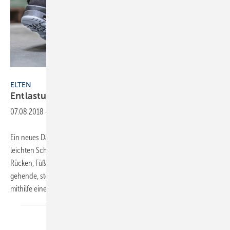
Elten
ELTEN
Entlastung, nicht nur für die
Füße
07.08.2018
-
Ein neues Dämpfungskonzept für Schuhe von Elten soll für einen
leichten Schritt sorgen. Die Serie „Wellmaxx“ entlastet laut Anbieter
Rücken, Füße, Hüfte und Knie von Beschäftigten, die permanent
gehende, stehende oder kniende Tätigkeiten ausüben. Das geschieht
mithilfe einer
neuen...