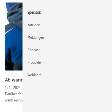
Specials
Kataloge
Meldungen
Podcast
Produkte
Bild: DBL
Webinare
Ab wann lohnt sich ein textiler
Mietdienst?
15.10.2024
-
Das Thema Kleidung für die Mitarbeiter outsourcen:
Darüber denken viele Betriebe nach – auch die kleineren. Doch ab
wann rechnet sich das? Und was bekommt man für sein
Geld?