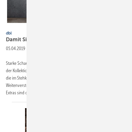
DBL – Deutsche Berufskleider-Leasing GmbH
dbl
Damit Sie nicht im Regen
stehen
05.04.2019
-
Starke Schauer und Dauerregen sind mit der Wetterschutzjacke aus
der Kollektion DBL Meisterstück leichter zu ertragen. Dafür sorgt u. a.
die im Stehkragen festgenähte, einrollbare Kapuze. Dank der
Weitenverstellbarkeit wird die Sicht nicht eingeschränkt. Weitere
Extras sind die
zahlreichen...