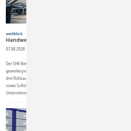
Weitblick | Gottfried Schmidt OHG
weitblick
Handwerker-Outfit im
Kurztest
07.08.2018
-
Der SHK-Betrieb Stephan Brauer GmbH hat einen Tag lang die
gewerkespezifische Allround-Workwear von Weitblick getestet. Auf
drei Rohbaustellen wurden die Monteure mit Bund- und Latzhosen
sowie Softshelljacken der Kollektion Mycore Force in der
Unternehmensfarbe Rot ausgestattet. Besonders
gut...