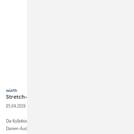
Michael Muller / Würth
würth
Stretch-Kollektion auch für
Damen
05.04.2019
-
Die Kollektion Würth Modyf Linie Stretch X gibt es jetzt auch als
Damen-Ausführung. Die Softshelljacken, Bundhosen und