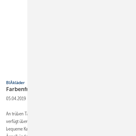
Blåkläder
BlÅkläder
Farbenfrohe
Funktionsjacke
05.04.2019
-
An trüben Tagen ist die Strickjacke von Blåkläder ein Lichtblick. Sie
verfügt über Reißverschlüsse in kontrastierenden Farben, eine
bequeme Kapuze, Seiten- und Brusttasche mit Reißverschlüssen sowie