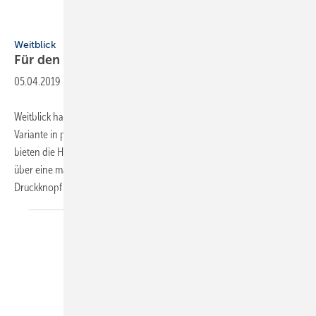
Weitblick | Gottfried Schmidt OHG
Weitblick
Für den Sommer gerüstet mit Bermudas &
Co.
05.04.2019
-
Weitblick hat für den Sommer Bermudas entwickelt, die der langen
Variante in puncto Ausstattung in nichts nachstehen: Viel Stauraum
bieten die Hosen aus der Kollektion Mycore Force Air. Sie verfügen
über eine maximale Anzahl an Taschen, eine Hammerschlaufe mit
Druckknopf sowie
einen...