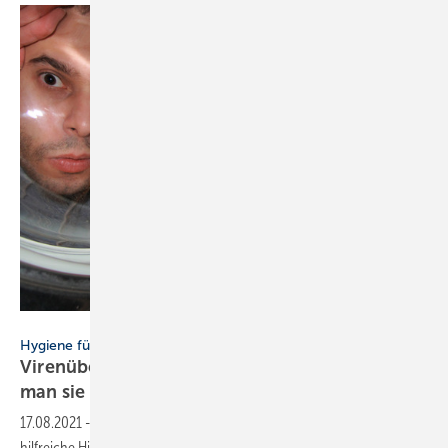
Bild: Gettyimages / ChristianNasca / E+
Hygiene für die Arbeitskleidung
Virenübertragung auf Berufskleidung – wie
man sie richtig
wäscht
17.08.2021
-
Die CWS Hygienemanagerin Debbie Hartung hat ­
hilfreiche Hinweise zum Waschen von Berufskleidung während der