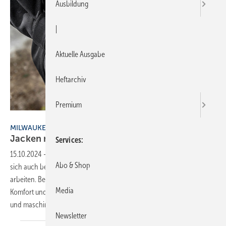
Ausbildung
|
Aktuelle Ausgabe
Heftarchiv
Premium
Bild: Chris Teagles
MILWAUKEE
Jacken mit
Akkuheizung
Services
15.10.2024
-
Mit der beheizbaren Arbeitskleidung von Milw aukee lässt
Abo & Shop
sich auch bei rauen Wetterbedingungen komfortabel im Freien
arbeiten. Bei kalten Temperaturen sorgen aktive Heizzonen für
Media
Komfort und schützen vor Auskühlung. Die Kleidung ist strapazierfähig
und maschinenwaschbar. Die Milwaukee
M12-Akku...
Newsletter