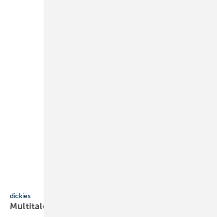
Stefan Bau
dickies
Multitalent für jede
Aktivität