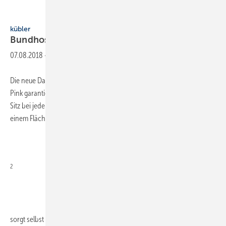
Kübler
kübler
Bundhose auch für
Frauen
07.08.2018
-
Die neue Damenbundhose aus der Serie Kübler „Activiq“ in Schwarz-
Pink garantiert dank dem elastischem Bundeinsatz einen perfekten
Sitz bei jeder Körperhaltung und Bewegung. Das Mischgewebe mit
einem Flächengewicht von nur ca. 270 g/m
2
sorgt selbst bei höheren
Temperaturen...