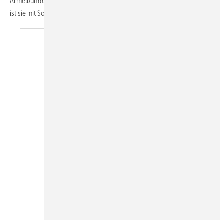
Ärmelbündchen mit Gummizug. An Ellenbogen, Schultern und Rücken
ist sie mit
Softshellmaterial...