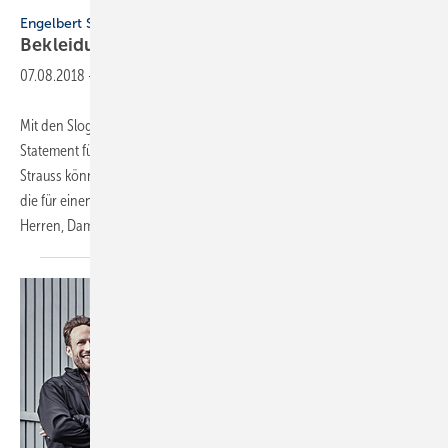
Engelbert Strauss
Engelbert Strauss
Bekleidung mit klarer
Ansage
07.08.2018
-
Mit den Slogan-Shirts und -Kappen können Handwerker ein
Statement für ihren Beruf abgeben. Alle Kollektionen von Engelbert
Strauss können mit den Prints der Edition Attitude versehen werden,
die für einen ebenso originellen wie professionellen Auftritt sorgen.
Herren, Damen und sogar
Kinder...