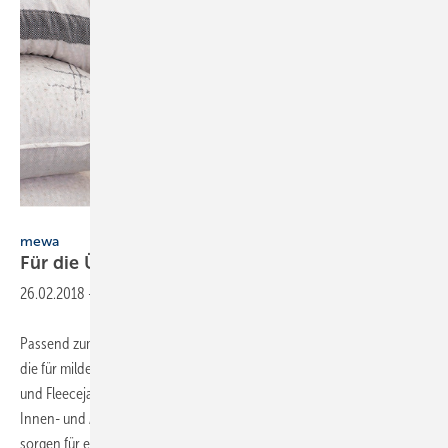
Mewa
mewa
Für die
Übergangszeit
26.02.2018
-
Passend zum wechselhaften Frühjahr bietet Mewa Outdoorjacken an,
die für mildes, kühles und feuchtes Wetter geeignet sind. Das Softshell-
und Fleecejacken eignen sich für Mitarbeiter, die häufig zwischen
Innen- und Außenräumen wechseln. Sie wärmen, schützen und
sorgen für ein
gesundes...