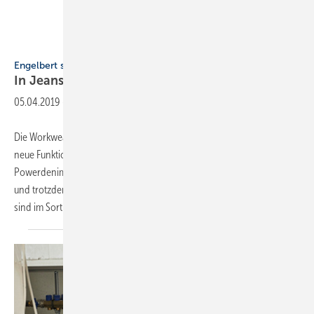
Engelbert Strauss
Engelbert strauss
In Jeans auf die
Baustelle
05.04.2019
-
Die Workwear von Engelbert Strauss setzt auf Individualität sowie auf
neue Funktionen, Materialien und Farben. Ein Highlight sind die
Powerdenim-Workerjeans. Ihre Eigenschaften: abriebstark, reißfest
und trotzdem flexibel. Drei lange Herrenjeans und eine Herrenshort
sind im Sortiment.
Eine...