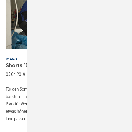
Mewa
mewa
Shorts für die heißen
Tage
05.04.2019
-
Für den Sommer hat Mewa die Kollektion Dynamic Construct um
baustellentaugliche Shorts erweitert. In zahlreichen Taschen ist viel
Platz für Werkzeug. Der Bund ist variabel einstellbar und im Rücken
etwas höher geschnitten, sodass die Hose auch beim Bücken gut sitzt.
Eine passende
Arbeitsweste...