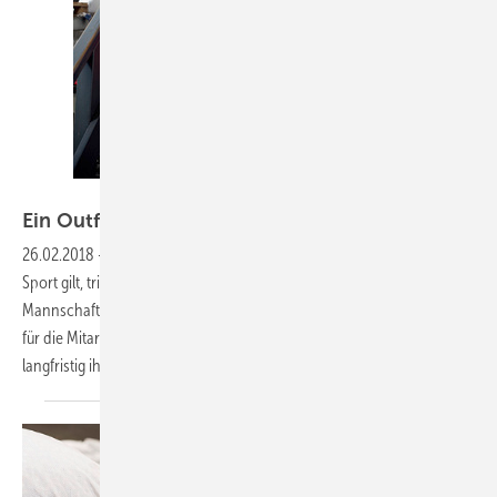
DBL
Ein Outfit für
alle
26.02.2018
-
Sieben Tipps rund um die Firmenkleidung
Was für den
Sport gilt, trifft auch auf Betriebe zu: Ein Profiteam erkennt man am
Mannschaftstrikot. Bei der Anschaffung einheitlicher Arbeitskleidung
für die Mitarbeiter sind einige Punkte zu beachten, damit sie auch
langfristig ihren Zweck
erfüllt.