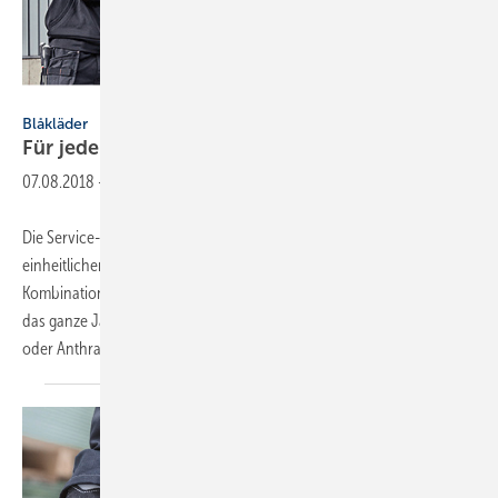
Blåkläder
Blåkläder
Für jeden das Passende zum Anziehen
dabei
07.08.2018
-
Die Service-Kollektion „Unite your Team“ von Blåkläder sorgt für einen
einheitlichen Auftritt der Mitarbeiter. Die zahlreichen
Kombinationsmöglichkeiten bieten passende Arbeitsbekleidung über
das ganze Jahr. Die sechs Farbkombinationen Schwarz mit Rot, Gelb
oder Anthrazit sowie
Dunkel...