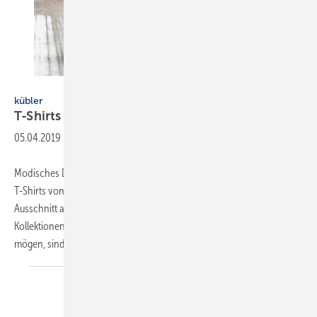
Kübler
kübler
T-Shirts in vielen
Varianten
05.04.2019
-
Modisches Design und hautverträgliche Materialien kennzeichnen die
T-Shirts von Kübler. Es gibt sie für Herren und leicht tailliert mit V-
Ausschnitt auch für Damen in acht auf die Kübler-Workwear-
Kollektionen abgestimmten Farben. Für diejenigen, die es klassischer
mögen, sind
figurnah...