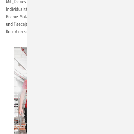
Mit „Dickies hard working since 1922“ bringt Williamson-Dickie
Individualität und sportliche Lässigkeit in den Arbeitsalltag. Neben
Beanie-Mützen bietet der Hersteller Shirts und Sweatshirts, Stepp-
und Fleecejacken, die sich gut kombinieren lassen. Herzstück der
Kollektion sind die
bedruckten...