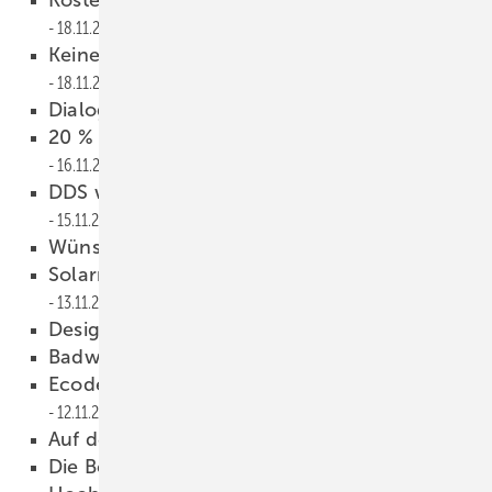
18.11.2013
Keine Angst vorm hydraulischen Abgleich!
18.11.2013
Dialog
17.11.2013
20 % Heizkosten sparen oder Geld zurück
16.11.2013
DDS wird Teil der Nemetschek-Gruppe
15.11.2013
Wünsch neuer Geschäftsführer
15.11.2013
Solarmax erweitert Geschäftsleitung
13.11.2013
Design Award für Ceraline Aktiv
13.11.2013
Badwelt — Produkte
12.11.2013
Ecodesign-Gewinner ausgezeichnet
12.11.2013
Auf den Spuren der Römer
12.11.2013
Die Besten der Besten
12.11.2013