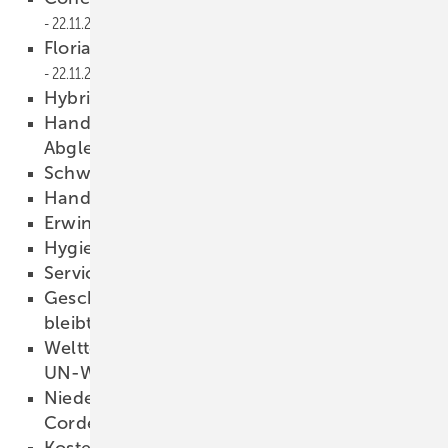
22.11.2013
Florian verstärkt Enocean-Vertrieb
22.11.2013
Hybride im Kommen
21.11.2013
Handwerker-Tag zum hydraulischen
Abgleich
21.11.2013
Schwer zu kämpfen
20.11.2013
Handlungsgebiet erweitert
20.11.2013
Erwin Weller gestorben
19.11.2013
Hygiene in deutschen Büros
19.11.2013
Service für Hotels
19.11.2013
Geschäftsklimaindex steigt, Ertragslage
bleibt angespannt
19.11.2013
Welttoilettentag 2013 erstmals offizieller
UN-Welttag
18.11.2013
Niederprüm Geschäftsführer bei
Cordes&Graefe
18.11.2013
Kostenlose Rechts-App für Handwerker