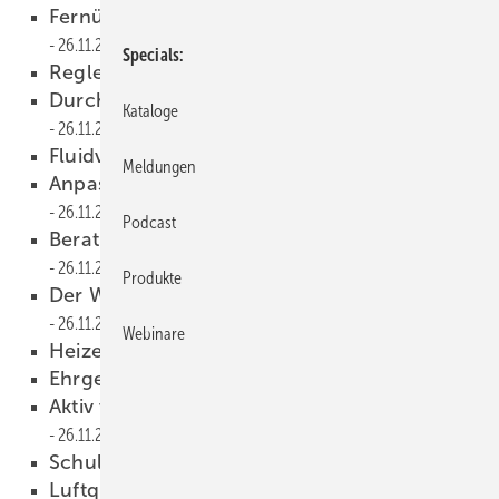
Fernüberwachung leer stehender Gebäude
26.11.2013
Specials
Regler für Festbrennstoffkessel
26.11.2013
Durchflussdaten per Smartphone
Kataloge
26.11.2013
Fluidverteiler spart Pumpen ein
26.11.2013
Meldungen
Anpassungsfähige Flächenheizung
26.11.2013
Podcast
Beratungsbedarf steigt exorbitant
26.11.2013
Produkte
Der Wärmemarkt ist der größte Brocken
26.11.2013
Webinare
Heizen mit Strom bevorzugt
26.11.2013
Ehrgeizige Pläne
26.11.2013
Aktiv vorbeugen und entgegenwirken
26.11.2013
Schulterschluss über dem Rhein
26.11.2013
Luftqualität nicht im Fokus
26.11.2013