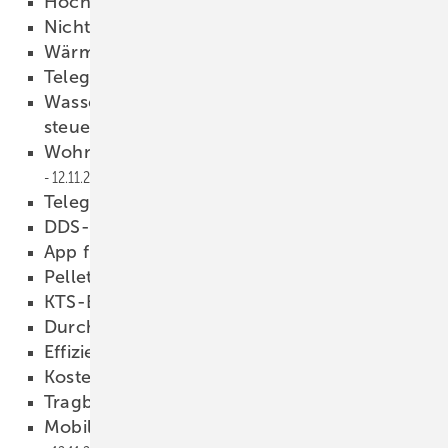
Hochzeitskleider
12.11.2013
Nichts dem Zufall überlassen
12.11.2013
Wärmepumpenkonfigurator
12.11.2013
Telegramm
12.11.2013
Wasser und Heizung über Smartphone
steuern
12.11.2013
Wohnungslüftung schnell geplant
12.11.2013
Telegramm
12.11.2013
DDS-CAD individuell anpassbar
12.11.2013
App für Duschrinne
12.11.2013
Pelletslager planen
12.11.2013
KTS-Berechnungsmodul
12.11.2013
Durchgängige Planungssoftware
12.11.2013
Effizienz im Kundendienst
12.11.2013
Kostengünstiges Klein-BHKW
12.11.2013
Tragbarer Elektrolufterhitzer
12.11.2013
Mobile Heizung für die Bautrocknung