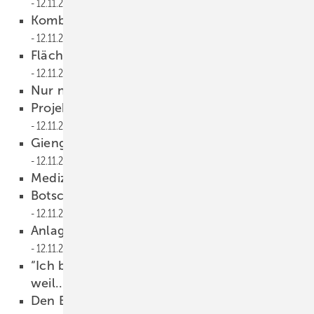
12.11.2013
Kombikessel für ­Pellets und Scheite
12.11.2013
Flächenheizung leicht nachgerüstet
12.11.2013
Nur noch mit Effizienz­label
12.11.2013
Projekt „weiter bilden“ hilft Betrieben
12.11.2013
Gienger unterstützt SHK-Handwerk
12.11.2013
Anzeige
Medizinisches Hilfsmittel?
12.11.2013
Botschafter kommen — Dehoust geht
12.11.2013
Anlagenmechaniker vor der Novellierung
12.11.2013
“Ich bin Mitglied der Berufsorganisation,
weil...
12.11.2013
Den Bad-Verkauf richtig managen