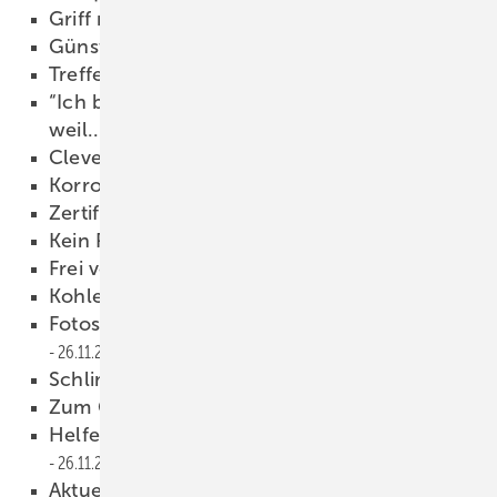
Griff nur bei Bedarf
26.11.2013
Günstiges TRWI-Paket
26.11.2013
Treffen im Museum
26.11.2013
“Ich bin Mitglied der Berufsorganisation,
weil...
26.11.2013
Clevere Problemlöser
26.11.2013
Korrosionsschutz für Heizungen
26.11.2013
Zertifizierung auf der Kippe?
26.11.2013
Kein Risiko beim Kalkschutz
26.11.2013
Frei von Kalk und Rost
26.11.2013
Kohle für den ­Meister
26.11.2013
Fotos in möglichst hoher Auflösung!
26.11.2013
Schlimmer geht's nimmer!
26.11.2013
Zum Glück nix passiert
26.11.2013
Helfen Entlüfter auch in der Wasserleitung?
26.11.2013
Aktuelle Übersicht auf sbz-online.de