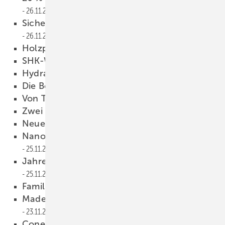
26.11.2013
Sichere Übertragung von Zählerdaten
26.11.2013
Holzpellets lagern
26.11.2013
SHK-Weißbier-Index gestiegen
26.11.2013
Hydraulischer ­Abgleich
26.11.2013
Die Bombe aus Brüssel
26.11.2013
Von Tanks zu Komplettsystemen
26.11.2013
Zwei Neue im Vorstand
26.11.2013
Neue EnEV gilt ab Mai 2014
25.11.2013
Nanosolar wird zu Smartenergy Renewables
25.11.2013
Jahresbericht und Vorstandswahl
25.11.2013
Familienfotos
24.11.2013
Mader ist neuer Regionalverkaufsleiter Süd
23.11.2013
Conergy-Übernahme abgeschlossen