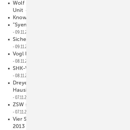
Wolf steuert Vertrieb der Air Conditioning-
Unit
11.11.2013
Know-how
10.11.2013
“Syenergie“-Gespräche zwischen Oldtimern
09.11.2013
Sichere Übertragung von Zählerdaten
09.11.2013
Vogl leitet “Produkte & Innovationen”
08.11.2013
SHK-Weißbier-Index weiter gestiegen
08.11.2013
Dreyer übernimmt KME-
Hausinstallationsrohre und -Systeme
07.11.2013
ZSW stellt Weltrekord-Solarzelle her
07.11.2013
Vier SHK-Firmen sind Hidden Champions
2013
06.11.2013