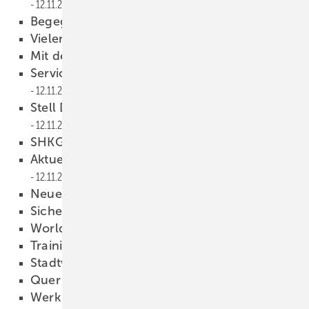
12.11.2013
Begegnung statt Rückzug
12.11.2013
Vielen Dank für ­Ihre Leserbriefe
12.11.2013
Mit dem Segen der Kirche
12.11.2013
Service wollen viele, nur bezahlen...
12.11.2013
Stell Dir vor, es ist Tag des Bades ...
12.11.2013
SHKG hartnäckig
12.11.2013
Aktuelle Übersicht auf sbz-online.de
12.11.2013
Neue Geschäftsleitung
12.11.2013
Sicherheit durch HÜV
12.11.2013
World of Energy Solutions
12.11.2013
Training-Center + Showroom
12.11.2013
Stadtwasser — ­Wasserstadt
12.11.2013
Quer durch Europa
12.11.2013
Werk erweitert
12.11.2013