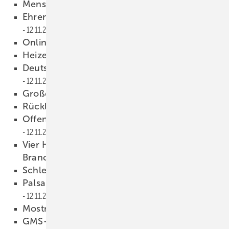
Menschen
12.11.2013
Ehrenprofessur für Dr. Martin Viessmann
12.11.2013
Online-Shop für Gebrauchtteile
12.11.2013
Heizen mit Pflanzenöl
12.11.2013
Deutsche verheizen unnötig Geld
12.11.2013
Große Anlagen ­abgleichen
12.11.2013
Rückläufiger Kollektorabsatz
12.11.2013
Offener Standard für Smart Home
12.11.2013
Vier Hidden Champions aus der SHK-
Branche
12.11.2013
Schlechter Zeitpunkt
12.11.2013
Palsa ist neuer Grundfos-Geschäftsführer
12.11.2013
Mostra Convegno im März
12.11.2013
GMS-Vorstand besetzt
11.11.2013