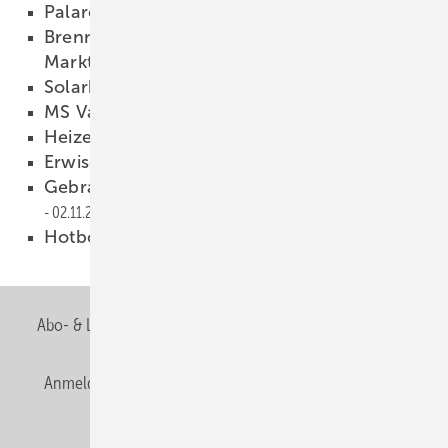
Palarczyk folgt auf Ecke
06.11.2013
Brennstoffzellen an der Schwelle zum
Markteintritt.
05.11.2013
Solarkollektorabsatz rückläufig
05.11.2013
MS Vaillant tourte durch Europa
04.11.2013
Heizen mit Pflanzenöl
04.11.2013
Erwischt
03.11.2013
Gebraucht-Komponenten im Online-Shop
02.11.2013
Hotboy-Aktion im November
02.11.2013
Abo- & Leserservice
AGB
Alle Inhalte chronologisch
Anmelden
Anmeldung & Registrierung
Newsletter
Datenschutz
E-Paper
Editor's choice