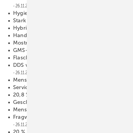
26.11.2013
Hygiene in deutschen Büros
26.11.2013
Stark unter Druck
26.11.2013
Hybride im Kommen
26.11.2013
Handlungsgebiet erweitert
26.11.2013
Mostra Convegno im März
26.11.2013
GMS-Vorstand besetzt
26.11.2013
Flaschenhals Fachkräftemangel
26.11.2013
DDS wird Teil der Nemetschek-Gruppe
26.11.2013
Menschen
26.11.2013
Service für Hotels
26.11.2013
20,8 % Wirkungsgrad
26.11.2013
Geschäftsklima erholt sich
26.11.2013
Menschen
26.11.2013
Fragwürdige ­Schutzbehauptungen
26.11.2013
20 % Heizkosten sparen oder Geld zurück