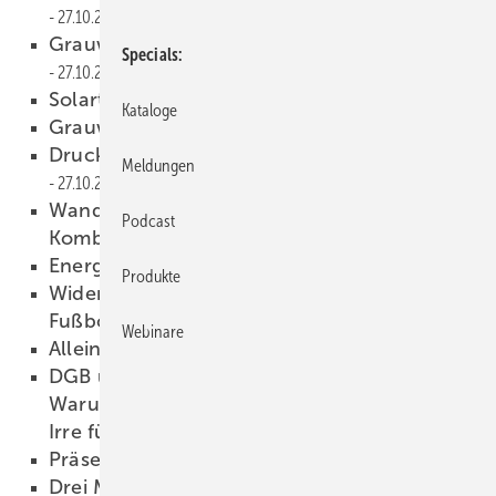
27.10.2011
Grauwassernutzung im Studentenwohnheim
Specials
27.10.2011
Solartechnik auf kleinstem Raum
27.10.2011
Kataloge
Grauwasser statt Weihwasser
27.10.2011
Druckausgleich in der Abwasserleitung
Meldungen
27.10.2011
Wand- und Bodenheizung in der
Podcast
Kombination
27.10.2011
Energietransfer im Gebäude
27.10.2011
Produkte
Widersprüchliche Normen bei
Fußbodenheizungen
27.10.2011
Webinare
Alleinstehend
27.10.2011
DGB und Energiewende oder
Warum deutsche Tugenden ­manchmal in die
Irre führen
27.10.2011
Präsente zur Weihnachtszeit
27.10.2011
Drei Millionen Bäder altersgerecht umbauen