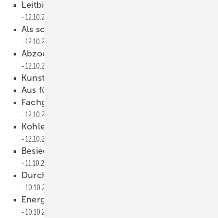
Leitbilder und Werte als Teil des Erfolgs
12.10.2011
Als schmierige Ganoven ­dargestellt
12.10.2011
Abzockerimage mit ­Argumenten aushebeln
12.10.2011
Kunststoff ersetzt Metall
12.10.2011
Aus für ineffiziente Pumpen
12.10.2011
Fachgerechte Entwässerungsplanung
12.10.2011
Kohler jetzt auch Pellet-Botschafter
12.10.2011
Besiegelte Qualität immer wichtiger
11.10.2011
Durch Einsparmaßnahmen AKW ersetzen
10.10.2011
Energieverbrauch weiter gesunken
10.10.2011