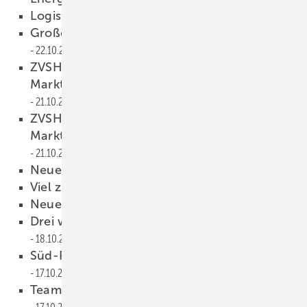
Logistik in neuem Lager vereint
22.10.2011
Großes Sparpotenzial bei Hallengebäuden
22.10.2011
ZVSHK: ''Viessmann kündigt
Marktpartnerschaft mit dem Handwerk auf''
21.10.2011
ZVSHK-Resulation "Viessmann kündigt
Marktpartnerschaft mit dem Handwerk auf"
21.10.2011
Neuer Vorstand
20.10.2011
Viel zu tun fürs Sanitärhandwerk
19.10.2011
Neue Norm bereits umgesetzt
19.10.2011
Drei weitere Biocats erfolgreich geprüft
18.10.2011
Süd-Partner für dreistufigen Vertrieb
17.10.2011
Teamerweiterung für Heiz- und Kühlsysteme