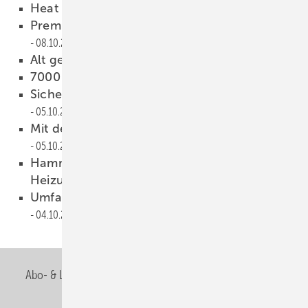
Heat Pump City Nürnberg
09.10.2011
Premium-Eintrag bei Onlineportal
08.10.2011
Alt gegen neu
07.10.2011
7000 Gespräche an zwei Tagen
06.10.2011
Sicherheitshinweis für Wandschnellheizer
05.10.2011
Mit den Macher-Liedern auf Tour
05.10.2011
Hammer-Aktionspaket zur
Heizungsmodernisierung
04.10.2011
Umfangreiches Rahmenprogramm
04.10.2011
Abo- & Leserservice
AGB
Alle Inhalte chronologisch