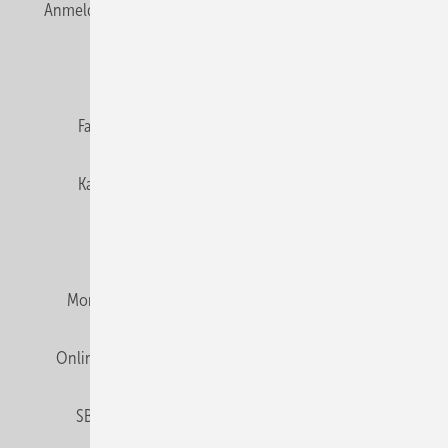
Anmelden
Anmeldung & Registrierung
Newsletter
Datenschutz
E-Paper
Editor's choice
Fachbeiträge
Gentner Verlag
Impressum
Karriere bei Gentner
Team
Mediaservice
Mitgliedschaften und Engagement
Montagezeiten Heizung
Montagezeiten Sanitär
Online Mediadaten
Privacy Manager
RSS-Feed
SBZ abonnieren
Veranstaltungen / Webinare