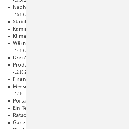
17.10.2011
Nachhaltigkeitsprojekt ausgeweitet
16.10.2011
Stabiles erstes Halbjahr
16.10.2011
Kaminöfen auf Achse
16.10.2011
Klimaplaner zur Kundenwerbung
15.10.2011
Wärmekonferenz unter Röttgens Schirm
14.10.2011
Drei Mal nach oben korrigiert
13.10.2011
Produktdesign für Generation 50plus
12.10.2011
Finanzspritze fürs Lernen
12.10.2011
Messen — projizieren — dokumentieren
12.10.2011
Portable Wärmebildkameras
12.10.2011
Ein Team zum Kernbohren
12.10.2011
Ratschen-Schlüsselset
12.10.2011
Ganz schön schneidig
12.10.2011