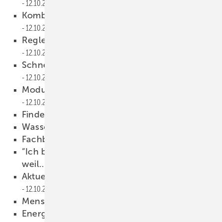
12.10.2011
Kombination PV plus Wärmepumpe
12.10.2011
Regler bevorzugt den eigenen Strom
12.10.2011
Schnelle Montage auf dem Flachdach
12.10.2011
Modul mit Kontakten auf dem Rücken
12.10.2011
Finder vor dem Richter
12.10.2011
Wasser ist Leben
12.10.2011
Fachbetriebe stärken
12.10.2011
“Ich bin Mitglied der Berufsorganisation,
weil...
12.10.2011
Aktuelle Übersicht auf sbz-online.de
12.10.2011
Menschen
12.10.2011
Energieverbrauch ­weiter gesunken