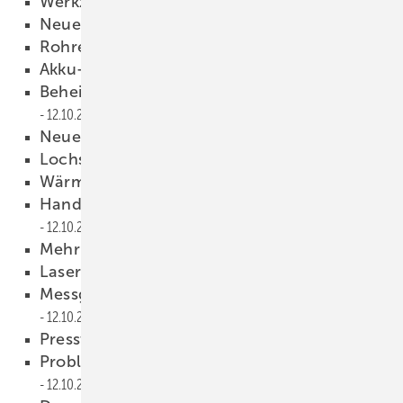
Werkzeugrucksack mit Rädern
12.10.2011
Neues Bohrerprogramm
12.10.2011
Rohre ohne Kältemittel einfrieren
12.10.2011
Akku-Schere für Kunststoffrohre
12.10.2011
Beheizbare Jacke für frostige Baustellen
12.10.2011
Neues Hammerprogramm
12.10.2011
Lochsäge mit Speed-Slot-System
12.10.2011
Wärmebildkamera für Einsteiger
12.10.2011
Handgeführtes MetallKernbohrsystem
12.10.2011
Mehr Ordnung fürs Zubehör
12.10.2011
Laser-Entfernungsmesser
12.10.2011
Messgerät für Luftgeschwindigkeit
12.10.2011
Presstechnik sicher im Griff
12.10.2011
Problem erkannt, Gefahr gebannt
12.10.2011