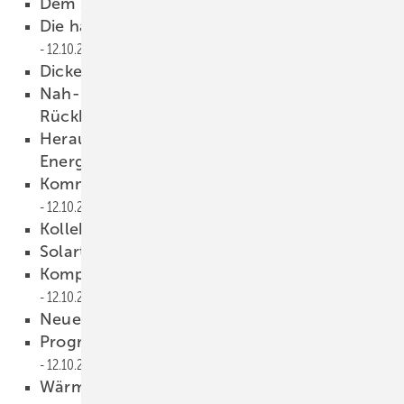
Dem Schimmel an den Kragen
12.10.2011
Die häufigsten Fragen zur DIN 18017-3
12.10.2011
Dicke Luft im Bad
12.10.2011
Nah- und Fernwärmenetze — Ausbau oder
Rückbau?
12.10.2011
Herausforderungen und Chancen durch die
Energiewende
12.10.2011
Kommunikation entlastet elektrische Netze
12.10.2011
Kollektor mit Abschmelzheizung
12.10.2011
Solartank aus Gummi
12.10.2011
Kompaktsystem mit größerem Speicher
12.10.2011
Neue Reglergeneration
12.10.2011
Programm mit Regenerativen erweitert
12.10.2011
Wärmepumpe für tiefe Temperaturen