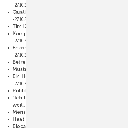
27.10.2011
Qualität — was das Handwerk davon hat
27.10.2011
Tim Krögel für SHK in Brüssel
27.10.2011
Kompetenz der Mitgliedsbetriebe stärken
27.10.2011
Eckring: etabliertes Zeichen für Qualität
27.10.2011
Betreiber auf Pflichten hinweisen
27.10.2011
Musterschreiben zum Download
27.10.2011
Ein Herbst mit vollen Auftragsbüchern
27.10.2011
Politik ohne klare Botschaften
27.10.2011
“Ich bin Mitglied der Berufsorganisation,
weil...
27.10.2011
Menschen
27.10.2011
Heat Pump City ­Nürnberg
27.10.2011
Biocats erfolgreich ­geprüft
27.10.2011