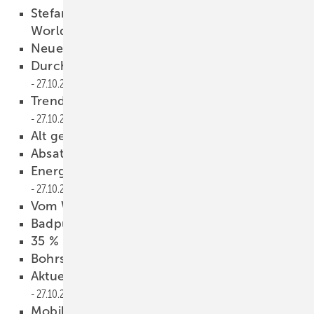
Stefan Ebner wird Fünfter bei den
Worldskills
27.10.2011
Neuer Vorstand und Fachtagung
27.10.2011
Durch Einsparmaßnahmen AKW ersetzen
27.10.2011
Trends bei ­Pellets und Holzfeuerung
27.10.2011
Alt gegen neu
27.10.2011
Absatz bei Pellets stagniert
27.10.2011
Energiewende mit Brennstoffzellen
27.10.2011
Vom Wasser berührt
27.10.2011
Badputzverhalten ­unter der Lupe
27.10.2011
35 % mehr Heizkosten
27.10.2011
Bohrstopp aufgehoben
27.10.2011
Aktuelle Übersicht auf sbz-online.de
27.10.2011
Mobile ­Heizungssteuerung
27.10.2011