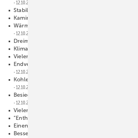
12.10.2011
Stabiles erstes ­Halbjahr
12.10.2011
Kaminöfen auf Achse
12.10.2011
Wärmekonferenz ­unter Röttgens Schirm
12.10.2011
Dreimal nach oben
12.10.2011
Klimaplaner zur ­Kundenwerbung
12.10.2011
Vielen Dank für ­Ihre Leserbriefe
12.10.2011
Endverbraucheraktion zum Festpreis
12.10.2011
Kohler jetzt auch ­Pellet-Botschafter
12.10.2011
Besiegelte Qualität immer wichtiger
12.10.2011
Vielen Dank für ­Ihre Leserbriefe
12.10.2011
“Enthärtungsanlage“
12.10.2011
Einen fliegen lassen
12.10.2011
Besser zu putzen
12.10.2011