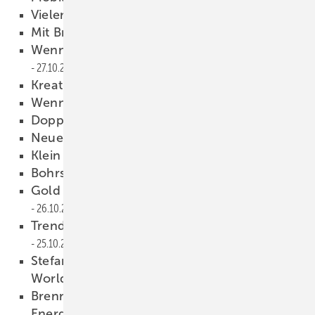
Vielen Dank für ­Ihre Leserbriefe
27.10.2011
Mit Brett und Angelschnur
27.10.2011
Wenn der Kapitän zur Zange greift
27.10.2011
Kreativer ­Pumpenwechsel
27.10.2011
Wenn der Kunde alles kann
27.10.2011
Doppelte Sicherheit
27.10.2011
Neue TVO jetzt gültig
27.10.2011
Klein aber fein
27.10.2011
Bohrstopp aufgehoben
27.10.2011
Gold für die mobile Heizungsregelung
26.10.2011
Trends bei Pellets und Holzfeuerung
25.10.2011
Stefan Ebner wird Fünfter bei den
Worldskills
24.10.2011
Brennstoffzellen-Lösungen für die
Energiewende
23.10.2011