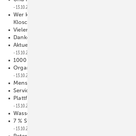
13.10.2009
Wer kennt sich mit wandhängenden
Kloschüsseln aus?
13.10.2009
Vielen Dank für Ihre Leserbriefe
13.10.2009
Danke für Ihre konstruktive Kritik
13.10.2009
Aktuelle Übersicht auf sbz-online.de
13.10.2009
1000 Euro Umweltprämie
13.10.2009
Organisationssystem mit TÜV-Siegel
13.10.2009
Menschen
13.10.2009
Service rund um die Uhr
13.10.2009
Plattform für Fachhandwerks­partner
13.10.2009
Wasserhärte schnell prüfen
13.10.2009
7 % Steigerung für warme Nebenkosten
13.10.2009
Peter Schenk verlässt Viessmann