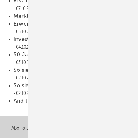
KfW fördert Trinkwasserzirkulationspumpen
07.10.2009
Marktpartner gesucht
06.10.2009
Erweiterung des Logistikzentrums
05.10.2009
Investition in Erweiterung der Produktion
04.10.2009
50 Jahre Calpeda-Pumpentechnik
03.10.2009
So sieht der typische Energieberater aus
02.10.2009
So sieht der typische Energieberater aus
02.10.2009
And the winner is...
01.10.2009
Abo- & Leserservice
AGB
Alle Inhalte chronologisch