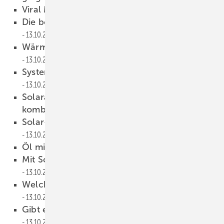
Viral Marketing
13.10.2009
Die besten Mitarbeiter finden und halten
13.10.2009
Wärmepumpen in der Heizungs­technik
13.10.2009
Systemtechnik für Wärme­pumpen
13.10.2009
Solaranlagen lassen sich vielfältig
kombinieren
13.10.2009
Solar-Hybrid-Wärmepumpe in der Praxis
13.10.2009
Öl mit Image-Problemen
13.10.2009
Mit Sonne und Erde effizient heizen
13.10.2009
Welches PV-Modul für welchen Einsatz?
13.10.2009
Gibt es eine Aufholjagd bis zum Jahresende?
13.10.2009