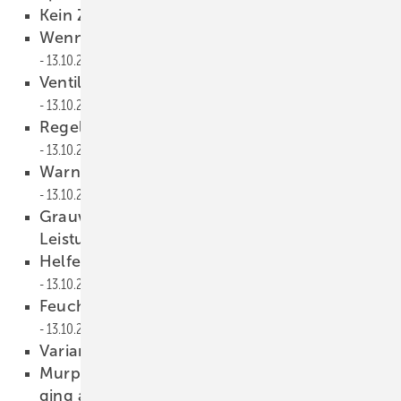
Kein Zurück für Abwasser
13.10.2009
Wenn Rückstau den Keller gefährdet
13.10.2009
Ventil zur Rücklauftemperaturbegrenzung
13.10.2009
Regelventil mit Differenzdruckregler
13.10.2009
Warngerät für leitfähige Flüssigkeiten
13.10.2009
Grauwasseranlage in ­verschiedenen
Leistungsstärken
13.10.2009
Helfer für die Montage von Hahnblöcken
13.10.2009
Feuchtetransmitter mit digitalem Sensor
13.10.2009
Variantenvielfalt bei Teceloop
13.10.2009
Murphys Gesetz: Was schief gehen konnte,
ging auch schief
13.10.2009