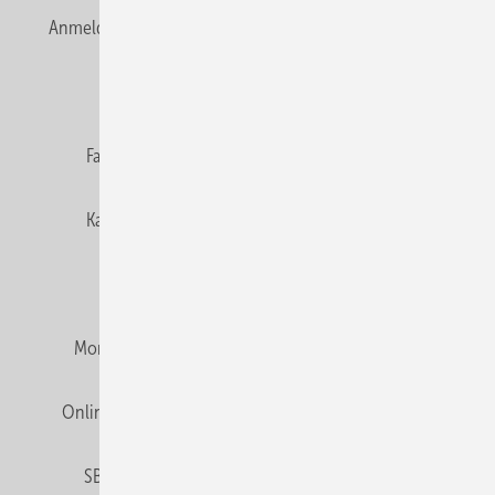
Anmelden
Anmeldung & Registrierung
Newsletter
Datenschutz
E-Paper
Editor's choice
Fachbeiträge
Gentner Verlag
Impressum
Karriere bei Gentner
Team
Mediaservice
Mitgliedschaften und Engagement
Montagezeiten Heizung
Montagezeiten Sanitär
Online Mediadaten
Privacy Manager
RSS-Feed
SBZ abonnieren
Veranstaltungen / Webinare