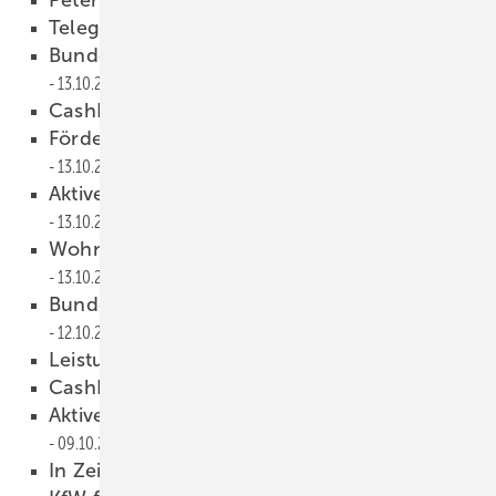
13.10.2009
Telegramm
13.10.2009
Bundesweiter Heizspiegel veröffentlicht
13.10.2009
CashBag-Aktion gestartet
13.10.2009
Förderung für Energieberatung verlängert
13.10.2009
Aktive Teilnehmer wurden belohnt
13.10.2009
Wohnungslüftung — ein totes Pferd?
13.10.2009
Bundesweiter Heizspiegel veröffentlicht
12.10.2009
Leistungsgarantie verlängert
11.10.2009
CashBag-Aktion gestartet
10.10.2009
Aktive Teilnehmer wurden belohnt
09.10.2009
In Zeiten der Schweinegrippe
08.10.2009