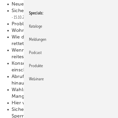
Neues Besucherzentrum
16.10.2009
Sicherheitseinbehalte aufs Sperrkonto
Specials
15.10.2009
Probleme bei Photovoltaik
14.10.2009
Kataloge
Wohnungslüftung jetzt Pflicht
13.10.2009
Wie das Glühbirnenverbot die (SHK-)Welt
Meldungen
rettet!
13.10.2009
Wenn du entdeckst, dass du ein totes Pferd
Podcast
reitest, steige ab.
13.10.2009
Konsequenzen bei Nichteinhalten
Produkte
einschlägiger DIN-Normen
13.10.2009
Abruf der Leistung auf unbestimmte Zeit
Webinare
hinausschiebbar?
13.10.2009
Wahlrechte des Auftragnehmers bei
Mangelbeseitigungsverlangen
13.10.2009
Hier wird Ihnen geholfen!
13.10.2009
Sicherheits­einbehalte gehören aufs
Sperrkonto
13.10.2009