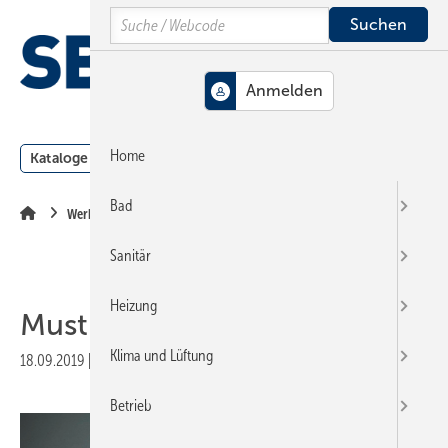
Springe
Springe
Springe
Search
auf
auf
auf
Hauptinhalt
Hauptmenü
SiteSearch
MENÜ
Home
Kataloge
Meldungen
Podcast
Produkte
Webin
Bad
Werkzeuge
Sanitär
Heizung
Must-haves für Handwerker
Klima und Lüftung
18.09.2019
|
Veröffentlicht in
Ausgabe 19-2019
|
Druckvorschau
Betrieb