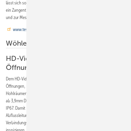
lässt sich so einfacher an Kälteanlagen montieren. Das testo 115i ist
ein Zangenthermometer für den Service an Klima- und Kälteanlagen
und zur Messung von Vor- und Rücklauftemperaturen.
www.testo.de
Wöhler
HD-Videoskop für kleinste
Öffnungen
Dem HD-Videoskop Wöhler VE400 reichen bereits kleinste
Öffnungen, um gestochen scharfe Bilder in HD-Qualität aus
Hohlräumen zu liefern. Die Kamera ist mit unterschiedlichen Sonden
ab 3,9mm Durchmesser erhältlich. Alle Sonden sind wasserdicht nach
IP67. Damit lassen sich Vorwandinstallationen, Ausgüsse und
Abflussleitungen ebenso wie Feuerstätten, Brennräume und
Verbindungsstücke durch Öffnungen ab 5mm Durchmesser
inspizieren. Bei der 5,5-mm-Durchmesser-Sonde kann sogar durch