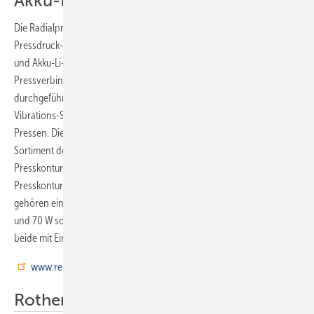
Akku-Radialpresse
Die Radialpresse Akku-Press 22 V ACC von Rems ist mit Zwangsablauf,
Pressdruck-Monitoring – Pressdruckbewertung durch farbige LED –
und Akku-Li-Ion-Technologie ausgestattet. Mit der Maschine können
Pressverbindungen von 10 bis 108 (110) mm Durchmesser
durchgeführt werden. Sie wiegt 3,2 kg und ist 35,5 cm lang. Ein Anti-
Vibrations-System sorgt für vibrationsarmes, ermüdungsfreies
Pressen. Die Pressmaschine ist kompatibel mit dem kompletten
Sortiment der Rems-Presszangen und -Pressringe. Deren
Presskonturen sind systemspezifisch und entsprechen den
Presskonturen der jeweiligen Pressfitting-Systeme. Zum Lieferumfang
gehören ein Li-Ion-Akku 22 V mit 2,5 A, das Schnellladegerät mit 230 V
und 70 W sowie ein Stahlblechkasten oder ein Systemkoffer L-Boxx –
beide mit Einlage.
www.rems.de
Rothenberger