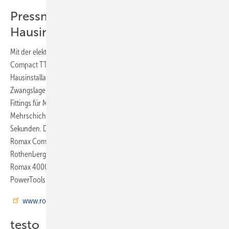
Pressmaschine für
Hausinstallationen
Mit der elektrohydraulischen, radialen Pressmaschine Romax
Compact TT von Rothenberger können SHK-Installateure
Hausinstallationen, Etagen- und Servicearbeiten sowie Arbeiten in
Zwangslagen meistern. Mit Turbo-Druck verpresst die Maschine
Fittings für Metall bis 35 mm und Kunststoff- sowie
Mehrschichtverbund bis 40 mm Durchmesser – und das in 3
Sekunden. Die Pressmaschine ist 34 cm lang und wiegt 2,5 kg. Die
Romax Compact TT ist akkubetrieben. Der 18 V / 2 Ah Akku gehört zur
Rothenberger Akkuplattform, und kann auch die Pressmaschine
Romax 4000, die Rohrinspektionskamera Rocam 4 Plus und alle
PowerTools betreiben.
www.rothenberger.com
testo