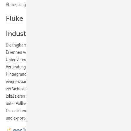
Abmessung von 91,5 x 42 x 20 mm und wiegt 60 g.
Fluke
Industrie-Schallkamera
Die tragbare Industrie-Schallkamera ii900 von Fluke ist auf das
Erkennen von Druckluft-, Dampf-, Gas- und Vakuumlecks ausgerichtet.
Unter Verwendung einer Anordnung von mehreren Mikrofonen in
Verbindung mit der Sound-Sight-Technologie filtert die Kamera
Hintergrundgeräusche heraus. So sollen Schallfrequenzen eines Lecks
eingrenzbar gemacht werden. Auf dem 17,8-cm-LC-Touchscreen wird
ein Sichtbild mit einem Schallbild überlagert, um die Stelle des Lecks
lokalisieren zu können. So sollen sich auch Anlagen prüfen lassen, die
unter Volllast und lauten Umgebungsgeräuschen betrieben werden.
Die entstandenen Bilder können zur Berichterstellung gespeichert
und exportiert werden.
www.fluke.de