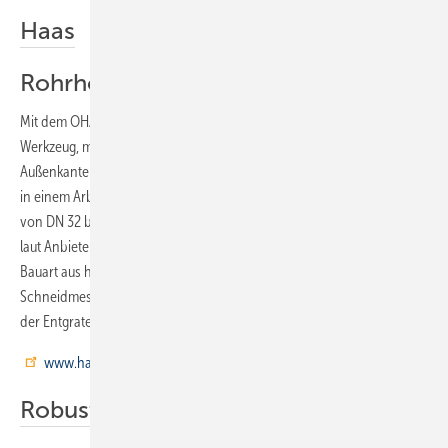
Haas
Rohrhobel mit Anfaser
Mit dem OHA Multi-Rohrentgrater mit Anfaser bietet Otto Haas ein
Werkzeug, mit dem das Entgraten und Anfasen der Innen- und
Außenkanten von dünnwandigen bis dickwandigen Kunststoffrohren
in einem Arbeitsgang möglich ist. Das Werkzeug ist für Rohrstärken
von DN 32 bis DN 110 geeignet. Mit seinem Adapter für Ratschen kann
laut Anbieter kraftschonend gearbeitet werden. Zudem sollen seine
Bauart aus hartem Kunststoff und sein geschliffenes und gehärtetes
Schneidmesser eine lange Lebensdauer garantieren. Geliefert wird
der Entgrater in einer Kunststoffbox.
www.haas.de
Robusta-Gaukel