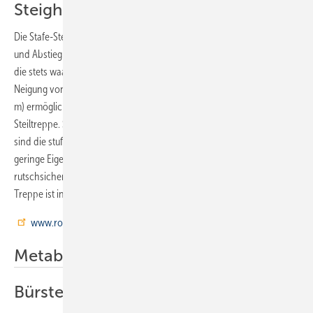
Steighilfe für die Baustelle
Die Stafe-Steiltreppe von Robusta-Gaukel ist für den sicheren Auf-
und Abstieg von Ebene zu Ebene konzipiert. Dafür sorgen nicht zuletzt
die stets waagerechten Tritte aus Aluminium, unabhängig von der
Neigung von 60° bis 75°. Beidseitig überstehende Handläufe (mind. 1
m) ermöglichen den sicheren Ein- und Ausstieg innerhalb der
Steiltreppe. Sie sind mit der Treppe fest verbunden. Weitere Merkmale
sind die stufenlose Anpassung an verschiedene Raumhöhen, das
geringe Eigengewicht durch Aluminium-Konstruktion sowie Stufen aus
rutschsicherem Profilrost mit gezahnter Oberfläche (RH R13). Die
Treppe ist in vier Längen (Stufenanzahl 12, 15, 17, 20) lieferbar.
www.robusta-gaukel.de
Metabo
Bürstenloser Akku-Bohrschrauber