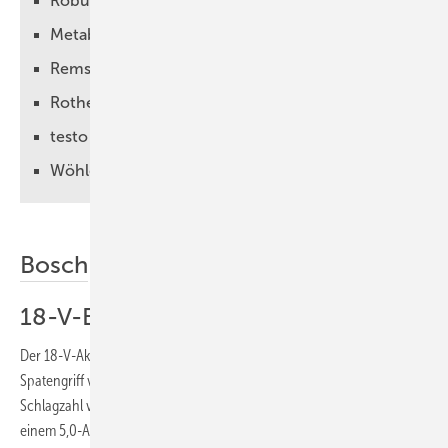
Robusta-Gaukel
Metabo
Rems
Rothenberger
testo
Wöhler
Bosch
18-V-Bohrhammer
Der 18-V-Akku-Bohrhammer GBH 18V-26 D Professional mit
Spatengriff von Bosch bietet eine Schlagstärke von 2,5 Joule bei einer
Schlagzahl von 4350/min. Die Maschine bohrt in Kombination mit
einem 5,0-Ah-Akku beispielsweise 110 Löcher mit 8 x 40 mm in Beton.