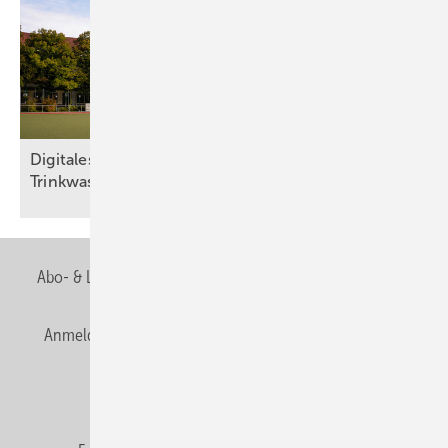
Digitales Wassermanagement sichert
Trinkwasserhygiene in
Sportstätte
Abo- & Leserservice
AGB
Alle Inhalte chronologisch
Anmelden
Anmeldung & Registrierung
Newsletter
Datenschutz
E-Paper
Editor's choice