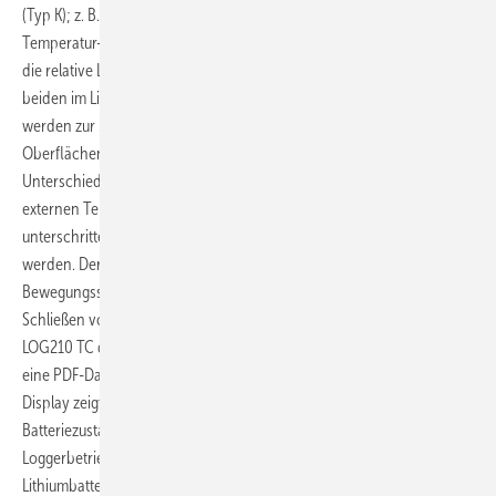
(Typ K); z. B. zur Messung von Oberflächentemperaturen. Der interne
Temperatur-Feuchtsensor kontrolliert die Umgebungstemperatur und
die relative Luftfeuchtigkeit. Daraus wird der Taupunkt errechnet. Die
beiden im Lieferumfang enthaltenen Typ-K-Thermoelementfühler
werden zur Messung von Wand- oder anderen
Oberflächentemperaturen an gefährdeten Stellen eingesetzt. Der
Unterschiedsfaktor zwischen der Taupunkttemperatur und der
externen Temperaturmessung wird berechnet. Ist ein Grenzwert
unterschritten und droht Schimmelgefahr, kann ein Alarm ausgelöst
werden. Der Speicher erfasst bis zu 60 000 Datensätze. Durch einen
Bewegungssensor kann der Logger zusätzlich das Öffnen oder
Schließen von Fenstern aufzeichnen. Für die Auswertung wird der
LOG210 TC direkt in die USB-Schnittstelle des Computers eingesteckt,
eine PDF-Datei der letzten Messserie wird automatisch erzeugt. Das
Display zeigt neben dem aktuellen Messwert Max.-min.-Werte,
Batteriezustand, Alarmstatus und weitere Informationen zum
Loggerbetrieb an. Die Spannungsversorgung erfolgt über eine ½-AA-
Lithiumbatterie mit 3,6 V. Das kompakte Messgerät hat eine