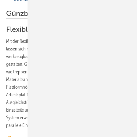
Günzburger Steigtechnik
Flexible Arbeitsdiele
Mit der flexiblen Arbeitdiele Flexx-Work der Günzburger Steigtechnik
lassen sich mit nur wenigen Modulen und variablen Plattformhöhen
werkzeuglos verschiedene Arbeitshöhen und Aufbauvarianten
gestalten. Großflächige Montageflächen sind dabei ebenso möglich
wie treppenförmige Aufbauvarianten oder Auffahrrampen für den
Materialtransport. Die Arbeitsdiele ist in den Grundeinheiten L (37 cm
Plattformhöhe) und XL (97 cm Plattformhöhe) erhältlich. Die
Arbeitsplattformen sind nahtlos miteinander koppelbar und mittels
Ausgleichsfüßen lassen sich Bodenunebenheiten ausgleichen.
Einzelteile und Zubehör sind einzeln erhältlich, damit lässt sich das
System erweitern. Für den Aufbau von größeren Arbeitsflächen ist der
parallele Einsatz von Arbeitsplattformen möglich.