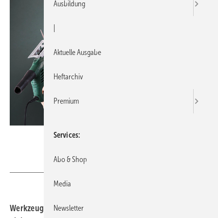
Ausbildung
|
Aktuelle Ausgabe
Heftarchiv
Premium
Services
AndreyPopov / Getty Images
Abo & Shop
Media
Werkzeuge und Handmessgeräte
Handwerker brauchen
Newsletter