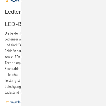
www.steigtechnik.de
Ledlenser
LED-Baustrahler
Die beiden Baustrahler iF8R und iF4R des Solinger Unternehmens
Ledlenser werden von einem fest verbauten Akku mit Strom versorgt
und sind für das Ausleuchten großer Räume oder Flächen konzipiert.
Beide Varianten haben ein stabiles Gehäuse aus Metall und Kunststoff
sowie LEDs für Flutlicht mit einer sogenannten Chip-on-Board-
Technologie, die ein homogenes Arbeitslicht gewährleisten. Die
Baustrahler können mittels Wasser- und Staubschutz IP54 dauerhaft
in feuchten und staubigen Umgebungen betrieben werden. Ihre
Leistung ist in fünf Helligkeitsstufen regulierbar. Sie besitzen flexible
Befestigungsmöglichkeiten, außerdem werden Batterie- und
Ladestand jederzeit angezeigt.
www.ledlenser.com