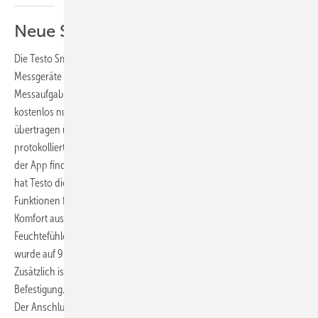
Neue Smart-Probes-Generation
Die Testo Smart Probes – kabellose und per App bedienbare Profi-
Messgeräte im Taschenformat – vereinfachen seit 2015 viele
Messaufgaben. Alle Messdaten werden per Bluetooth direkt an die
kostenlos nutzbare App „Testo Smart Probes“ (iOS und Android)
übertragen und können mit einem mobilen Endgerät abgelesen,
protokolliert und anschließend direkt per E-Mail versendet werden. In
der App finden sich zudem Messmenüs und Sonderfunktionen. Jetzt
hat Testo die neue Generation mit drei neuen Probes, die mit
Funktionen für mehr Reichweite (100 statt bisher 20m), Flexibilität und
Komfort ausgestattet sind, vorgestellt. Der Sondenkopf des
Feuchtefühlers testo 605i ist optimiert für kleinere Messöffnungen, er
wurde auf 9mm verkleinert und ist um bis zu 90° abwinkelbar.
Zusätzlich ist er ausgestattet mit einem Magneten für eine sichere
Befestigung. Dies erleichtert besonders Messungen im Lüftungsrohr.
Der Anschluss des Druckfühlers testo 549i ist um 45° gebogen und