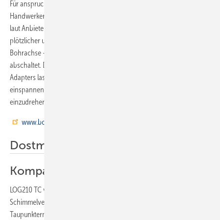
Für anspruchsvolle Bohr- und Meißel-Anwendungen können
Handwerker auf den Akku ProCore18V zurückgreifen. Das Gerät ist
laut Anbieter der erste Spatengriff-Akku-Bohrhammer, der sich bei
plötzlicher und unvorhersehbarer Rotation des Bohrhammers um die
Bohrachse – etwa beim Verklemmen des Bohrers in Stahlbeton –
abschaltet. Das Gerät wiegt 2,6 kg. Mithilfe des optionalen SDS-plus-
Adapters lassen sich auch Rundschaftbohrer oder Bithalter
einspannen, um in Holz und Mauerwerk zu bohren sowie Schrauben
einzudrehen. Eine LED am Gehäuse leuchtet den Arbeitsbereich aus.
www.bosch-professional.com
Dostmann
Kompakter Datenlogger
LOG210 TC von Dostmann ist ein spezielles Messgerät zur
Schimmelvermeidung mit Temperatur- und Feuchtemessung,
Taupunktermittlung und zwei Eingängen für externe Temperaturfühler