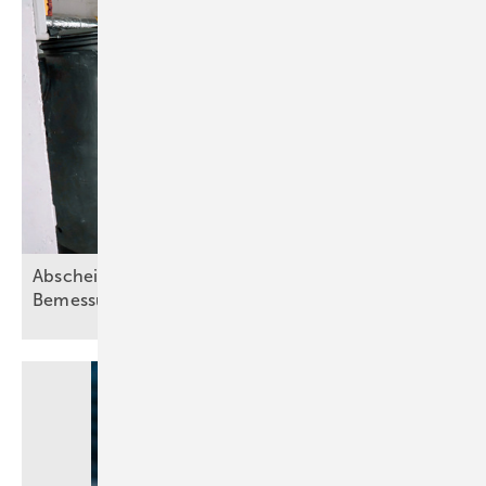
Abscheideranlagen für Fette – Teil 2:
Bemessungsgrundsätze