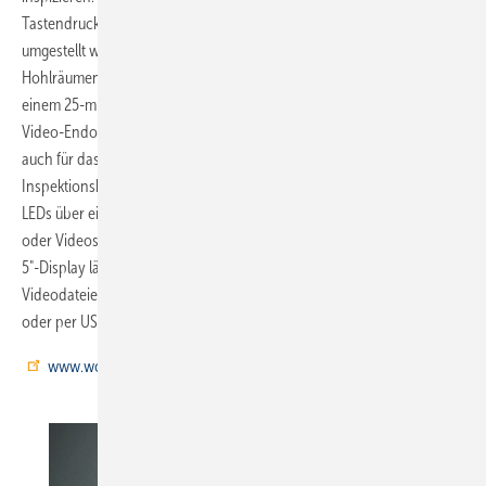
Tastendruck die Blickrichtung von 0° geradeaus auf 90° Seitsicht
umgestellt werden. So ist ein umfassender Blick auch in engen
Hohlräumen möglich. Optional ist eine 3m lange Abwassersonde mit
einem 25-mm-Kamerakopf erhältlich. Wer bereits mit einem VE-200-
Video-Endoskop von Wöhler arbeitet, kann vorhandene Sonden
auch für das VE400 nutzen. Zum hellen Ausleuchten des
Inspektionsbereichs verfügt das Videoskop zusätzlich zu den Sonden-
LEDs über eine Zusatzlampe mit vier lichtstarken LEDs. Es nimmt Fotos
oder Videos auf, wenn gewünscht auch mit Ton. Die Anzeige auf dem
5"-Display lässt sich per Tastendruck drehen. Die Bild- und
Videodateien werden auf einer SD-Karte gespeichert und verwaltet
oder per USB-Kabel auf den PC übertragen.
www.woehler.de