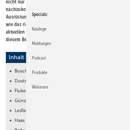
nicht nur eine professionelle Ausbildung, um ihrem Beruf
nachzukommen, sondern auch die entsprechende
Specials
Ausrüstung. Und nichts ist für Handwerker so wichtig
wie das richtige Werkzeug. Eine interessante Auswahl an
Kataloge
aktuellen Werkzeug-Neuentwicklungen haben wir in
diesem Beitrag zusammengestellt.
Meldungen
Inhalt
Podcast
Bosch
Produkte
Dostmann
Webinare
Fluke
Günzburger Steigtechnik
Ledlenser
Haas