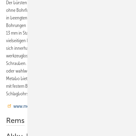
Der bürstenlose Akku-Bohrschrauber BS 18 L BL Quick von Metabo ist
ohne Bohrfutter 103 mm lang. Er eignet sich daher für Anwendungen
in beengten Platzverhältnissen. Das Gerät schafft beispielsweise
Bohrungen mit bis zu 32 mm Durchmesser in Weichholz und mit bis zu
13 mm in Stahl. Das integrierte Quick-System ermöglicht einen
vielseitigen Einsatz. Werkzeugaufnahme und Einsatzwerkzeug lassen
sich innerhalb von Sekunden austauschen. Anwender wechseln
werkzeuglos und mit wenigen Handgriffen zwischen Bohren und
Schrauben. Der BS 18 L BL Quick wird im Kunststoffkoffer mit zwei 2,0-
oder wahlweise 4,0-Ah-Akkus und dazugehörigem Ladegerät geliefert.
Metabo bietet den bürstenlosen Bohrschrauber auch als BS 18 L BL
mit festem Bohrfutter ohne Quick-System und als
Schlagbohrschrauber SB 18 L BL an.
www.metabo.com
Rems