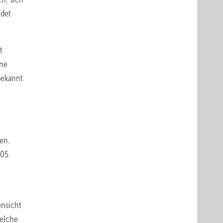
ndet
t
ine
bekannt
en.
,05.
ensicht
welche