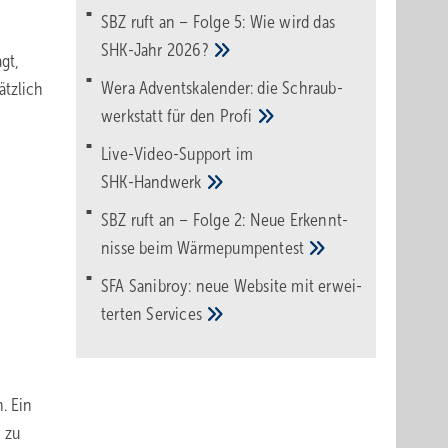
SBZ ruft an – Folge 5: Wie wird das
SHK-Jahr
2026?
gt,
Wera Adventskalender: die Schraub­
ätzlich
werk­statt für den
Pro­fi
Live-Video-Support im
SHK-Handwerk
SBZ ruft an – Folge 2: Neue Erkennt­
nisse beim
Wärme­pumpen­test
SFA Sanibroy: neue Web­site mit erwei­
terten
Services
. Ein
 zu