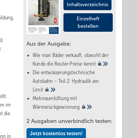
Inhaltsverzeichnis
ildung,
Einzelheft
bestellen
ll
Aus der Ausgabe:
t
Wie man Bäder verkauft, obwohl der
Kunde die Reuter-Preise
kennt
Die entwässerungstechnische
Autobahn – Teil 2: Hydraulik am
Limit
llt.
Mehrraumlüftung mit
hen im
Wärmerückgewinnung
t die
2 Ausgaben unverbindlich testen:
Jetzt kostenlos testen!
ann in