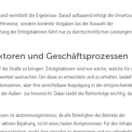
 und vermittelt die Ergebnisse. Darauf aufbauend erfolgt die Umsetzu
ge Hinweise, sondern konkrete Vorgaben bei der Auswahl der
tung der Erfolgsfaktoren führt nur zu durchschnittlichen Leistungen
ktoren und Geschäftsprozessen
f die Straße zu bringen“. Erfolgsfaktoren sind nur solche, welche für
erber ausmachen. Um diese zu entwickeln und zu erhalten, bedarf
teressieren, aber ihre unmittelbare Ausprägung in der entsprechend
n der Außen- zur Innensicht. Dabei bleibt die Reihenfolge wichtig, d
en ist abstimmungsintensiv, da alle Beteiligten des Betriebs der
 aktiven Bejahung, nicht eines faulen Kompromisses. Für den Inhabe
anzuschieben, nicht aber einseitig zu dominieren und wo erforderlic