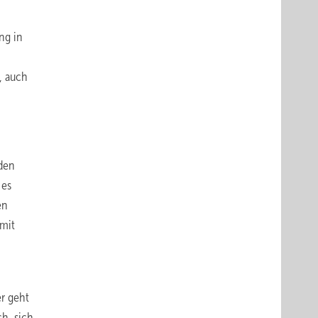
ng in
, auch
 den
 es
en
amit
r geht
h, sich