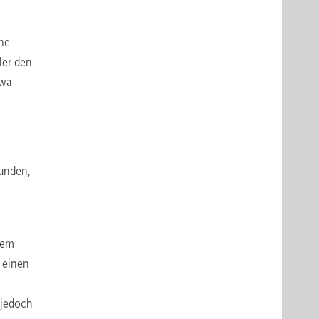
ene
ler den
twa
unden,
nem
, einen
 jedoch