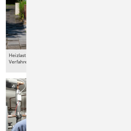
Heizlasten nach DIN/TS ­12831­-1:2020-04: Drei
Verfahren und die Qual der
Wahl
Bild: Yados
Bild 2:
Beim Energieeffizienzverteiler Yado-Share werden sämtliche
Heizkreise und Bauteilgruppen (Drei-Wege-Ventil mit Stellantrieb,
Hocheffizienzpumpen und Wärmezähler) fertig vormontiert.
Teillastbetrieb schlägt
Auslegungspunkt