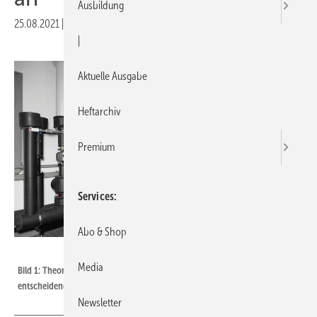
Ausbildung
25.08.2021
|
Veröffentlicht in
Ausgabe 11-2021
|
Aktuelle Ausgabe
Heftarchiv
Premium
Services
Abo & Shop
Bild: Yados
Media
Bild 1: Theorie und Praxis bestätigen, dass die Anlagenhydraulik ein
entscheidender Faktor für effizienten Betrieb ist.
Newsletter