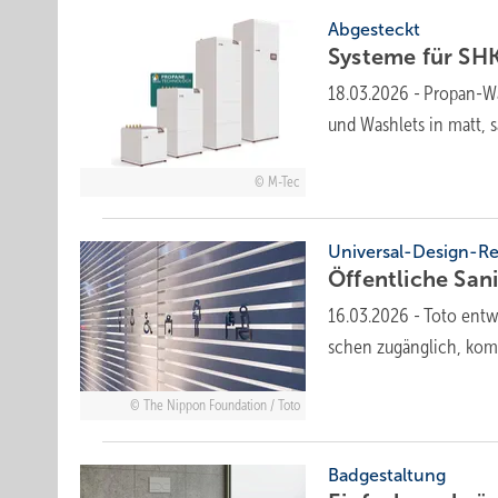
Abgesteckt
Systeme für SHK-
18.03.2026
-
Propan-Wä
und Wash­lets in matt, sa
M-Tec
Universal-Design-Re
Öffentliche Sani
16.03.2026
-
Toto entwi
schen zugäng­lich, kom­
The Nippon Foundation / Toto
Badgestaltung