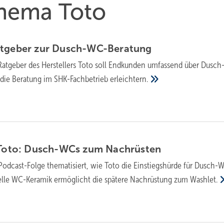
Thema Toto
­ge­ber zur
Dusch-WC-Be­ra­tung
Ratgeber des Herstellers Toto soll Endkunden umfassend über Dusc
 die Beratung im SHK-Fachbetrieb
erleichtern.
i Toto: Dusch-WCs zum
Nach­rüs­ten
Podcast-Folge thematisiert, wie Toto die Einstiegshürde für Dusch-
ielle WC-Keramik ermöglicht die spätere Nachrüstung zum
Washlet.