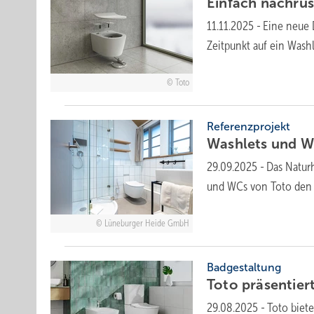
Einfach nachrü
11.11.2025
-
Eine neue 
Zeitpunkt auf ein Wash
Toto
Referenzprojekt
Washlets und WC
29.09.2025
-
Das Naturh
und WCs von Toto den 
Lüneburger Heide GmbH
Badgestaltung
Toto prä­sen­tie
29.08.2025
-
Toto biete