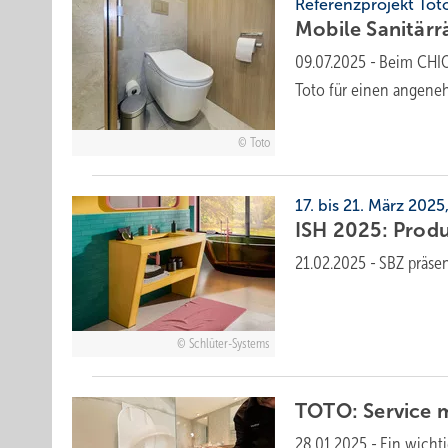
Referenzprojekt Tot
Mobile Sanitär
09.07.2025
-
Beim CHIO 
Toto für einen ange­n
Toto
17. bis 21. März 2025
ISH 2025: Produ
21.02.2025
-
SBZ präse
Schlüter-Systems
TOTO: Service m
28.01.2025
-
Ein wicht