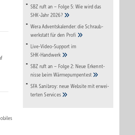
SBZ ruft an – Folge 5: Wie wird das
SHK-Jahr
2026?
Wera Adventskalender: die Schraub­
werk­statt für den
Pro­fi
Live-Video-Support im
SHK-Handwerk
uf
SBZ ruft an – Folge 2: Neue Erkennt­
nisse beim
Wärme­pumpen­test
SFA Sanibroy: neue Web­site mit erwei­
terten
Services
mobiles