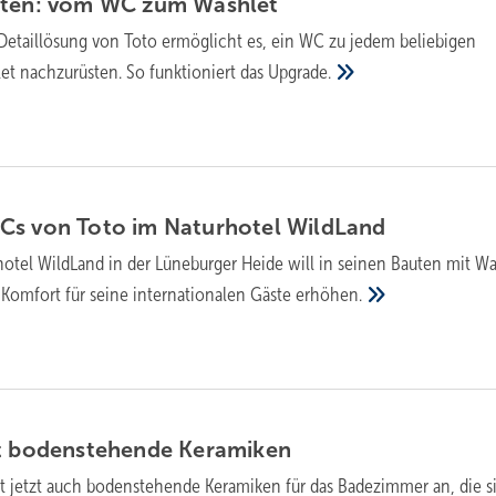
sten: vom WC zum
Washlet
Detaillösung von Toto ermöglicht es, ein WC zu jedem beliebigen
let nachzurüsten. So funktioniert das
Upgrade.
s von Toto im Na­tur­ho­tel
Wild­Land
otel WildLand in der Lüneburger Heide will in seinen Bauten mit Wa
Komfort für seine internationalen Gäste
erhöhen.
rt boden­ste­hende
Kera­mi­ken
t jetzt auch boden­ste­hen­de Kera­mi­ken für das Bade­zim­mer an, die s