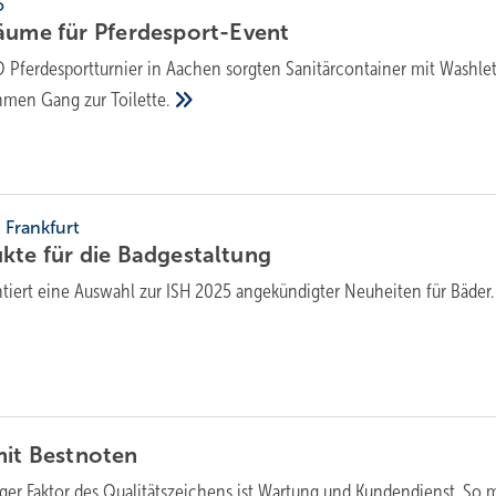
o
räume für
Pferdesport-Event
Pferde­sport­tur­nier in Aachen sorgten Sanitär­con­tainer mit Wash­le
ehmen Gang zur
Toilette.
, Frankfurt
kte für die
Badgestaltung
ntiert eine Auswahl zur ISH 2025 angekündigter Neuheiten für
Bäder.
 it
Bestnoten
iger Faktor des Qualitätszeichens ist Wartung und Kundendienst. So