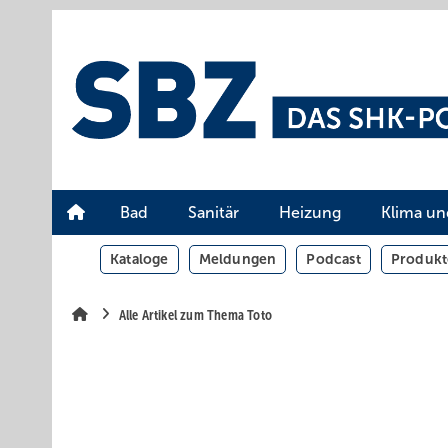
Springe
Springe
Springe
auf
auf
auf
Hauptinhalt
Hauptmenü
SiteSearch
Bad
Sanitär
Heizung
Klima un
Kataloge
Meldungen
Podcast
Produkt
Alle Artikel zum Thema Toto