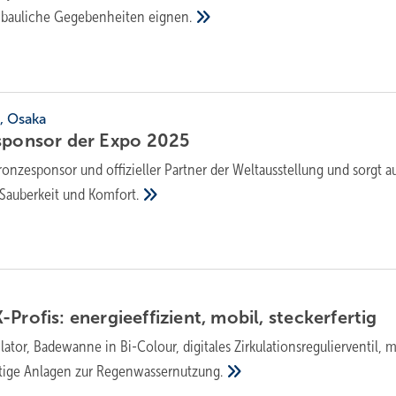
 bau­liche Gege­ben­hei­ten
eignen.
, Osaka
esponsor der Expo
2025
Bronzesponsor und offizieller Partner der Weltausstellung und sorgt a
Sauberkeit und
Komfort.
ofis: en­er­gie­ef­fi­zi­ent, mo­bil,
ste­cker­fer­tig
lator, Badewanne in Bi-Colour, digitales Zirkulationsregulierventil, 
rtige Anlagen zur
Regenwassernutzung.