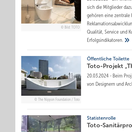
sich die Mitglieder da
gehören eine zentrale H
Reklamationsabwicklun
Bild: TOTO
Qualität, Service und 
Erfolgsindikatoren.
Öffentliche Toilette
Toto-Projekt „T
20.03.2024
-
Beim Proj
von Designern und Arc
The Nippon Foundation / Toto
Statistenrolle
Toto-Sanitärpr