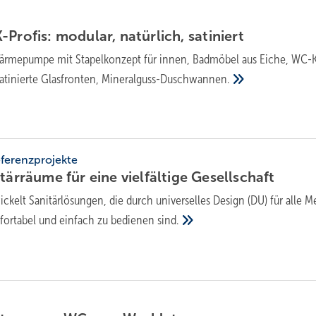
Profis: modu­lar, natür­lich,
satiniert
rmepumpe mit Stapel­kon­zept für innen, Bad­möbel aus Eiche, WC-K
ti­nierte Glas­fron­ten,
Mine­ral­guss-Dusch­wannen.
ferenzprojekte
tärräume für eine viel­fäl­tige
Gesell­schaft
ckelt Sanitär­lö­sun­gen, die durch uni­ver­sel­les Design (DU) für alle 
for­ta­bel und ein­fach zu bedie­nen
sind.