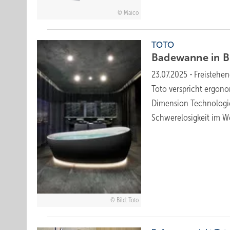
Maico
TOTO
Badewanne in
B
23.07.2025
-
Freistehe
Toto verspricht ergono
Dimension Technologie“ 
Schwerelosigkeit im
We
Bild: Toto