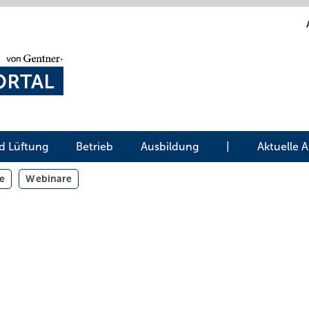
d Lüftung
Betrieb
Ausbildung
|
Aktuelle 
e
Webinare