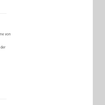
nne von
 der