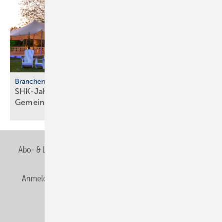
Branchentreffen
SHK-Jahreskongress 2026: Zu­kunft, Netz­werk,
Gemeinschaft
Abo- & Leserservice
AGB
Alle Inhalte chronologisch
Anmelden
Anmeldung & Registrierung
Newsletter
Datenschutz
E-Paper
Editor's choice