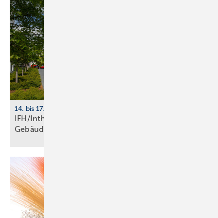
14. bis 17. April 2026, Nürnberg
IFH/Intherm 2026: Sanitär-, Haus- und
Ge­bäu­de­tech­nik