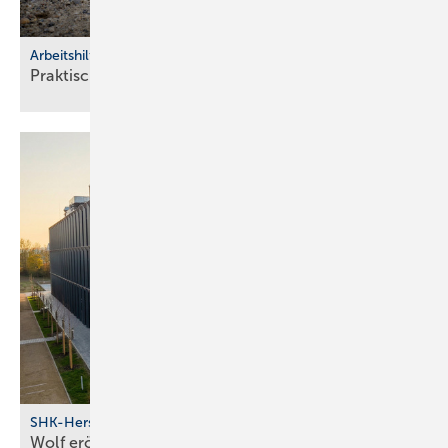
Arbeitshilfen
Praktische Hilfs­mittel für
Hand­werker
SHK-Hersteller
Wolf eröff­net modernes Bil­dungs­zent­rum in