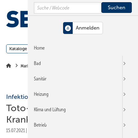
Springe
Springe
Springe
Search
auf
auf
auf
Hauptinhalt
Hauptmenü
SiteSearch
MENÜ
Home
Kataloge
Meldungen
Podcast
Produkte
Webin
Bad
Markt + Trends
Sanitär
Heizung
Infektionsprävention
Toto-WCs: Hygiene im
Klima und Lüftung
Krankenhaus verbessern
Betrieb
15.07.2021
|
Druckvorschau