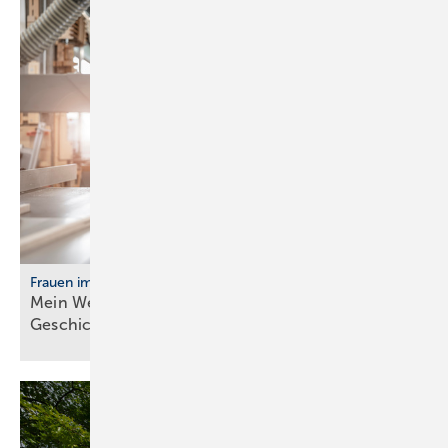
Frauen im Handwerk
Mein Weg ins Handwerk: Vier Frau­en er­zäh­len ihre
Ge­schich­te