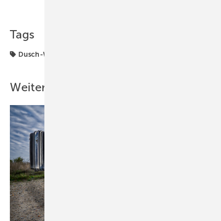
Teilen
Link kopieren
Tags
Dusch-WC
Krankenhaus
Toto
Weitere Inhalte