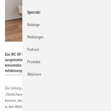
Specials
Kataloge
Meldungen
Toto
Podcast
Das WC RP von Toto ist mit speziellen Hygienetechniken
ausgestattet. Die spülrandlose WC-Keramik zusammen mit einer
Produkte
kreisenden Spültechnik (Tornado Flush) eignet sich zur
Infektionsprävention in Gesundheitseinrichtungen.
Webinare
Die Leitung des Klinikums Darmstadt legt Wert darauf, dass die Klinik
„Hotelcharakter“ hat. Patienten sollen für einen Moment vergessen
können, dass sie sich in einem Krankenhaus befinden. Insbesondere
in den Wahlleistungszimmern spiegelt sich dieser Anspruch wider. In