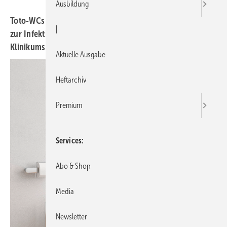
Ausbildung
Toto-WCs eignen sich aufgrund ihrer Hygienetechniken
|
zur Infektionsprävention. So wurde im Neubau des
Klinikums Darmstadt das neue Modell WC RP eingesetzt.
Aktuelle Ausgabe
Heftarchiv
Premium
Services
Abo & Shop
Media
Newsletter