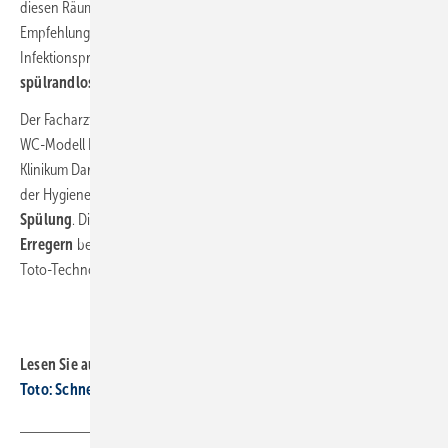
diesen Räumen entschied sich die Klinikleitung dafür, den
Empfehlungen der Kommission für Krankenhaushygiene und
Infektionsprävention vom RKI (KRINKO) zu folgen und im Badezimmer
spülrandlose WCs
einzusetzen. Die Wahl fiel auf das WC RP von Toto.
Der Facharzt für Hygiene, Prof. Dr. Klaus Dieter Zastrow, hat u.a. das
WC-Modell RP des japanischen Herstellers
Toto
begutachtet, das im
Klinikum Darmstadt in 53 Patientenzimmern zum Einsatz kommt. Eine
der Hygienetechnologien, die das WC RP integriert, ist die
kreisende
Spülung
. Die Verbreitung u.a. von multirestenten, gram-negativen
Erregern
bezeichnet Prof. Dr. Zastrow bei der Nutzung eines WCs mit
Toto-Technologie als „nahezu ausgeschlossen“.
Lesen Sie auch:
Toto: Schnell und einfach vom WC zum Dusch-WC