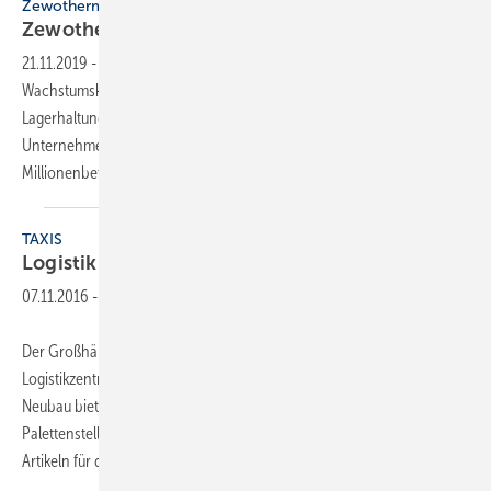
Zewotherm
Zewotherm investiert in moderne
Logistik
21.11.2019
-
Der Systemhersteller Zewotherm ist seit Jahren auf
Wachstumskurs. Auf die dadurch höheren Anforderungen an die
Lagerhaltung und die Liefer-Performance reagierte die
Unternehmensgruppe und investierte einen mittleren 1-stelligen
Millionenbetrag.
TAXIS
Logistik neu
aufgestellt
07.11.2016
-
Der Großhändler Taxis hat in Cleebronn bei Heilbronn ein neues
Logistikzentrum in Betrieb genommen. Der gut 13 000 m² große
Neubau bietet unter anderem Platz für bis zu 14 800
Palettenstellplätze. Der tägliche Wareneingang soll bei gut 1000
Artikeln für die Haustechnik liegen und bei rund
300 t...