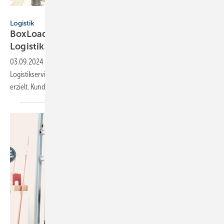
GC-Gruppe
Logistik
BoxLoad Mini: So nutzt das Fach­hand­werk den
Logistik­service
03.09.2024
-
Mit BoxLoad Mini liefert die GC-Gruppe einen
Logistikservice, der mit einer kleinen Box große Wirkung
erzielt. Kunden sprechen über ihre
Erfahrungen.