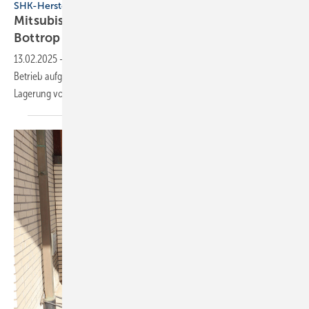
SHK-Hersteller
Mitsubishi Electric er­öff­net Lo­gis­tik­zen­trum in
Bot­trop
13.02.2025
-
Das neue Logistikzentrum von Mitsubishi Electric hat den
Betrieb aufgenommen. Das Zentrallager wurde speziell für die
Lagerung von Wärmepumpen
konzipiert.