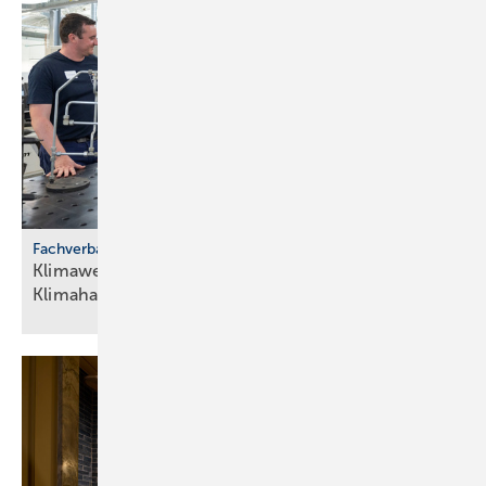
Fachverband SHK Berlin
Klimawerkstatt Berlin: Neuer Bil­dungs­ort für
Klima­handwerke