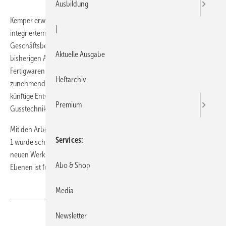
Ausbildung
Kemper erweitert den Standort Olpe um ein neues Armaturenwerk mit
|
integriertem Logistikzentrum. Durch kontinuierliches Wachstum im
Geschäftsbereich Gebäudetechnik sei die maximale Auslastung der
Aktuelle Ausgabe
bisherigen Armaturenfertigung in Werk I erreicht worden. Teile des
Fertigwaren- und Zentrallagers wurden bereits ausgelagert. Der
Heftarchiv
zunehmende Platzmangel und weitere Faktoren mit Hinblick auf die
künftige Entwicklung der Geschäftsbereiche Gebäudetechnik und
Premium
Gusstechnik machen den Neubau dringend erforderlich.
Mit den Arbeiten auf dem neuen Areal im direkten Anschluss an Werk
Services
1 wurde schon begonnen. Die Fertigstellung und Inbetriebnahme des
neuen Werks mit einer Gesamtfläche von rund 12300 m² auf zwei
Abo & Shop
Ebenen ist für das Jahr 2015 geplant.
Media
Newsletter
Teilen
Link kopieren