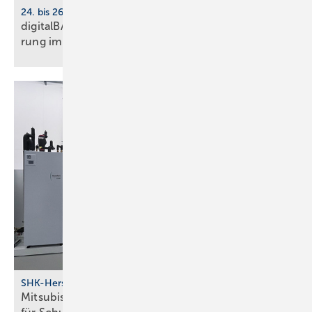
24. bis 26. März 2026, Köln
digitalBAU 2026: BVBS-Programm zur Digi­ta­li­sie­
rung im
Bau­wesen
SHK-Hersteller
Mitsubishi Electric schafft in Ham­burg mehr Raum