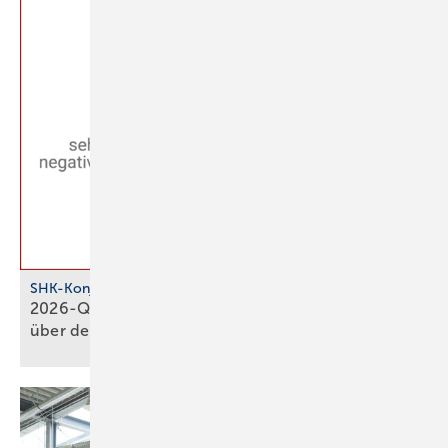
SHK-Konjunkturbarometer
2026-Q1: SHK-Geschäftsklima stagniert knapp
über der
Null