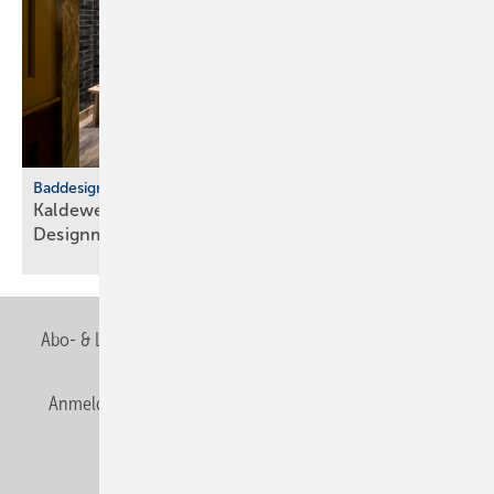
Baddesign
Kaldewei: Badkultur trifft euro­päische
Design­metropolen
Abo- & Leserservice
AGB
Alle Inhalte chronologisch
Anmelden
Anmeldung & Registrierung
Newsletter
Datenschutz
E-Paper
Editor's choice