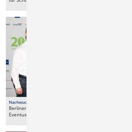
für
Schu­lungen
Nachwuchskräfte
Berliner SHK: Frei­spre­chung und
Even­tus­preis-Ju­bi­lä­um