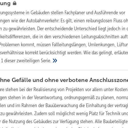
anung
ungssysteme in Gebäuden stellen Fachplaner und Ausführende vor
ngen wie der Autobahnverkehr: Es gilt, einen reibungslosen Fluss o
 zu gewährleisten. Der entscheidende Unterschied liegt jedoch in 
itsdifferenzen, die in den verschiedenen Leitungsabschnitten auft
u Problemen kommt, müssen Fallleitungslängen, Umlenkungen, Lüftu
erhältnisse korrekt berücksichtigt werden. Wie das gelingt, erläute
 1 dieser zweiteiligen
Serie.
hne Gefälle und ohne verbotene
Anschlusszon
eure stehen bei der Realisierung von Projekten vor allem unter Koste
gegen stehen in der Verantwortung, ordnungsgemäß zu planen, norma
llen und im Rahmen der Bauüberwachung die Einhaltung der vertrag
 zu gewährleisten. Zudem soll möglichst wenig Platz für Technik un
r die Nutzung des Gebäudes zur Verfügung stehen. Alle Baubeteiligte