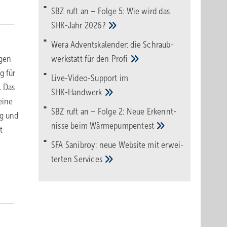
SBZ ruft an – Folge 5: Wie wird das
SHK-Jahr
2026?
Wera Adventskalender: die Schraub­
ngen
werk­statt für den
Pro­fi
g für
Live-Video-Support im
. Das
SHK-Handwerk
eine
SBZ ruft an – Folge 2: Neue Erkennt­
ng und
nisse beim
Wärme­pumpen­test
t
SFA Sanibroy: neue Web­site mit erwei­
terten
Services