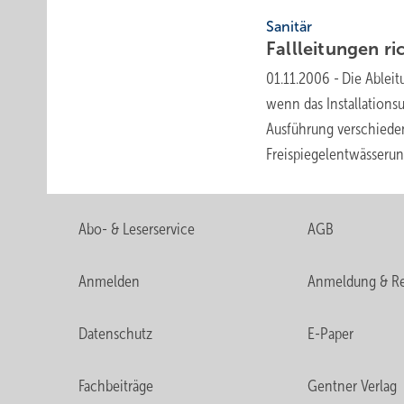
Sanitär
Fallleitungen ri
01.11.2006
-
Die Ableit
wenn das Installationsu
Ausführung verschieden
Freispiegelentwässeru
Abo- & Leserservice
AGB
Anmelden
Anmeldung & Re
Datenschutz
E-Paper
Fachbeiträge
Gentner Verlag