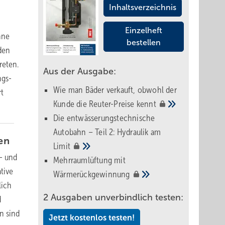
Inhaltsverzeichnis
Einzelheft
hne
bestellen
den
reten.
Aus der Ausgabe:
ngs­
Wie man Bäder verkauft, obwohl der
rt
Kunde die Reuter-Preise
kennt
Die entwässerungstechnische
Autobahn – Teil 2: Hydraulik am
en
Limit
n- und
Mehrraumlüftung mit
tive
Wärmerückgewinnung
lich
2 Ausgaben unverbindlich testen:
d
n sind
Jetzt kostenlos testen!