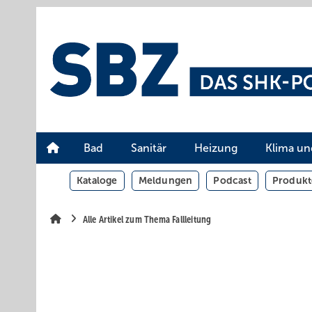
Springe
Springe
Springe
auf
auf
auf
Hauptinhalt
Hauptmenü
SiteSearch
Bad
Sanitär
Heizung
Klima un
Kataloge
Meldungen
Podcast
Produkt
Alle Artikel zum Thema Fallleitung