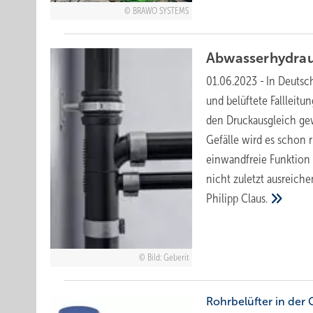
BRAWO SYSTEMS
Abwasserhydraul
01.06.2023
-
In Deutsc
und belüftete Fallleitu
den Druckausgleich gew
Gefälle wird es schon 
einwandfreie Funktion 
nicht zuletzt ausreich
Philipp
Claus.
Bild: Geberit
Rohrbelüfter in de