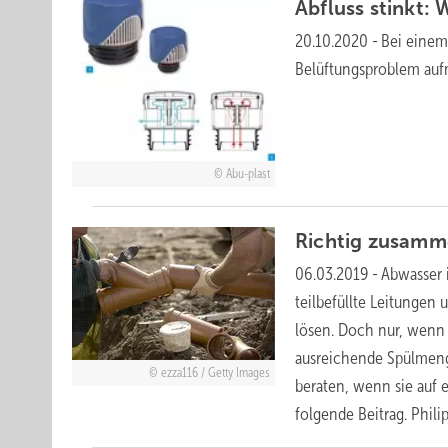
Abfluss stinkt
20.10.2020
-
Bei einem
Belüftungsproblem aufm
Abu-plast
Richtig zusamm
06.03.2019
-
Abwasser 
teilbefüllte Leitungen 
lösen. Doch nur, wenn 
ausreichende Spülmeng
ezza116 / Getty Images
beraten, wenn sie auf 
folgende Beitrag. Phili