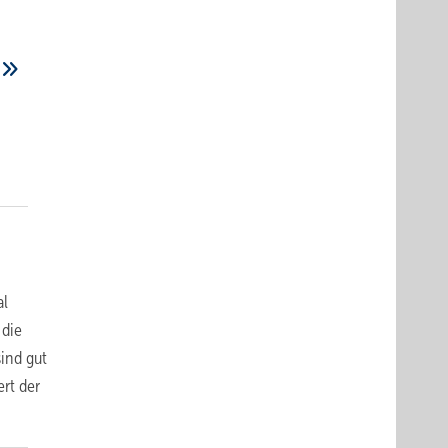
al
 die
ind gut
rt der