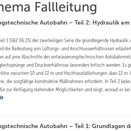
hema Fallleitung
gstechnische Autobahn – Teil 2: Hydraulik am
il 1 (SBZ 06.25) der zweiteiligen Serie die grundlegende Hydraulik, 
 die Bedeutung von Lüftungs- und Anschlussverhältnissen erläutert
 nun auf jene Abschnitte des entwässerungstechnischen Autobahnnetz
eitssprünge und Druckverhältnisse besonders kritisch werden. Es 
r Höhe zwischen 10 und 22 m und Hochhausfallleitungen über 22 m. 
e, die sorgfältige konstruktive Maßnahmen erfordern. In Teil 2 bele
für zur Verfügung stehenden Möglichkeiten und zeigt, worauf es bei
gstechnische Autobahn – Teil 1: Grundlagen d