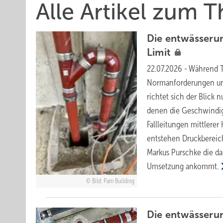
Alle Artikel zum T
Die entwässerun
Limit
22.07.2026
-
Während Te
Norm­anforderungen und
richtet sich der Blick
denen die Geschwindigk
Fallleitungen mittlere
entstehen Druckbereich
Markus Purschke die da
Umsetzung
ankommt.
Bild: Pam Building
Die entwässerun