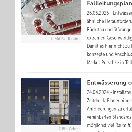
Fallleitungspl
26.06.2026
-
Entwässer
ähnliche Herausforderu
Rückstau und Störungen
extremen Geschwindigke
Bild: Pam Building
Damit es hier nicht z
konzepte und Anschlussv
Markus Purschke in Teil
Entwässerung o
24.04.2024
-
Installat
Zeitdruck. Planer hin
Anforderungen zu erfü
vereinbarten Standards
möglichst viel Raum fü
Bild: Geberit