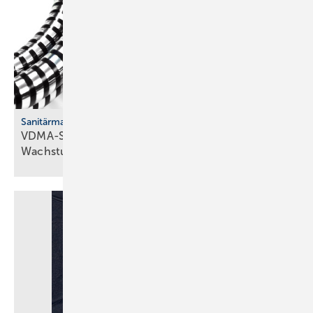
Sanitärmarkt
VDMA-Studie: Han­dels­mar­ken er­rei­chen
Wachs­tums­gren­zen