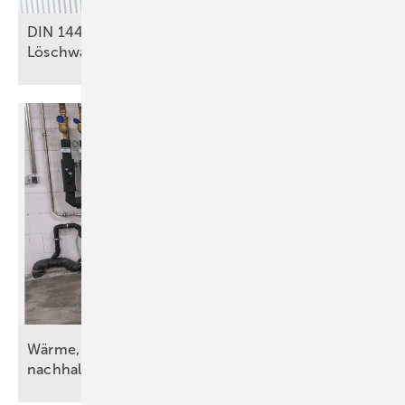
DIN 14462: Was für SHK-Betriebe zu
Löschwasseranlagen relevant
ist
Wärme, Kälte, Wasser und Strom – vorsätzlich
nachhaltig