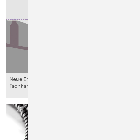
Neue Entwässerungsvorgaben fordern Planer,
Fachhandwerk und
Betreiber