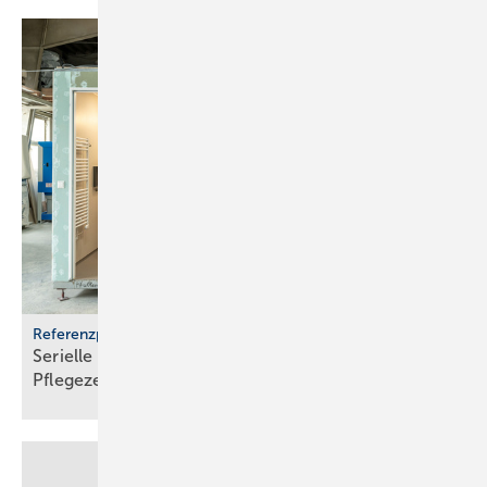
Referenzprojekt Geberit
Serielle Badfertigung im Pful­len­dor­fer
Pfle­ge­zen­trum