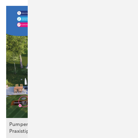
Pu mpensysteme: Technik, Normen und
Praxistipps für
SHK-Betriebe