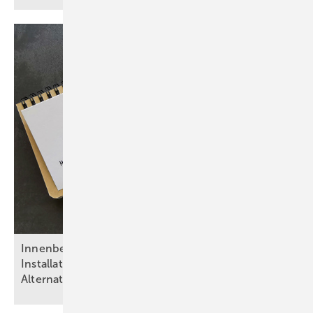
Inn enbeschichtungen in Trinkwasser-
Installationen: Risiken, Regelwerke,
Alternativen