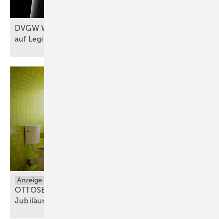
DVGW W 551-1 (A): Probennahmen
auf Legionellen im
Fokus
Anzeige
OTTOSEAL® S 100: Gewinnspiel zum 50-jährigen
Jubiläum