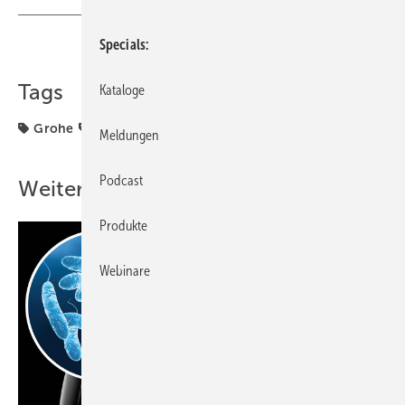
Specials
Teilen
Link kopieren
Tags
Kataloge
Grohe
Installationssystem
Sanitär
Meldungen
Podcast
Weitere Inhalte
Produkte
Webinare