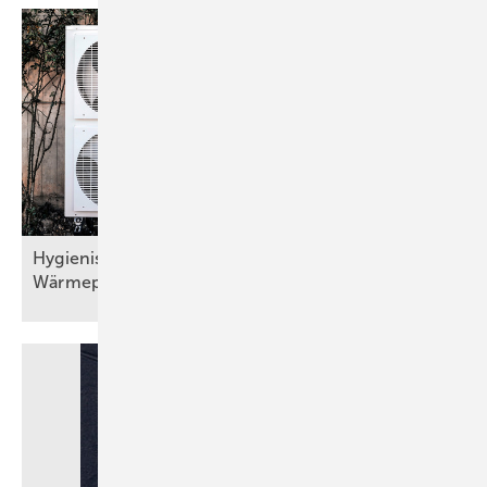
Hygienisch sichere Trinkwassererwärmung bei
Wärmepumpen