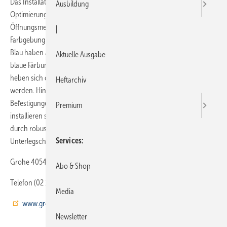
Das Installationssystem Rapid SL von Grohe wurde einer Rundum-
Ausbildung
Optimierung unterzogen. Zu den Neuerungen gehören ein optimierter
Öffnungsmechanismus der Verpackung mit Zugband und eine neue
|
Farbgebung des Installationssystems. Neben dem Rahmen in Grohe
Blau haben auch die funktionalen Kernelemente des Produktes eine
Aktuelle Ausgabe
blaue Färbung erhalten, um sie deutlich zu kennzeichnen. In Signalrot
heben sich dagegen die Teile ab, die nach dem Einbau entsorgt
Heftarchiv
werden. Hinsichtlich der Funktionalität wurden unter anderem die
Befestigungen so verbessert, dass sie noch sicherer und schneller zu
Premium
installieren sind. Die Belastbarkeit der Elemente ist beispielsweise
durch robuste Befestigungsschrauben mit angeformten
Services
Unterlegscheiben und Dübeln aus Nylon gegeben.
Grohe 40545 Düsseldorf
Abo & Shop
Telefon (02 11) 91 30-30 00
Media
www.grohe.com
Newsletter