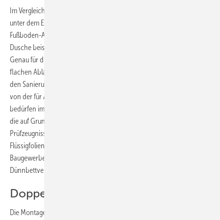
Im Vergleich zur klassischen Folien-Abdichtung nach DIN 18195-5
unter dem Estrich sind nur im Dünnbettverfahren die geringen
Fußboden-Aufbauhöhen möglich, durch die eine bodengleiche
Dusche beispielsweise in einem Altbau überhaupt erst realisierbar ist.
Genau für diesen Einsatzbereich hat Sys­tem­anbieter Viega den
flachen Ablauf im Programm, der mit einer Bauhöhe von 70 mm für
den Sanierungsmarkt geeignet ist. Ver­bund­abdichtungen sind nicht
von der für Abdichtungen geltenden DIN 18195 erfasst, sondern
bedürfen im geregelten Bereich einer bauaufsichtlichen Zulassung,
die auf Grundlage eines allgemeinen bauaufsichtlichen
Prüfzeugnisses (ABP) erteilt wird. Die Anforderungen an die
Flüssigfolien werden im Merkblatt des Zentralverbands des Deutschen
Baugewerbes (ZDB) auch „Abdichtungen im Verbund“ genannten
Dünnbettverfahren geregelt.
Doppelt hält besser
Die Montage der bodengleichen Entwässerungssysteme in Dünnbett-