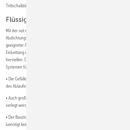
Trittschalldämmung geschützt sind.
Flüssigfolien sicherer
Mit der seit rund einem Jahrzehnt auf dem Markt etablierten
Abdichtungstechnik mit Flüssigfolien lässt sich hingegen unter Einsatz
geeigneter Ablaufsysteme und modifizierter Werkstoffe eine dichte
Einbettung der Bodenabläufe in den Estrich auf der Dämmung
herstellen. Diese ,,nasse’’ Bauweise weist gegenüber anderen
Systemen für bodengleiche Duschen entscheidende Merkmale auf:
• Die Gefälleausbildung zum Ablauf hin und somit auch die Position
des Ablaufes kann vom Fliesenleger individuell gestaltet werden.
• Auch großflächige Fliesen können problemlos auf dem Estrich
verlegt werden.
• Der Baustoff Estrich befindet sich auf der Baustelle und man
benötigt kein zusätzliches Element.