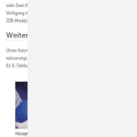
oder Zwei-Komponenten-Dichtmassen auf Reaktionsharz-basis zur
Verfügung stehen. Die Viega-Entwässerungssysteme sind für alle im
ZDB-Merkblatt aufgeführten Abdichtungen geeignet.
Weitere Informationen
Unser Autor Patrick Schäfer ist Produktmanager Ent­
wässerungstechnik bei Viega in 57428 Attendorn, Tele-fon (0 27 22)
61-0, Telefax (0 27 22) 61-14 15, E-Mail:
pschaefer@viega.de
Flüssigfolie aufbringen, die Dichtmanschette einlegen und mit der