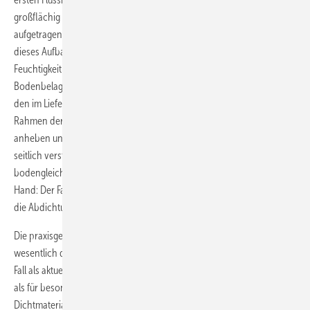
großflächig den Rinnenflansch mit dem Fußboden. Die anschließend
aufgetragene zweite Dichtschicht sorgt für die innige Verbindung
dieses Aufbaus, der so dauerhaft zuverlässig das Eindringen von
Feuchtigkeit verhindert. Wie stark anschließend der keramische
Bodenbelag einschließlich Kleber ausfällt, spielt dabei keine Rolle: Mit
den im Lieferumfang enthaltenen Distanzstücken lässt sich der
Rahmen der Visign-Duschrinne immer exakt auf Fliesenniveau
anheben und noch bis zu 5 mm aus der Mitte heraus in jede Richtung
seitlich verstellen. Im Idealfall arbeiten bei der Erstellung solcher
bodengleicher Abläufe Fachinstallateur und Fliesenleger Hand in
Hand: Der Fachhandwerker setzt den Ablauf, der Fliesenleger sorgt für
die Abdichtung und verlegt die Fliesen.
Die praxisgerechten Eigenschaften der Dünnbettabdichtung haben ­
wesentlich dazu beigetragen, dass dieses Verfahren heute auf jeden
Fall als ­aktueller Stand der Technik anzusehen ist. Dies gilt umso mehr,
als für besonders be­anspruchte Sanitäranlagen zusätzlich spe­zielle
Dicht­materialien beispielsweise aus Kunststoffdispersionsmaterialien