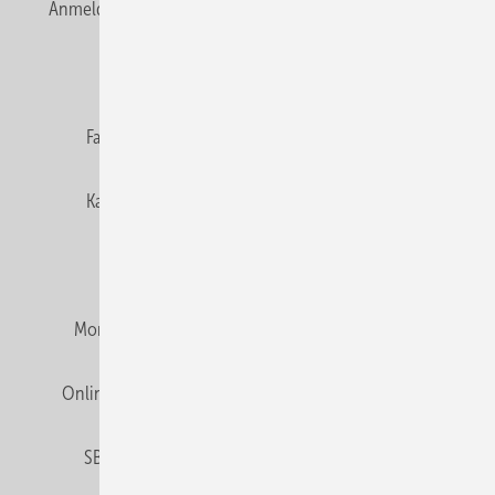
Anmelden
Anmeldung & Registrierung
Newsletter
Datenschutz
E-Paper
Editor's choice
Fachbeiträge
Gentner Verlag
Impressum
Karriere bei Gentner
Team
Mediaservice
Mitgliedschaften und Engagement
Montagezeiten Heizung
Montagezeiten Sanitär
Online Mediadaten
Privacy Manager
RSS-Feed
SBZ abonnieren
Veranstaltungen / Webinare