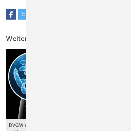
Weitere Inhalte
DVGW W 551-1 (A): Probennahmen