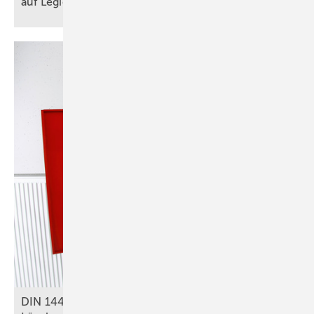
auf Legionellen im
Fokus
DIN 14462: Was für SHK-Betriebe zu