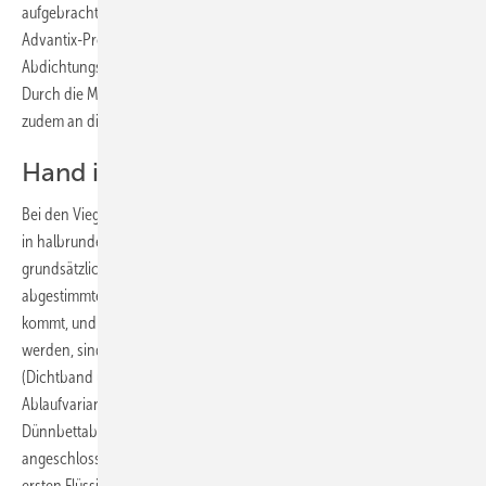
aufgebracht. Aufgrund der flexiblen Dünnbettabläufe aus dem
Advantix-Programm ist der Handwerker in der Lage, die Höhe des
Abdichtungsflansches ­exakt an die Bodenverhältnisse anzupassen.
Durch die Möglichkeit einer Seitenverstellung des Rostes kann dieses
zudem an die Fliesenhöhe und das Fliesenraster angepasst werden.
Hand in Hand
Bei den Viega-Visign-Duschrinnen wie auch den neuen Eckabläufen
in halbrunder oder dreieckiger Ausführung erfolgt die Abdichtung
grundsätzlich mit dem Dünnbettverfahren. Damit das aufeinander
abgestimmte Abdichtungssystem auch auf der Baustelle zum Einsatz
kommt, und somit mögliche Bauschäden dauerhaft vermieden
werden, sind hier bereits sämtliche Abdichtungskomponenten
(Dichtband und Kleber) im Lieferumfang enthalten. Bei diesen
Ablaufvarianten wird, genauso wie bei den konventionellen
Dünnbettabläufen, zunächst der Grundkörper gesetzt und der Ablauf
angeschlossen. Nach Aushärten des Estrichs und Aufbringen der
ersten Flüssigfolie überbrückt ein mit Spezialkleber fixiertes Dichtband