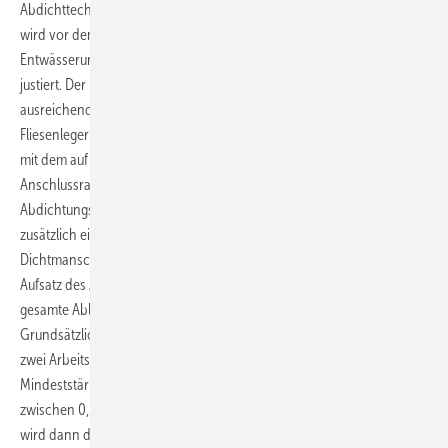
Abdichttechnik erfolgt nach einem bestimmten Schema. Zunächst
wird vor dem Schütten des Estrichs der Ablaufkörper montiert, an die
Entwässerungsleitung angeschlossen und das Aufstockelement
justiert. Der Bodenaufbau muss dabei auf jeden Fall mit einem
ausreichenden Gefälle zum Ablauf verlegt werden. Die erste vom
Fliesenleger aufgebrachte dichtende Schicht verbindet sich intensiv
mit dem auf dem Bodenaufbau aufliegenden gelochten Kunststoff-
Anschlussrand, beispielsweise des Advantix Plus-
Abdichtungsflansches. In die noch feuchte Dichtschicht wird nun
zusätzlich eine deutlich über den Flansch hinausreichende
Dichtmanschette eingelegt. Durch die jetzt aufzutragende, bis an den
Aufsatz des Ablaufes heranreichende Flüssigabdichtung ist die
gesamte Ablaufkonstruktion damit in den Dichtverbund integriert.
Grundsätzlich müssen die wasserdichten Schichten in mindestens
zwei Arbeitsgängen auf den Estrich aufgebracht werden. Die
Mindeststärke der getrockneten Abdichtung liegt je nach Material
zwischen 0,5 und 2mm. Auf die zweite getrocknete Abdichtschicht
wird dann direkt mit Fliesenkleber der keramische Bodenbelag