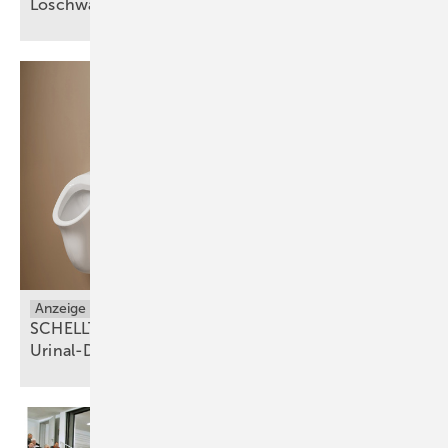
Löschwasseranlagen relevant
ist
Anzeige
Sanitäranlagen
SCHELLTRONIC E² – der innovative Aufputz-
Urinal-Druckspüler für moderne
Sanitäranlagen