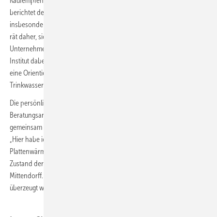
Kaufempfehlung für chemiefreien Kalkschutz auszusprechen,
berichtet der erfahrene Installateur. Die Skepsis sei groß,
insbesondere in Bezug auf die Wirksamkeit und Leistungsfähigkeit. Er
rät daher, sich die ­Referenzen des Herstellers anzuschauen. „Da sind
Unternehmen wie Center Parcs, Swarovski oder das Max-Planck-
Institut dabei“, so der Fachmann. Auch DVGW-Zertifizierungen sind
eine Orientierungshilfe für nachgewiesene Wirksamkeit und
Trinkwasserkonformität.
Die persönlich eindrucksvollste Erfahrung zu Beginn seines
Beratungsangebotes für chemiefreien Kalkschutz war ein Pilotprojekt
gemeinsam mit einem Café-Betreiber und einer großen Kaffeemarke.
„Hier habe ich nach sechs Monaten Betrieb eigenhändig den
Plattenwärmeübertrager für eine Sichtprüfung ausgebaut und der
Zustand der Wärmeübertragerflächen war einwandfrei“, erinnert sich
Mittendorff. „Das war der Punkt, an dem ich schlussendlich vollends
überzeugt war.“