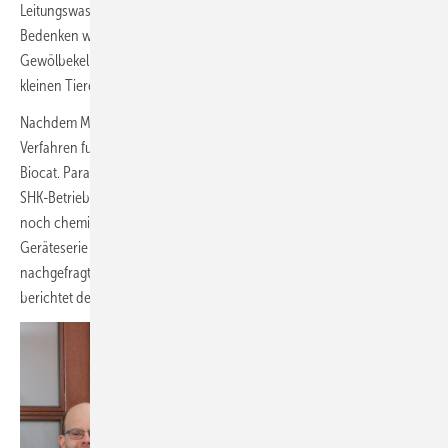
Leitungswasser“, ergänzt der SHK-Fachmann. „Außerdem hatten wir
Bedenken wegen der Trinkwasserhygiene. Wir haben einen alten
Gewölbekeller, in dem es auch Kellerasseln gibt. Leider haben wir die
kleinen Tiere immer wieder in unserem Solebehälter gefunden.“
Nachdem Mittendorff davon überzeugt war, dass das chemiefreie
Verfahren funktioniert, installierte er zu Hause eine Kalkschutzanlage
Biocat. Parallel dazu hat er die Anlagen in das Produkt­angebot seines
SHK-Betriebes mitaufgenommen. „Seitdem verbaue ich zu 99 % nur
noch chemiefreien Kalkschutz. Bei Hausbesitzern ist die
Geräteserie KLS wegen des Leckageschutzmoduls sehr stark
nachgefragt, ansonsten ist die Geräteserie KS 3000 unser Topseller“,
berichtet der Installateur.