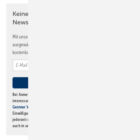
Keine Zeit? Kein Problem mit dem SBZ
Newsletter!
Mit unserem Newsletter erhalten Sie regelmäßig von uns
ausgewählte Informationen und Neuigkeiten, gebündelt und
kostenlos direkt ins Postfach.
Bei Anmeldung zu diesem Newsletter bin ich damit einverstanden, über
interessante Verlags- und Online-Angebote
der Marken der Alfons W.
Gentner Verlag GmbH & Co. KG
informiert zu werden. Diese
Einwilligung kann ich jederzeit widerrufen und eine Abmeldung ist
jederzeit möglich. Informationen zum Umgang mit Daten finden Sie
auch in unserer
Datenschutzerklärung
.