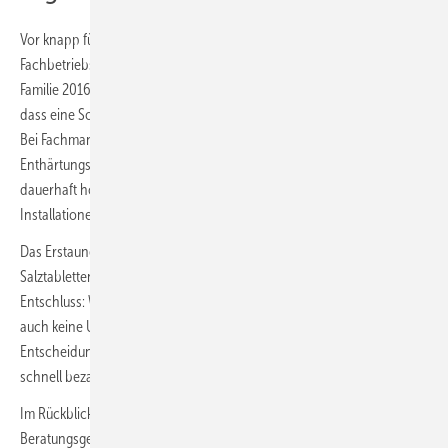
Vor knapp fünf Jahren kreuzten sich dann die Wege des SHK-
Fachbetriebs und der Familie Kleine aus Minden. Nachdem die junge
Familie 2016 ihr neues Eigenheim bezogen hatte, stand schnell fest,
dass eine Solaranlage den Energiebedarf des Hauses decken sollte.
Bei Fachmann Mittendorff wollten sie sich eigentlich zu
Enthärtungsanlagen beraten lassen. Es war klar, dass bei den
dauerhaft hohen Temperaturen der Solaranlage ein Schutz der
Installationen ratsam ist, um Schäden zu vermeiden.
Das Erstaunen darüber, dass es umweltverträglichere Alternativen zu
Salztabletten und Säckeschleppen gibt, wich schnell einem
Entschluss: Wenn schon regenerativ erzeugte Energie, dann bitte
auch keine Umweltbelastung durch eine Enthärtungsanlage. Die
Entscheidung für chemiefreien Kalkschutz hat sich für Familie Kleine
schnell bezahlt gemacht.
Im Rückblick erinnert sich Sven Kleine noch gut an das erste
Beratungsgespräch. „Wir hatten damals gerade die Solaranlage auf