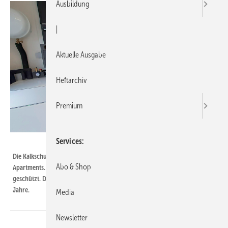
Ausbildung
|
Aktuelle Ausgabe
Heftarchiv
Premium
Services
Bild: Nico Mittendorff
Die Kalkschutzanlage Biocat KS 6500 in einem Mehrfamilienhaus mit elf
Abo & Shop
Apartments. Bis zu 2640 l/d werden zuverlässig vor Kalksteinbildung
geschützt. Der Wechsel des Katalysator-Granulats erfolgt nur alle fünf
Jahre.
Media
Newsletter