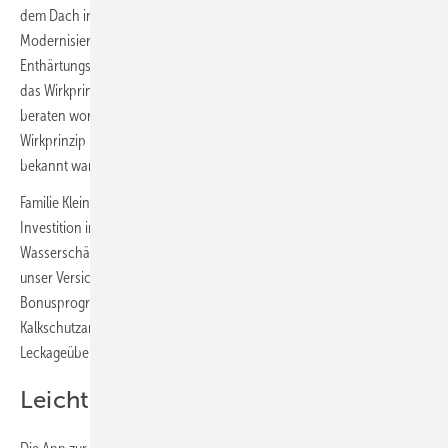
dem Dach installieren lassen und uns im Zuge der
Modernisierungsmaßnahmen bei unserem Installateur über
Enthärtungsanlagen informiert. Aber dann hat uns Herr Mittendorff
das Wirkprinzip der Biomineralisierung erklärt. Wir sind hier sehr gut
beraten worden. Parallel haben wir selbstständig noch zum
Wirkprinzip recherchiert, weil uns das Verfahren seinerzeit nicht
bekannt war“, erläutert der Familienvater.
Familie Kleine hat auch davon gehört, dass einige Versicherungen die
Investition in hauswassertechnische Anlagen bezuschussen, wenn
Wasserschäden dadurch verhindert werden können. „Leider hatte
unser Versicherer damals noch kein entsprechendes
Bonusprogramm“, führt Kleine fort. „Trotzdem haben wir uns für die
Kalkschutzanlage ­Biocat KLS entschieden, weil uns die automatische
Leckageüberwachung am Herzen lag.“
Leichtes Handling im Betriebsalltag