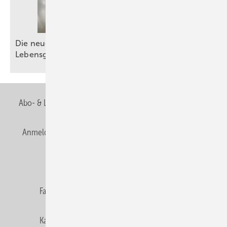
Die neue DIN EN 1717: Schutz der
Lebensgrundlage
Trinkwasser
Abo- & Leserservice
AGB
Alle Inhalte chronologisch
Anmelden
Anmeldung & Registrierung
Newsletter
Datenschutz
E-Paper
Editor's choice
Fachbeiträge
Gentner Verlag
Impressum
Karriere bei Gentner
Team
Mediaservice