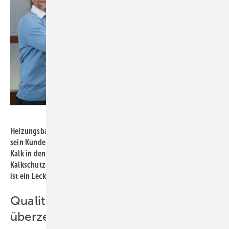
Bild: Watercryst
Heizungsbaumeister und SHK-Unternehmer Nico Mittendorff und
sein Kunde Sven Kleine, der sich zum Schutz vor Schäden durch
Kalk in den Kalt- und Warmwasserinstallationen für das
Kalkschutzgerät Bocat KLS entschieden hat. Bei diesem Modell
ist ein Leckageschutz serienmäßig inklusive.
Qualität und Wirksamkeit
überzeugen