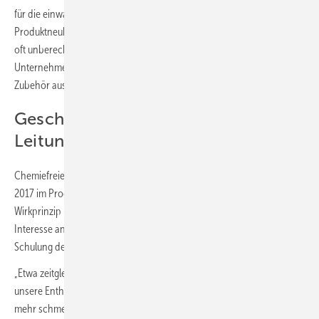
für die einwandfreie Funktionalität ist ein wichtiger Bestandteil eines
Produktneukaufes. Minderwertige Arbeit oder Produktmängel haben
oft unberechenbare Kosten zur Folge.“ Deshalb spricht sich das
Unternehmen klar für bewährte Markenprodukte und hochwertiges
Zubehör aus.
Geschmackserlebnis
Leitungswasser
Chemiefreie Kalkschutzanlagen hat der SHK-Betrieb jetzt schon seit
2017 im Programm. Aufmerksam wurde Mittendorff auf das moderne
Wirkprinzip über den Großhandel. Es gab dort einen Infotag, der sein
Interesse an dem Produkt weckte. Im Anschluss daran hat er eine
Schulung des Herstellers Watercryst besucht.
„Etwa zeitgleich hatten wir zu Hause die Entscheidung getroffen,
unsere Enthärtungsanlage zu deinstallieren, weil uns das Wasser nicht
mehr schmeckte. Meine Frau und ich trinken viel und gerne