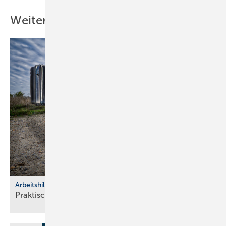
Weitere Inhalte
Arbeitshilfen
Praktische Hilfs­mittel für
Hand­werker