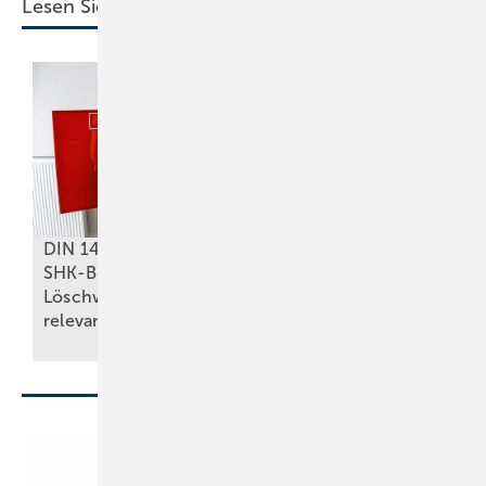
Lesen Sie auch:
DIN 14462: Was für
Mehr Flexibilität,
SHK-Betriebe zu
Lösungskompetenz
Löschwasseranlagen
und Kundennähe im
relevant
ist
Fokus