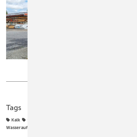
Bild: Nico Mittendorff
Teilen
Link kopieren
Tags
Kalk
Sanitär
Trinkwasser-Installation
Wasseraufbereitung