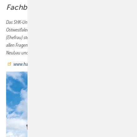
Fachbetrieb Nico Mittendorff
Das SHK-Unternehmen Nico ­Mittendorff ist in Minden (Region ­
Ostwestfalen-Lippe) ansässig. Mit vier Monteuren und einer Bürokraft
(Ehefrau) steht der Fachmann seinen Kundinnen und Kunden bei ­
allen ­Fragen rund um die Heizungs-, ­Sanitär- und Solartechnik für
Neubau und Sanierung partnerschaftlich und kompetent zur Seite.
www.haustechnik-minden.de