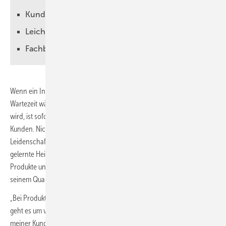
Kundenberatung mit starken Argumenten
Leichtes Handling im Betriebsalltag
Fachbetrieb Nico Mittendorff
Wenn ein Installateur Malvorlagen für die Kleinsten anbietet, damit die
Wartezeit während der Beratung für die Großen nicht zu langweilig
wird, ist sofort klar: Hier nimmt sich jemand richtig Zeit für seine
Kunden. Nico Mittendorff ist Fachhandwerker aus Überzeugung und
Leidenschaft. Schon auf der Unternehmens-Homepage zeigt der
gelernte Heizungsbaumeister, dass ihm ehrlich an der Qualität seiner
Produkte und Dienstleistungen gelegen ist und dass es sich bei
seinem Qualitätsversprechen nicht um eine leere Floskel handelt.
„Bei Produkten aus den Bereichen Sanitär, Trinkwasser oder Heizung
geht es um viel, nämlich um die Gesundheit und das Wohlbefinden
meiner Kunden“, betont Mittendorff. „Die Montage als Voraussetzung