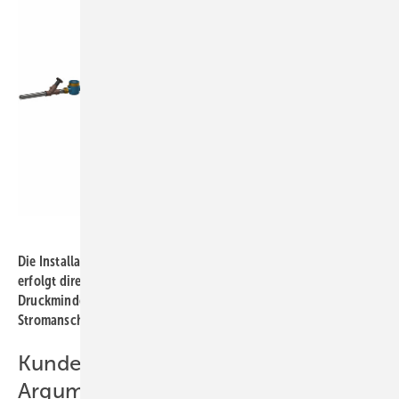
Bild: Watercryst
Die Installation der chemiefrei ­arbeitenden Kalkschutzgeräte
erfolgt direkt am Haupt­wassereingang nach dem ­Wasserzähler,
Druckminderer und Hauswasserfilter. ­Benötigt werden ein
Stromanschluss (230 V) und ein freier Auslauf zum Abfluss.
Kundenberatung mit starken
Argumenten