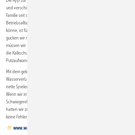
Die App zur Anlagensteuerung und Kontrolle von Wasserverbrauch
und verschiedenen Daten der Trinkwasser-Installation nutzt die junge
Familie seit dem Tag der Inbetriebnahme. Die Frage, was er über den
Betriebs­alltag mit einer chemiefreien Kalkschutzanlage erzählen
könne, ist für Hausbesitzer Kleine schnell beantwortet: „Ab und zu
gucken wir mal in die App, ansonsten, steuerungstechnisch oder so,
müssen wir nie eingreifen. Eigentlich kriegen wir gar nicht mit, dass
die Kalkschutzanlage läuft. Gespült wird nachts, alle drei Tage, und der
Putzaufwand ist jetzt auch geringer.“
Mit dem gelegentlichen Blick in die App behält die Familie den
Wasserverbrauch im Auge. „Ehrlicherweise ist die App auch eine ganz
nette Spielerei, sämtliche Verbrauchswerte werden ja aufgezeichnet.
Wenn wir im Urlaub sind, sehen wir immer direkt, wenn die
Schwiegereltern die Blumen im Garten gießen. Einen Wasserstopp
h atten wir zum Glück noch nie und dementsprechend auch noch
keine Fehlermeldung an der Anlage“, fasst Kleine zusammen.
www.watercryst.com