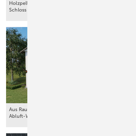
Holzpellets sichern die Grundlast im Kloster und
Schloss
Salem
Aus Raumluft wird Heizkraft mit
Abluft-Wärmepumpen