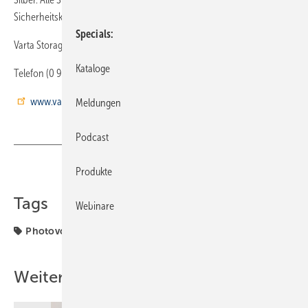
Sicherheitskonzept
Specials
Varta Storage 86720 Nördlingen
Kataloge
Telefon (0 90 81) 2 40 86 60
www.varta-storage.com
Meldungen
Podcast
Produkte
Teilen
Link kopieren
Tags
Webinare
Photovoltaik
Produkte von der Intersolar
Weitere Inhalte