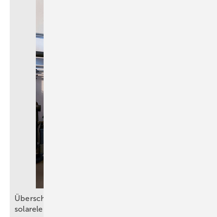
Ü berschüssigen PV-Strom nutzen: Heizstäbe zur
solarelektrischen
Warmwasserbereitung