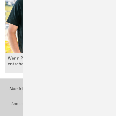
Wenn Planung und Umsetzung über Effizienz
entscheiden
Abo- & Leserservice
AGB
Alle Inhalte chronologisch
Anmelden
Anmeldung & Registrierung
Newsletter