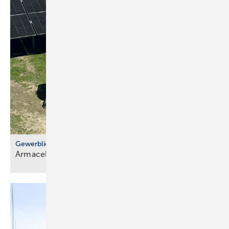
Gewerblicher Eigenverbrauch
Armacell nimmt große PV-Anlage in
Betrieb